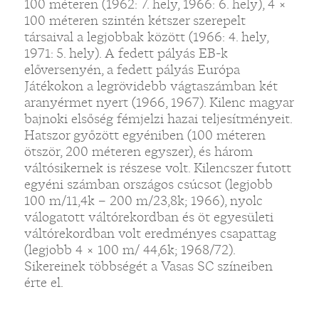
100 méteren (1962: 7. hely, 1966: 6. hely), 4 ×
100 méteren szintén kétszer szerepelt
társaival a legjobbak között (1966: 4. hely,
1971: 5. hely). A fedett pályás EB-k
előversenyén, a fedett pályás Európa
Játékokon a legrövidebb vágtaszámban két
aranyérmet nyert (1966, 1967). Kilenc magyar
bajnoki elsőség fémjelzi hazai teljesítményeit.
Hatszor győzött egyéniben (100 méteren
ötször, 200 méteren egyszer), és három
váltósikernek is részese volt. Kilencszer futott
egyéni számban országos csúcsot (legjobb
100 m/11,4k – 200 m/23,8k; 1966), nyolc
válogatott váltórekordban és öt egyesületi
váltórekordban volt eredményes csapattag
(legjobb 4 × 100 m/ 44,6k; 1968/72).
Sikereinek többségét a Vasas SC színeiben
érte el.