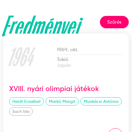
Eredményei
Szűrés
1964
1964. okt.
Tokió
Japán
XVIII. nyári olimpiai játékok
Heldt Erzsébet
Markó Margit
Munkácsi Antónia
Such Ida