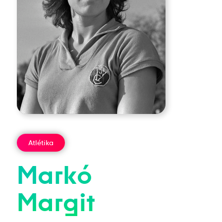
Atlétika
Markó
Margit