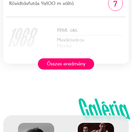
7
Rövidtávfutás 4x100 m váltó
1968
1968. okt.
Mexikóváros
Mexikó
Összes eredmény
XIX. nyári olimpiai játékok
Balogh Györgyi
Kovács Annamária
Markó Margit
Skultéti Etelka
Galéria
9
Rövidtávfutás 4x100 m váltó