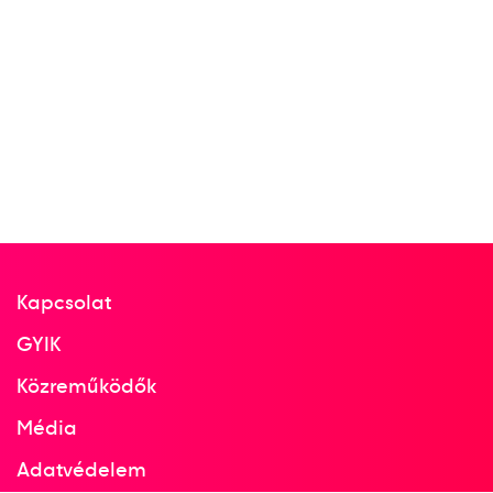
XIX. nyári olimpiai játékok
31
Rövidtávfutás 100 m síkfutás
1966
1966. aug.
Budapest
Kapcsolat
GYIK
Atlétikai Európa-bajnokság
Közreműködők
Heldt Erzsébet
Kovács Annamária
Média
Markó Margit
Such Ida
Adatvédelem