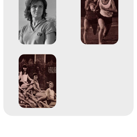
1964
1964. okt.
Tokió
Japán
XVIII. nyári olimpiai játékok
13
Rövidtávfutás 100 m síkfutás
1968
1968. okt.
Mexikóváros
Mexikó