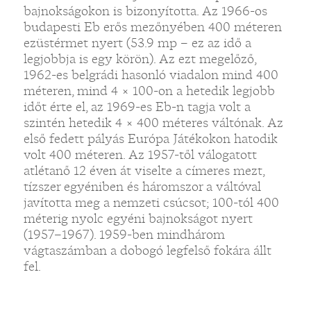
bajnokságokon is bizonyította. Az 1966-os
budapesti Eb erős mezőnyében 400 méteren
ezüstérmet nyert (53.9 mp – ez az idő a
legjobbja is egy körön). Az ezt megelőző,
1962-es belgrádi hasonló viadalon mind 400
méteren, mind 4 × 100-on a hetedik legjobb
időt érte el, az 1969-es Eb-n tagja volt a
szintén hetedik 4 × 400 méteres váltónak. Az
első fedett pályás Európa Játékokon hatodik
volt 400 méteren. Az 1957-től válogatott
atlétanő 12 éven át viselte a címeres mezt,
tízszer egyéniben és háromszor a váltóval
javította meg a nemzeti csúcsot; 100-tól 400
méterig nyolc egyéni bajnokságot nyert
(1957–1967). 1959-ben mindhárom
vágtaszámban a dobogó legfelső fokára állt
fel.