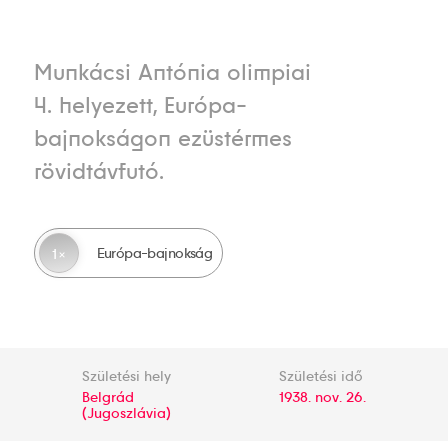
Munkácsi Antónia olimpiai
4. helyezett, Európa-
bajnokságon ezüstérmes
rövidtávfutó.
Európa-bajnokság
1
Születési hely
Születési idő
Belgrád
1938. nov. 26.
(Jugoszlávia)