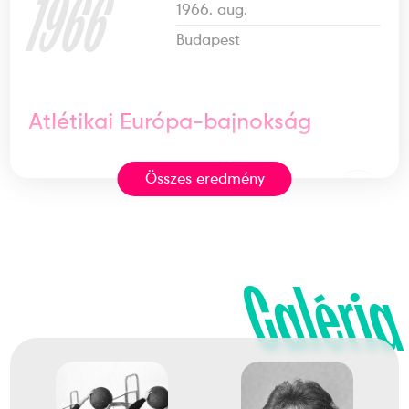
1966
1966. aug.
Budapest
Atlétikai Európa-bajnokság
Összes eredmény
Rövidtávfutás 400 m
2
síkfutás
1964
1964. okt.
Galéria
Tokió
Japán
XVIII. nyári olimpiai játékok