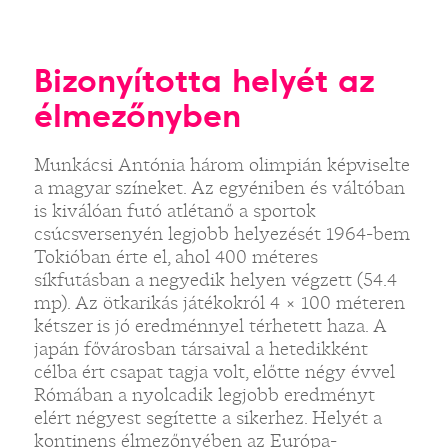
Bizonyította helyét az
élmezőnyben
Munkácsi Antónia három olimpián képviselte
a magyar színeket. Az egyéniben és váltóban
is kiválóan futó atlétanő a sportok
csúcsversenyén legjobb helyezését 1964-bem
Tokióban érte el, ahol 400 méteres
síkfutásban a negyedik helyen végzett (54.4
mp). Az ötkarikás játékokról 4 × 100 méteren
kétszer is jó eredménnyel térhetett haza. A
japán fővárosban társaival a hetedikként
célba ért csapat tagja volt, előtte négy évvel
Rómában a nyolcadik legjobb eredményt
elért négyest segítette a sikerhez. Helyét a
kontinens élmezőnyében az Európa-