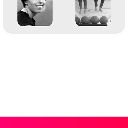
8
Rövidtávfutás 4x100 m váltó
1960
1960. aug.
Róma
Olaszország
XVII. nyári olimpiai játékok
Rövidtávfutás 200 m
16
síkfutás