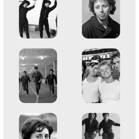
Heldt Erzsébet
Markó Margit
Munkácsi Antónia
Such Ida
7
Rövidtávfutás 4x100 m váltó
1960
1960. aug.
Róma
Olaszország
XVII. nyári olimpiai játékok
Bácskai Mária
Heldt Erzsébet
Jónás Ildikó
Munkácsi Antónia