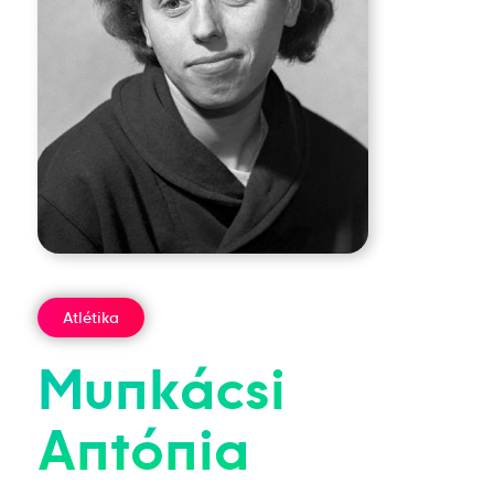
Atlétika
Munkácsi
Antónia