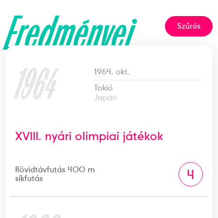
Eredményei
Szűrés
1964
1964. okt.
Tokió
Japán
XVIII. nyári olimpiai játékok
Rövidtávfutás 400 m
4
síkfutás