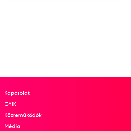
Kapcsolat
GYIK
Közreműködők
Média