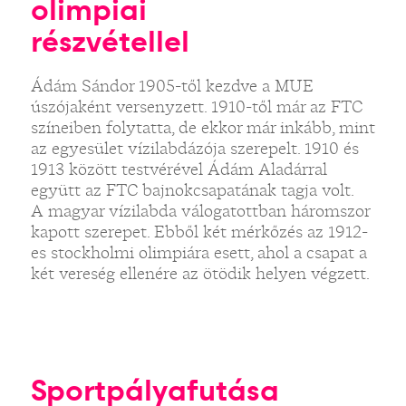
olimpiai
részvétellel
Ádám Sándor 1905-től kezdve a MUE
úszójaként versenyzett. 1910-től már az FTC
színeiben folytatta, de ekkor már inkább, mint
az egyesület vízilabdázója szerepelt. 1910 és
1913 között testvérével Ádám Aladárral
együtt az FTC bajnokcsapatának tagja volt.
A magyar vízilabda válogatottban háromszor
kapott szerepet. Ebből két mérkőzés az 1912-
es stockholmi olimpiára esett, ahol a csapat a
két vereség ellenére az ötödik helyen végzett.
Sportpályafutása