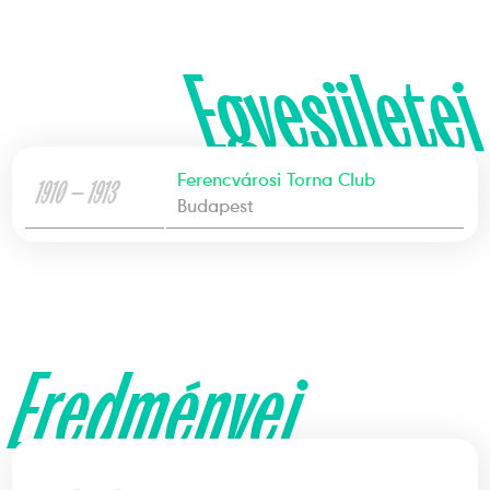
Egyesületei
Ferencvárosi Torna Club
1910 — 1913
Budapest
Eredményei