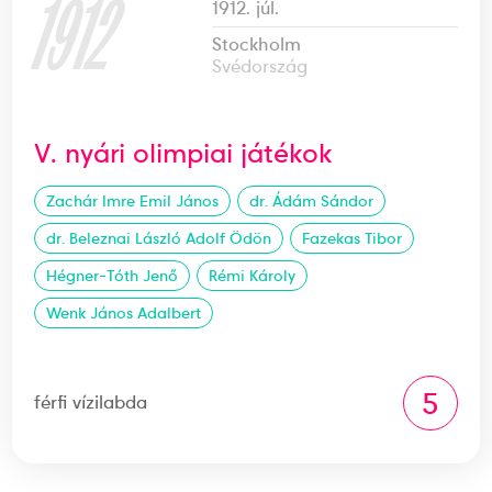
1912
1912. júl.
Stockholm
Svédország
V. nyári olimpiai játékok
Zachár Imre Emil János
dr. Ádám Sándor
dr. Beleznai László Adolf Ödön
Fazekas Tibor
Hégner-Tóth Jenő
Rémi Károly
Wenk János Adalbert
5
férfi vízilabda