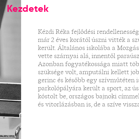
Kezdetek
Kézdi Réka fejlődési rendellenességg
már 2 éves korától úszni vitték a sz
került. Általános iskolába a Mozgásj
vette szárnyai alá, innentől paraús
Azonban fogyatékossága miatt töb
szüksége volt, amputálni kellett jo
gerinc és később egy szívműtéten is
parkolópályára került a sport, az ú
kóstolt be, országos bajnoki címmel
és vitorlázásban is, de a szíve vis