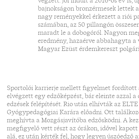
végzett. Jól indult a 2016-os év is,
bajnokságon bronzérmesek lettek a
nagy reményekkel érkezett a riói pa
számában, az 50 pillangón összese
maradt le a dobogóról. Nagyon megv
eredmény, hazaérve abbahagyta a v
Magyar Ezüst érdemkereszt polgári
Sportolói karrierje mellett figyelmet fordítot
elvégzett egy edzőképzést, bár eleinte azzal a 
edzések felépítését. Rio után elhívták az ELT
Gyógypedagógiai Karára előadni. Ott találkozo
meghívta a Mozgásjavítóba edzősködni. A ke
megfigyelő vett részt az órákon, idővel kapot
alá, ez után kérték fel, hogy legyen úszóedző 