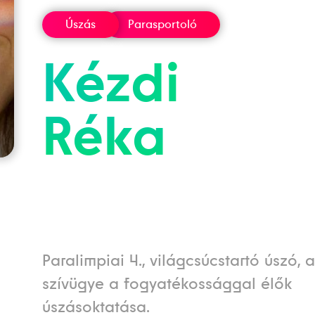
Úszás
Parasportoló
Kézdi
Réka
Paralimpiai 4., világcsúcstartó úszó, 
szívügye a fogyatékossággal élők
úszásoktatása.