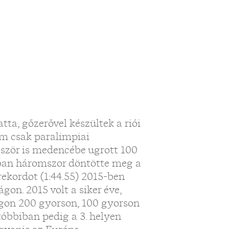
ta, gőzerővel készültek a riói
em csak paralimpiai
ször is medencébe ugrott 100
mban háromszor döntötte meg a
rekordot (1:44.55) 2015-ben
gon. 2015 volt a siker éve,
gon 200 gyorson, 100 gyorson
utóbbiban pedig a 3. helyen