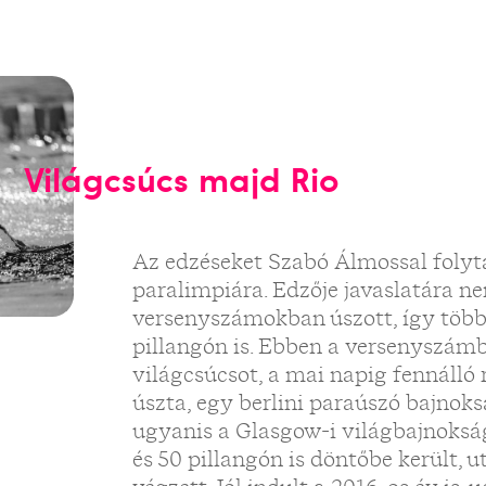
Világcsúcs majd Rio
Az edzéseket Szabó Álmossal folytat
paralimpiára. Edzője javaslatára n
versenyszámokban úszott, így több
pillangón is. Ebben a versenyszá
világcsúcsot, a mai napig fennálló 
úszta, egy berlini paraúszó bajnoksá
ugyanis a Glasgow-i világbajnoksá
és 50 pillangón is döntőbe került, 