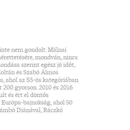
einte nem gondolt. Málnai
érettetésére, mondván, nincs
ondása szerint egész jó időt,
Zoltán és Szabó Álmos
ra, ahol az S5-ös kategóriában
bit 200 gyorson. 2010 és 2016
t és ért el döntős
s Európa-bajnokság, ahol 50
 Zámbó Diánával, Ráczkó