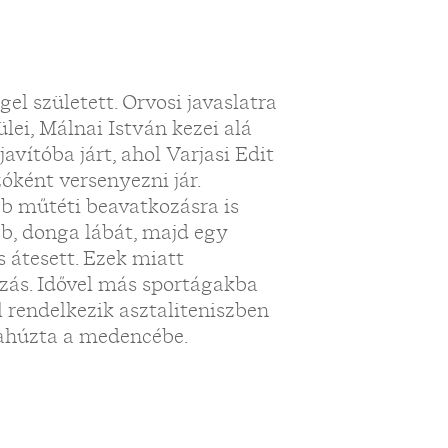
el született. Orvosi javaslatra
ülei, Málnai István kezei alá
avítóba járt, ahol Varjasi Edit
zóként versenyezni jár.
b műtéti beavatkozásra is
bb, donga lábát, majd egy
 átesett. Ezek miatt
szás. Idővel más sportágakba
 rendelkezik asztaliteniszben
szahúzta a medencébe.