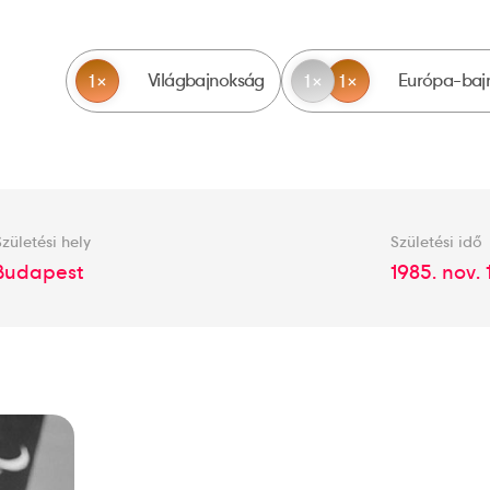
Világbajnokság
Európa-baj
1
1
1
Születési hely
Születési idő
Budapest
1985. nov. 1