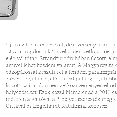
Újrakezdte az edzéseket, de a versenyzésre el
István „rugdosta ki” az első nemzetközi megm
elég váltótag. Strandfürdőruhában úszott, elm
amivel lehet kezdeni valamit. A Magyarovits 
edzőpárossal készült fel a londoni paralimpiá
7. és 8. helyet ér el, előbbit 50 pillangón, utób
között számtalan nemzetközi versenyen elindul
helyezéseket. Ezek közül kiemelendő a 2011-e
méteren a váltóval a 2. helyet szerezték meg
Gittával és Engelhardt Katalinnal közösen.