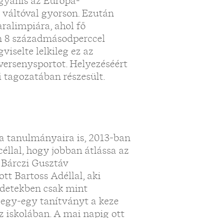
 ugyanis az Európa-
 váltóval gyorson. Ezután
ralimpiára, ahol fő
n 8 századmásodperccel
iselte lelkileg ez az
ersenysportot. Helyezéséért
 tagozatában részesült.
t a tanulmányaira is, 2013-ban
céllal, hogy jobban átlássa az
E Bárczi Gusztáv
tt Bartoss Adéllal, aki
zdetekben csak mint
t egy-egy tanítványt a keze
az iskolában. A mai napig ott