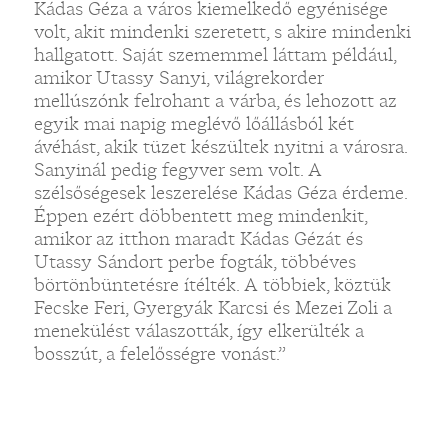
Kádas Géza a város kiemelkedő egyénisége
volt, akit mindenki szeretett, s akire mindenki
hallgatott. Saját szememmel láttam például,
amikor Utassy Sanyi, világrekorder
mellúszónk felrohant a várba, és lehozott az
egyik mai napig meglévő lőállásból két
ávéhást, akik tüzet készültek nyitni a városra.
Sanyinál pedig fegyver sem volt. A
szélsőségesek leszerelése Kádas Géza érdeme.
Éppen ezért döbbentett meg mindenkit,
amikor az itthon maradt Kádas Gézát és
Utassy Sándort perbe fogták, többéves
börtönbüntetésre ítélték. A többiek, köztük
Fecske Feri, Gyergyák Karcsi és Mezei Zoli a
menekülést válaszották, így elkerülték a
bosszút, a felelősségre vonást.”