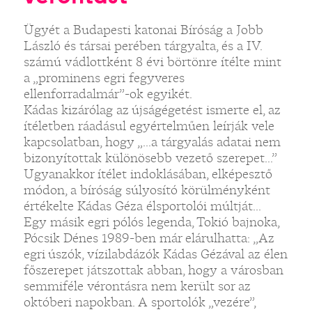
Ügyét a Budapesti katonai Bíróság a Jobb
László és társai perében tárgyalta, és a IV.
számú vádlottként 8 évi börtönre ítélte mint
a „prominens egri fegyveres
ellenforradalmár”-ok egyikét.
Kádas kizárólag az újságégetést ismerte el, az
ítéletben ráadásul egyértelműen leírják vele
kapcsolatban, hogy „...a tárgyalás adatai nem
bizonyítottak különösebb vezető szerepet...”
Ugyanakkor ítélet indoklásában, elképesztő
módon, a bíróság súlyosító körülményként
értékelte Kádas Géza élsportolói múltját...
Egy másik egri pólós legenda, Tokió bajnoka,
Pócsik Dénes 1989-ben már elárulhatta: „Az
egri úszók, vízilabdázók Kádas Gézával az élen
főszerepet játszottak abban, hogy a városban
semmiféle vérontásra nem került sor az
októberi napokban. A sportolók „vezére”,