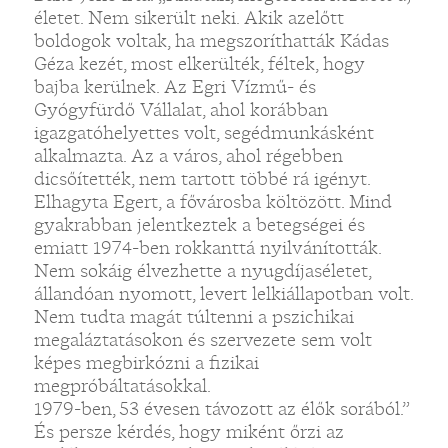
életet. Nem sikerült neki. Akik azelőtt
boldogok voltak, ha megszoríthatták Kádas
Géza kezét, most elkerülték, féltek, hogy
bajba kerülnek. Az Egri Vízmű- és
Gyógyfürdő Vállalat, ahol korábban
igazgatóhelyettes volt, segédmunkásként
alkalmazta. Az a város, ahol régebben
dicsőítették, nem tartott többé rá igényt.
Elhagyta Egert, a fővárosba költözött. Mind
gyakrabban jelentkeztek a betegségei és
emiatt 1974-ben rokkanttá nyilvánították.
Nem sokáig élvezhette a nyugdíjaséletet,
állandóan nyomott, levert lelkiállapotban volt.
Nem tudta magát túltenni a pszichikai
megaláztatásokon és szervezete sem volt
képes megbirkózni a fizikai
megpróbáltatásokkal.
1979-ben, 53 évesen távozott az élők sorából.”
És persze kérdés, hogy miként őrzi az