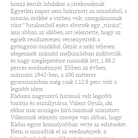
hozzá került labdákat a játékosoknak.
Egyetlen napot sem hiányzott az uszodából, s
miután örökké a vízben volt, szorgalmasnak
tűnt.” Jutalomból ezért elvitték egy „túrára”,
ami abban az időben azt jelentette, hogy az
egriek rendszeresen versenyeztek a
gyöngyösi úszókkal. Gézát a neki teljesen
idegennek számító mellúszásban indították,
és nagy meglepetésre második lett, 1:38.2
perces eredménnyel. Ebben az évben,
mármint 1942-ben, a 100 méteres
gyorsúszásban még csak 1:12.8 perc volt a
legjobb ideje.
Kádasra nagyszerű hatással volt legjobb
barátja és osztálytársa, Válent Gyula, aki
ekkor már országos hírű úszónak számított.
Válentnak jelentős szerepe van abban, hogy
Kádas egyre komolyabban vette az edzéseket.
Nem is maradtak el az eredmények: a