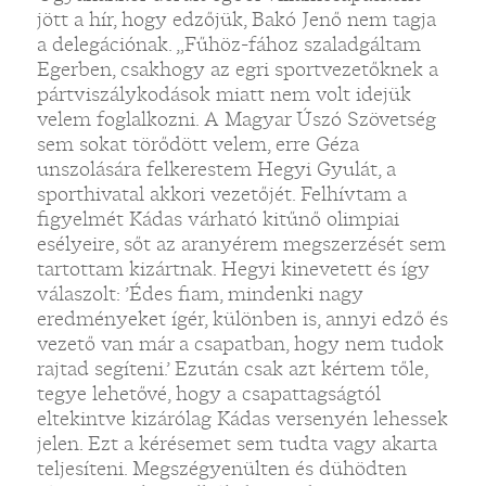
jött a hír, hogy edzőjük, Bakó Jenő nem tagja
a delegációnak. „Fűhöz-fához szaladgáltam
Egerben, csakhogy az egri sportvezetőknek a
pártviszálykodások miatt nem volt idejük
velem foglalkozni. A Magyar Úszó Szövetség
sem sokat törődött velem, erre Géza
unszolására felkerestem Hegyi Gyulát, a
sporthivatal akkori vezetőjét. Felhívtam a
figyelmét Kádas várható kitűnő olimpiai
esélyeire, sőt az aranyérem megszerzését sem
tartottam kizártnak. Hegyi kinevetett és így
válaszolt: ’Édes fiam, mindenki nagy
eredményeket ígér, különben is, annyi edző és
vezető van már a csapatban, hogy nem tudok
rajtad segíteni.’ Ezután csak azt kértem tőle,
tegye lehetővé, hogy a csapattagságtól
eltekintve kizárólag Kádas versenyén lehessek
jelen. Ezt a kérésemet sem tudta vagy akarta
teljesíteni. Megszégyenülten és dühödten