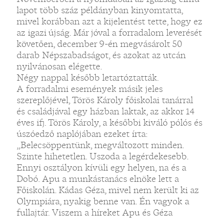
lapot több száz példányban kinyomtatta,
mivel korábban azt a kijelentést tette, hogy ez
az igazi újság. Már jóval a forradalom leverését
követően, december 9-én megvásárolt 50
darab Népszabadságot, és azokat az utcán
nyilvánosan elégette.
Négy nappal később letartóztatták.
A forradalmi események másik jeles
szereplőjével, Törös Károly főiskolai tanárral
és családjával egy házban laktak, az akkor 14
éves ifj. Törös Károly, a későbbi kiváló pólós és
úszóedző naplójában ezeket írta:
„Belecsöppentünk, megváltozott minden.
Szinte hihetetlen. Uszoda a legérdekesebb.
Ennyi osztályon kívüli egy helyen, na és a
Dobó. Apu a munkástanács elnöke lett a
Főiskolán. Kádas Géza, mivel nem került ki az
Olympiára, nyakig benne van. Én vagyok a
fullajtár. Viszem a híreket Apu és Géza