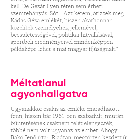
kell. De Gézát ilyen téren sem érheti
szemrehányás. Sőt... Azt kérem, őrizzék meg
Kádas Géza emlékét, hiszen akárhonnan
közelítek személyéhez, jellemével,
becsületességével, politikai hitvallásával,
sportbeli eredményeivel mindenképpen
példaképe lehet a mai magyar ifjúságnak.”
Méltatlanul
agyonhallgatva
Ugyanakkor csakis az emléke maradhatott
fenn, hiszen bár 1961-ben szabadult, miután
büntetésének csaknem felét elengedték,
többé nem volt ugyanaz az ember. Ahogy
Bakó Jenő írta: „Riadtan, megtörten kezdett új