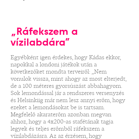
„Ráfekszem a
vízilabdára”
Egyébként igen érdekes, hogy Kádas ekkor,
napokkal a londoni játékok után a
következőket mondta terveiről: „Nem
vonulok vissza, mint ahogy az most elterjedt,
de a 100 méteres gyorsúszást abbahagyom.
Sok lemondással jár a rendszeres versenyzés
és Helsinkiig már nem lesz annyi erőm, hogy
ezeket a lemondásokat be is tartsam.
Megfelelő akaraterőm azonban megvan
ahhoz, hogy a 4x200-as stafétának tagja
legyek és teljes erőmből ráfekszem a
vízilabdázásra. Az az érzésem, hogy