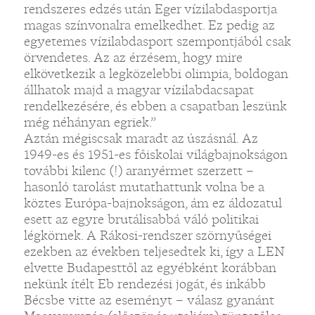
rendszeres edzés után Eger vízilabdasportja
magas színvonalra emelkedhet. Ez pedig az
egyetemes vízilabdasport szempontjából csak
örvendetes. Az az érzésem, hogy mire
elkövetkezik a legközelebbi olimpia, boldogan
állhatok majd a magyar vízilabdacsapat
rendelkezésére, és ebben a csapatban leszünk
még néhányan egriek.”
Aztán mégiscsak maradt az úszásnál. Az
1949-es és 1951-es főiskolai világbajnokságon
további kilenc (!) aranyérmet szerzett –
hasonló tarolást mutathattunk volna be a
köztes Európa-bajnokságon, ám ez áldozatul
esett az egyre brutálisabbá váló politikai
légkörnek. A Rákosi-rendszer szörnyűségei
ezekben az években teljesedtek ki, így a LEN
elvette Budapesttől az egyébként korábban
nekünk ítélt Eb rendezési jogát, és inkább
Bécsbe vitte az eseményt – válasz gyanánt