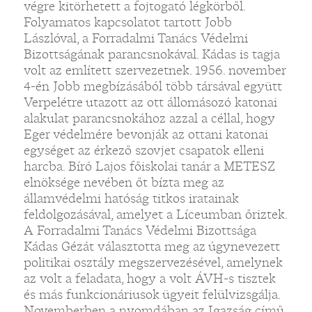
végre kitörhetett a fojtogató légkörből.
Folyamatos kapcsolatot tartott Jobb
Lászlóval, a Forradalmi Tanács Védelmi
Bizottságának parancsnokával. Kádas is tagja
volt az említett szervezetnek. 1956. november
4-én Jobb megbízásából több társával együtt
Verpelétre utazott az ott állomásozó katonai
alakulat parancsnokához azzal a céllal, hogy
Eger védelmére bevonják az ottani katonai
egységet az érkező szovjet csapatok elleni
harcba. Bíró Lajos főiskolai tanár a METESZ
elnöksége nevében őt bízta meg az
államvédelmi hatóság titkos iratainak
feldolgozásával, amelyet a Líceumban őriztek.
A Forradalmi Tanács Védelmi Bizottsága
Kádas Gézát választotta meg az úgynevezett
politikai osztály megszervezésével, amelynek
az volt a feladata, hogy a volt ÁVH-s tisztek
és más funkcionáriusok ügyeit felülvizsgálja.
Novemberben a nyomdában az Igazság című