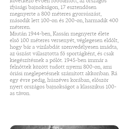
következő évben robbantott, az országos
ifjúsági bajnokságon, 17 esztendősen
megnyerte a 800 méteres gyorsúszást,
második lett 100-on és 200-on, harmadik 400
méteren.
Miután 1944-ben, Kassán megnyerte élete
első 100 méteres versenyét, véglegesen eldőlt,
hogy bár a vízilabdát szenvedélyesen imádta,
az úszást választotta fő sportágként, és csak
kiegészítésnek a pólót. 1945-ben immár a
felnőttek között tudott nyerni 800-on, ami
óriási meglepetésnek számított akkoriban. Rá
egy évre pedig, húszéves korában, először
nyert országos bajnokságot a klasszikus 100-
as távon.