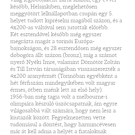
később, Helsinkiben, meglehetősen
meggyötört lelkiállapotban csupán egy 5.
helyet tudott kipréselni magából százon, és a
4x200-as váltóval sem jutottak előrébb.
Két esztendővel később még egyszer
megrázta magát a torinói Európa-
bajnokságon, és 28 esztendősen még egyszer
dobogóra állt százon (bronz), míg a számot
nyerő Nyéki Imre, valamint Dömötör Zoltán
és Till István társaságában visszaszerezték a
4x200 aranyérmét (Torinóban egyébként a
hét férfiszám mindegyikében volt magyar
érmes, ötben miénk lett az első hely).
1956-ban még tagja volt a melbourne-i
olimpiára készülő úszócsapatnak, ám egyre
világosabbá vált számára, hogy nem lesz a
kiutazók között. Fegyelmezetten vette
tudomásul a döntést, hogy harmincévesen
már át kell adnia a helyét a fiataloknak.