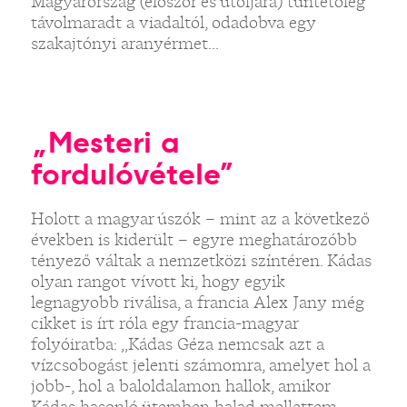
Magyarország (először és utoljára) tüntetőleg
távolmaradt a viadaltól, odadobva egy
szakajtónyi aranyérmet...
„Mesteri a
fordulóvétele”
Holott a magyar úszók – mint az a következő
években is kiderült – egyre meghatározóbb
tényező váltak a nemzetközi színtéren. Kádas
olyan rangot vívott ki, hogy egyik
legnagyobb riválisa, a francia Alex Jany még
cikket is írt róla egy francia-magyar
folyóiratba: „Kádas Géza nemcsak azt a
vízcsobogást jelenti számomra, amelyet hol a
jobb-, hol a baloldalamon hallok, amikor
Kádas hasonló ütemben halad mellettem,