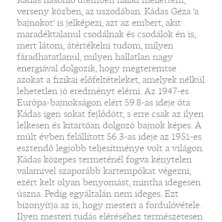
verseny közben, az uszodában. Kádas Géza ’a
bajnokot’ is jelképezi, azt az embert, akit
maradéktalanul csodálnak és csodálok én is,
mert látom, átértékelni tudom, milyen
fáradhatatlanul, milyen hallatlan nagy
energiával dolgozik, hogy megteremtse
azokat a fizikai előfeltételeket, amelyek nélkül
lehetetlen jó eredményt elérni. Az 1947-es
Európa-bajnokságon elért 59.8-as ideje óta
Kádas igen sokat fejlődött, s erre csak az ilyen
lelkesen és kitartóan dolgozó bajnok képes. A
múlt évben felállított 56.3-as ideje az 1951-es
esztendő legjobb teljesítménye volt a világon.
Kádas közepes termeténél fogva kénytelen
valamivel szaporább kartempókat végezni,
ezért kelt olyan benyomást, mintha idegesen
úszna. Pedig egyáltalán nem ideges. Ezt
bizonyítja az is, hogy mesteri a fordulóvétele.
Ilyen mesteri tudás eléréséhez természetesen