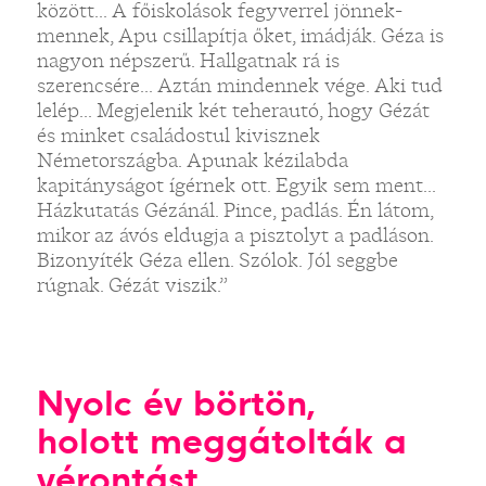
között... A főiskolások fegyverrel jönnek-
mennek, Apu csillapítja őket, imádják. Géza is
nagyon népszerű. Hallgatnak rá is
szerencsére... Aztán mindennek vége. Aki tud
lelép... Megjelenik két teherautó, hogy Gézát
és minket családostul kivisznek
Németországba. Apunak kézilabda
kapitányságot ígérnek ott. Egyik sem ment...
Házkutatás Gézánál. Pince, padlás. Én látom,
mikor az ávós eldugja a pisztolyt a padláson.
Bizonyíték Géza ellen. Szólok. Jól seggbe
rúgnak. Gézát viszik.”
Nyolc év börtön,
holott meggátolták a
vérontást