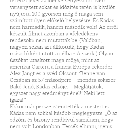
fel edzőjével az idei versenyévadot. Nem
versenyzett sokat és időzítés terén is kiválót
nyújtott. 100 gyorson még ő maga sem
számított ilyen előkelő helyezésre. És Kádas
nem harmadik, hanem második volt! Az erről
készült filmet azonban a »feledékeny
rendezők« nem mutatták be. (Valóban,
nagyon sokan azt állították, hogy Kádas
másodikként ütött a célba - A szerk.) Olyan
úszókat utasított maga mögé, mint az
amerikai Cartert, a francia Európa-rekorder
Alex Jangt és a svéd Olssont. ’Benne van
Gézában az 57 másodperc – mondta sokszor
Bakó Jenő, Kádas edzője. – Meglátjátok,
egyszer nagy eredményt ér el!’ Neki lett
igaza!”
Ekkor már persze istenítették a mestert is.
Kádas nem sokkal később megjegyezte: „Ő az
edzőm és bizony rendkívül sajnáltam, hogy
nem volt Londonban. Tessék elhinni, igenis