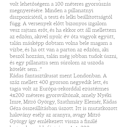
volt lehetőségem a 100 méteres gyorsúszás
megnyerésére. Minden a pillanatnyi
diszpozíciótól, a testi és lelki beállítottságtól
függ. A versenyek előtt bizonyos izgalom
vesz rajtam erőt, és ha ekkor ott áll mellettem
az edzőm, akivel nyolc év óta vagyok együtt,
talán másképp dobtam volna bele magam a
vízbe, és ha ott van a parton az edzőm, aki
beszól hozzám, talán még jobban tudok úszni,
és egy pillanatra sem súrolom az uszoda
kötelét sem...”
Kádas fantasztikusat ment Londonban. A
száz mellett 400 gyorson negyedik lett, és
tagja volt az Európa-rekorddal ezüstérmes
4x200 méteres gyorsváltónak, amely Nyéki
Imre, Mitró György, Szathmáry Elemér, Kádas
Géza összeállításban úszott. Itt is mutatkozott
halovány esély az aranyra, avagy Mitró
György így emlékezett vissza a finálé