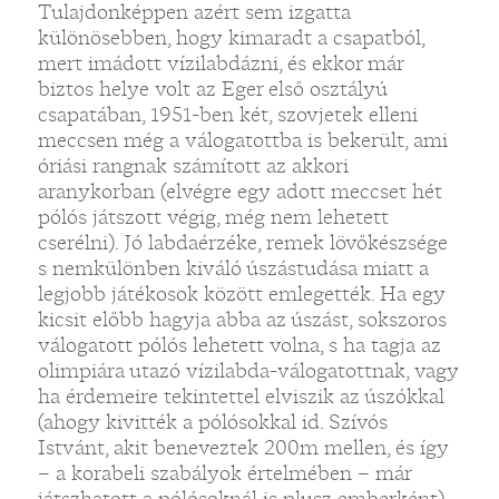
Tulajdonképpen azért sem izgatta
különösebben, hogy kimaradt a csapatból,
mert imádott vízilabdázni, és ekkor már
biztos helye volt az Eger első osztályú
csapatában, 1951-ben két, szovjetek elleni
meccsen még a válogatottba is bekerült, ami
óriási rangnak számított az akkori
aranykorban (elvégre egy adott meccset hét
pólós játszott végig, még nem lehetett
cserélni). Jó labdaérzéke, remek lövőkészsége
s nemkülönben kiváló úszástudása miatt a
legjobb játékosok között emlegették. Ha egy
kicsit előbb hagyja abba az úszást, sokszoros
válogatott pólós lehetett volna, s ha tagja az
olimpiára utazó vízilabda-válogatottnak, vagy
ha érdemeire tekintettel elviszik az úszókkal
(ahogy kivitték a pólósokkal id. Szívós
Istvánt, akit beneveztek 200m mellen, és így
– a korabeli szabályok értelmében – már
játszhatott a pólósoknál is plusz emberként)...