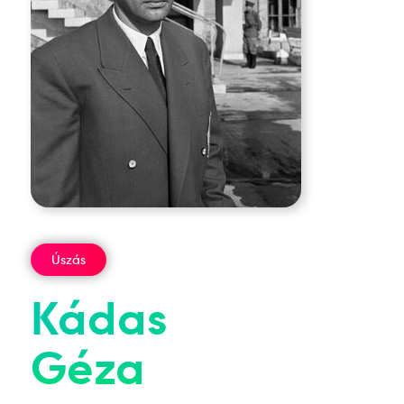
Úszás
Kádas
Géza