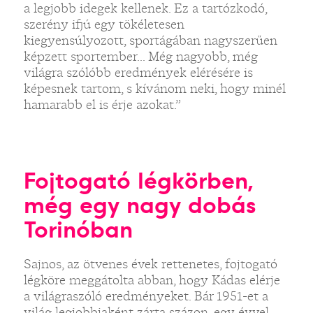
a legjobb idegek kellenek. Ez a tartózkodó,
szerény ifjú egy tökéletesen
kiegyensúlyozott, sportágában nagyszerűen
képzett sportember... Még nagyobb, még
világra szólóbb eredmények elérésére is
képesnek tartom, s kívánom neki, hogy minél
hamarabb el is érje azokat.”
Fojtogató légkörben,
még egy nagy dobás
Torinóban
Sajnos, az ötvenes évek rettenetes, fojtogató
légköre meggátolta abban, hogy Kádas elérje
a világraszóló eredményeket. Bár 1951-et a
világ legjobbjaként zárta százon, egy évvel