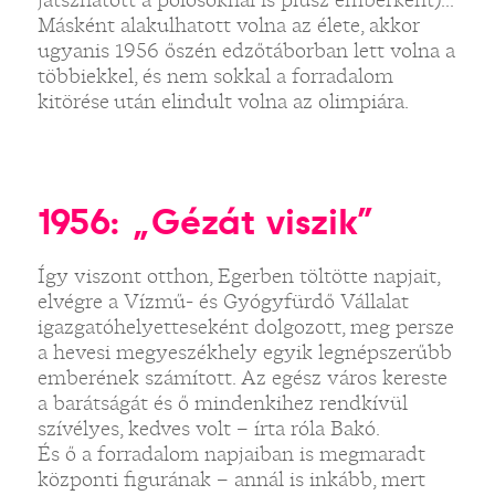
Másként alakulhatott volna az élete, akkor
ugyanis 1956 őszén edzőtáborban lett volna a
többiekkel, és nem sokkal a forradalom
kitörése után elindult volna az olimpiára.
1956: „Gézát viszik”
Így viszont otthon, Egerben töltötte napjait,
elvégre a Vízmű- és Gyógyfürdő Vállalat
igazgatóhelyetteseként dolgozott, meg persze
a hevesi megyeszékhely egyik legnépszerűbb
emberének számított. Az egész város kereste
a barátságát és ő mindenkihez rendkívül
szívélyes, kedves volt – írta róla Bakó.
És ő a forradalom napjaiban is megmaradt
központi figurának – annál is inkább, mert