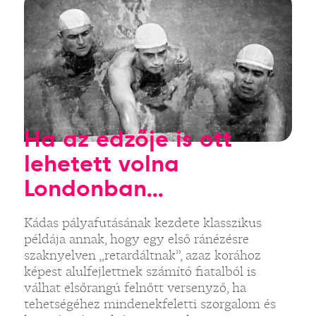
Ha az edzője is ott
lehetett volna
Londonban...
Kádas pályafutásának kezdete klasszikus
példája annak, hogy egy első ránézésre
szaknyelven „retardáltnak”, azaz korához
képest alulfejlettnek számító fiatalból is
válhat elsőrangú felnőtt versenyző, ha
tehetségéhez mindenekfeletti szorgalom és