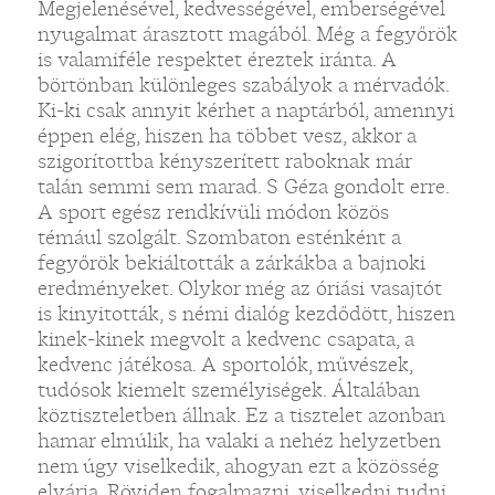
Megjelenésével, kedvességével, emberségével
nyugalmat árasztott magából. Még a fegyőrök
is valamiféle respektet éreztek iránta. A
börtönban különleges szabályok a mérvadók.
Ki-ki csak annyit kérhet a naptárból, amennyi
éppen elég, hiszen ha többet vesz, akkor a
szigorítottba kényszerített raboknak már
talán semmi sem marad. S Géza gondolt erre.
A sport egész rendkívüli módon közös
témául szolgált. Szombaton esténként a
fegyőrök bekiáltották a zárkákba a bajnoki
eredményeket. Olykor még az óriási vasajtót
is kinyitották, s némi dialóg kezdődött, hiszen
kinek-kinek megvolt a kedvenc csapata, a
kedvenc játékosa. A sportolók, művészek,
tudósok kiemelt személyiségek. Általában
köztiszteletben állnak. Ez a tisztelet azonban
hamar elmúlik, ha valaki a nehéz helyzetben
nem úgy viselkedik, ahogyan ezt a közösség
elvárja. Röviden fogalmazni, viselkedni tudni