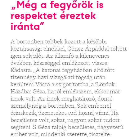
„Még a fegyőrök is
respektet éreztek
iránta”
A börtönben többek között a későbbi
köztársasági elnökkel, Göncz Árpáddal töltött
igen sok időt. Az államfő a kilencvenes
években készséggel emlékezett vissza
Kádasra: „A katonai fegyházban eltöltött
tizennégy havi vizsgálati fogság után
kerültem Vácra a szigorítottba, a ’Lordok
Házába’. Géza, ha jól emlékszem, ekkor már
írnok volt. Az írnok meghatározó, döntő
személyiség a börtönben. Sok emberrel
érintkezik, üzeneteket tud hozni, vinni. Ha
becsületes volt, sokat, nagyon sokat tudott
segíteni. S Géza talpig becsületes, nagyszerű
ember volt, mindenki szerette, tisztelte.