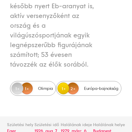
később nyert Eb-aranyat is,
aktív versenyzőként az
ország és a
világúszósportjának egyik
legnépszerűbb figurájának
számított; 53 évesen
távozzék az élők sorából.
Olimpia
Európa-bajnokság
1
1
1
2
Születési hely
Születési idő
Halálának ideje
Halálának helye
Eger
1926. aug. 7.
1979. márc. 6.
Budapest