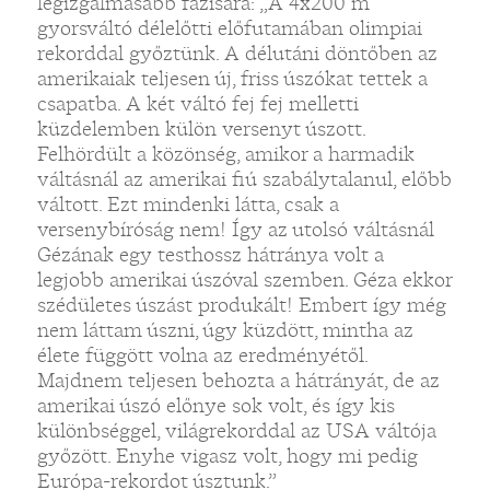
legizgalmasabb fázisára: „A 4x200 m
gyorsváltó délelőtti előfutamában olimpiai
rekorddal győztünk. A délutáni döntőben az
amerikaiak teljesen új, friss úszókat tettek a
csapatba. A két váltó fej fej melletti
küzdelemben külön versenyt úszott.
Felhördült a közönség, amikor a harmadik
váltásnál az amerikai fiú szabálytalanul, előbb
váltott. Ezt mindenki látta, csak a
versenybíróság nem! Így az utolsó váltásnál
Gézának egy testhossz hátránya volt a
legjobb amerikai úszóval szemben. Géza ekkor
szédületes úszást produkált! Embert így még
nem láttam úszni, úgy küzdött, mintha az
élete függött volna az eredményétől.
Majdnem teljesen behozta a hátrányát, de az
amerikai úszó előnye sok volt, és így kis
különbséggel, világrekorddal az USA váltója
győzött. Enyhe vigasz volt, hogy mi pedig
Európa-rekordot úsztunk.”