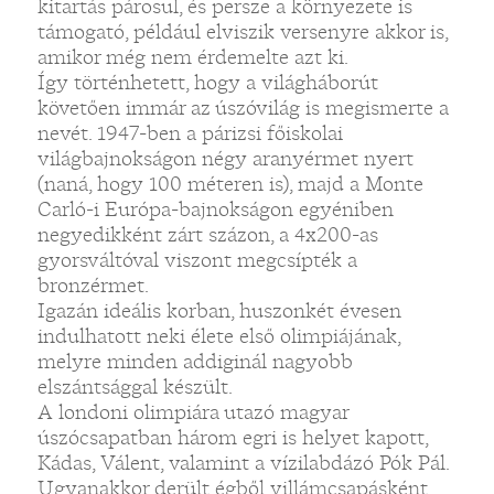
kitartás párosul, és persze a környezete is
támogató, például elviszik versenyre akkor is,
amikor még nem érdemelte azt ki.
Így történhetett, hogy a világháborút
követően immár az úszóvilág is megismerte a
nevét. 1947-ben a párizsi főiskolai
világbajnokságon négy aranyérmet nyert
(naná, hogy 100 méteren is), majd a Monte
Carló-i Európa-bajnokságon egyéniben
negyedikként zárt százon, a 4x200-as
gyorsváltóval viszont megcsípték a
bronzérmet.
Igazán ideális korban, huszonkét évesen
indulhatott neki élete első olimpiájának,
melyre minden addiginál nagyobb
elszántsággal készült.
A londoni olimpiára utazó magyar
úszócsapatban három egri is helyet kapott,
Kádas, Válent, valamint a vízilabdázó Pók Pál.
Ugyanakkor derült égből villámcsapásként