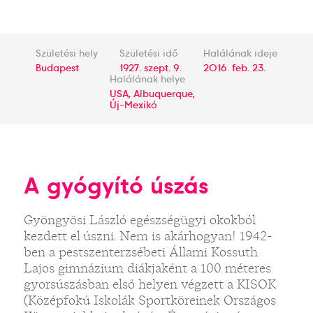
Születési hely
Születési idő
Halálának ideje
Budapest
1927. szept. 9.
2016. feb. 23.
Halálának helye
USA, Albuquerque,
Új-Mexikó
A gyógyító úszás
Gyöngyösi László egészségügyi okokból
kezdett el úszni. Nem is akárhogyan! 1942-
ben a pestszenterzsébeti Állami Kossuth
Lajos gimnázium diákjaként a 100 méteres
gyorsúszásban első helyen végzett a KISOK
(Középfokú Iskolák Sportköreinek Országos