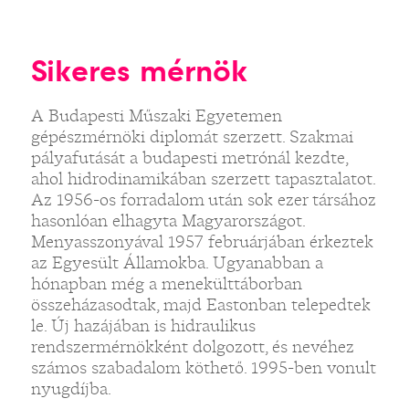
Sikeres mérnök
A Budapesti Műszaki Egyetemen
gépészmérnöki diplomát szerzett. Szakmai
pályafutását a budapesti metrónál kezdte,
ahol hidrodinamikában szerzett tapasztalatot.
Az 1956-os forradalom után sok ezer társához
hasonlóan elhagyta Magyarországot.
Menyasszonyával 1957 februárjában érkeztek
az Egyesült Államokba. Ugyanabban a
hónapban még a menekülttáborban
összeházasodtak, majd Eastonban telepedtek
le. Új hazájában is hidraulikus
rendszermérnökként dolgozott, és nevéhez
számos szabadalom köthető. 1995-ben vonult
nyugdíjba.