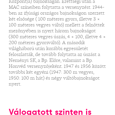
Központja) bajnokságán. Érettségi után a
MAC színeiben folytatta a versenyzést. 1944-
ben az ifjúsági országos bajnokságon szerzett
két elsősége ( 100 méteres gyors, illetve 3 ×
100 méteres vegyes váltó) mellett a felnőttek
mezőnyében is nyert három bajnokságot
(300 méteres vegyes úszás, 4 × 100, illetve 4 ×
200 méteres gyorsváltó). A második
világháború után korábbi egyesületét
feloszlatták, de tovább folytatta az úszást a
Neményi SK, a Bp. Előre, valamint a Bp.
Honvéd versenyzőjeként. 1947 és 1956 között
további két egyéni (1947: 300 m vegyes,
1950: 100 m hát) és négy váltóbajnokságot
nyert.
Válogatott szinten is