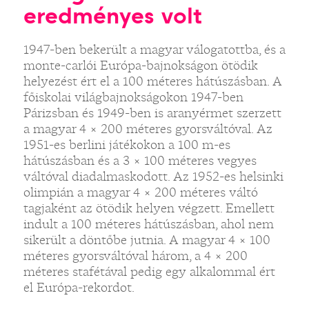
eredményes volt
1947-ben bekerült a magyar válogatottba, és a
monte-carlói Európa-bajnokságon ötödik
helyezést ért el a 100 méteres hátúszásban. A
főiskolai világbajnokságokon 1947-ben
Párizsban és 1949-ben is aranyérmet szerzett
a magyar 4 × 200 méteres gyorsváltóval. Az
1951-es berlini játékokon a 100 m-es
hátúszásban és a 3 × 100 méteres vegyes
váltóval diadalmaskodott. Az 1952-es helsinki
olimpián a magyar 4 × 200 méteres váltó
tagjaként az ötödik helyen végzett. Emellett
indult a 100 méteres hátúszásban, ahol nem
sikerült a döntőbe jutnia. A magyar 4 × 100
méteres gyorsváltóval három, a 4 × 200
méteres stafétával pedig egy alkalommal ért
el Európa-rekordot.