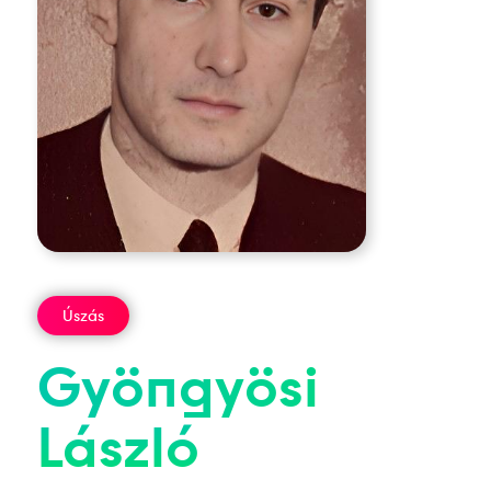
Úszás
Gyöngyösi
László