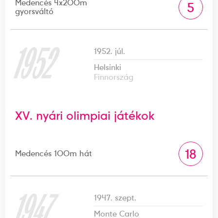
Medencés 4x200m
5
gyorsváltó
1952
1952. júl.
Helsinki
Finnország
XV. nyári olimpiai játékok
18
Medencés 100m hát
1947
1947. szept.
Monte Carlo