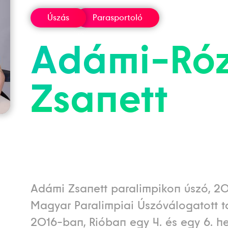
Úszás
Parasportoló
Adámi-Ró
Zsanett
Adámi Zsanett paralimpikon úszó, 2
Magyar Paralimpiai Úszóválogatott t
2016-ban, Rióban egy 4. és egy 6. he