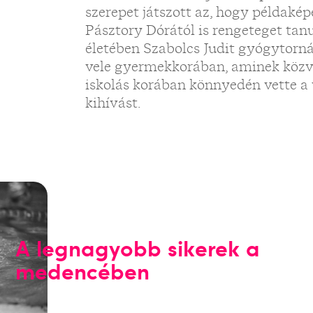
szerepet játszott az, hogy példakép
Pásztory Dórától is rengeteget tanu
életében Szabolcs Judit gyógytorná
vele gyermekkorában, aminek közve
iskolás korában könnyedén vette a 
kihívást.
A legnagyobb sikerek a
medencében