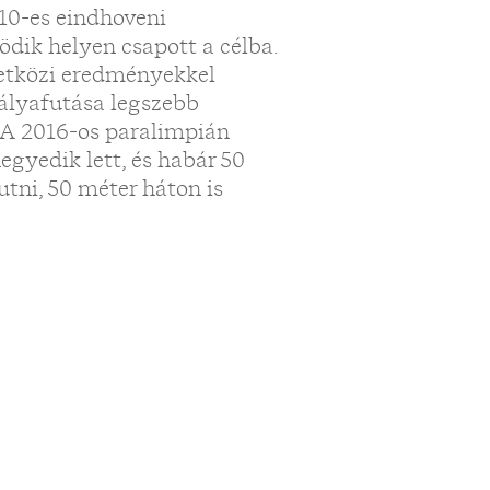
010-es eindhoveni
tödik helyen csapott a célba.
etközi eredményekkel
pályafutása legszebb
z. A 2016-os paralimpián
gyedik lett, és habár 50
tni, 50 méter háton is