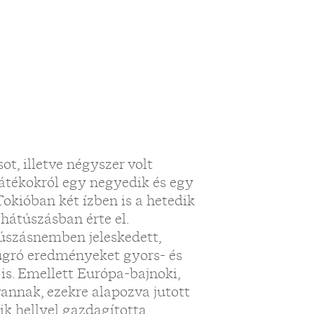
t, illetve négyszer volt
 játékokról egy negyedik és egy
Tokióban két ízben is a hetedik
hátúszásban érte el.
szásnemben jeleskedett,
iugró eredményeket gyors- és
s. Emellett Európa-bajnoki,
vannak, ezekre alapozva jutott
ik hellyel gazdagította