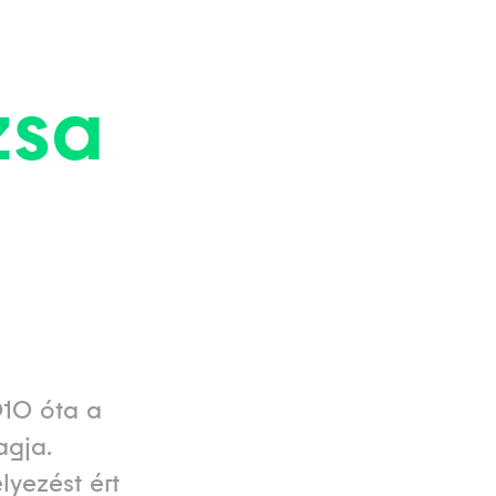
zsa
010 óta a
agja.
lyezést ért