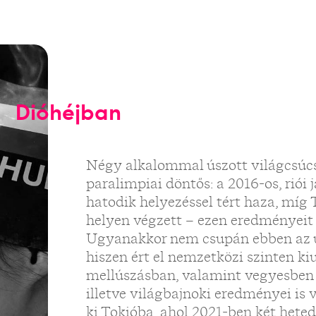
Dióhéjban
Négy alkalommal úszott világcsúcso
paralimpiai döntős: a 2016-os, riói
hatodik helyezéssel tért haza, míg 
helyen végzett – ezen eredményeit 
Ugyanakkor nem csupán ebben az ú
hiszen ért el nemzetközi szinten k
mellúszásban, valamint vegyesben i
illetve világbajnoki eredményei is 
ki Tokióba, ahol 2021-ben két heted