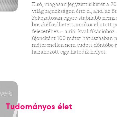
Első, magasan jegyzett sikerét a 2
világbajnokságon érte el, ahol az ö
Fokozatosan egyre stabilabb nemz
büszkélkedhetett, amikor eljutott 
fejezetéhez – a riói kvalifikációho
újoncként 100 méter hátúszásban ne
méter mellen nem tudott döntőbe ju
hazahozott egy hatodik helyet.
Tudományos élet