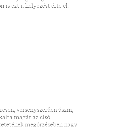
is ezt a helyezést érte el.
resen, versenyszerűen úszni,
ikálta magát az első
eretetének megőrzésében nagy