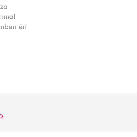
aza
ommal
emben ért
0.