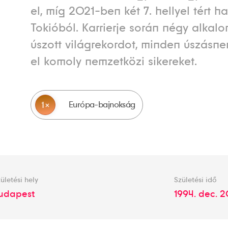
el, míg 2021-ben két 7. hellyel tért h
Tokióból. Karrierje során négy alkal
úszott világrekordot, minden úszásn
el komoly nemzetközi sikereket.
Európa-bajnokság
1
ületési hely
Születési idő
udapest
1994. dec. 2