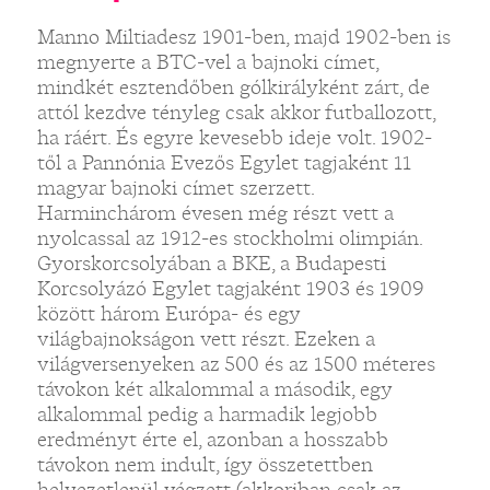
Manno Miltiadesz 1901-ben, majd 1902-ben is
megnyerte a BTC-vel a bajnoki címet,
mindkét esztendőben gólkirályként zárt, de
attól kezdve tényleg csak akkor futballozott,
ha ráért. És egyre kevesebb ideje volt. 1902-
től a Pannónia Evezős Egylet tagjaként 11
magyar bajnoki címet szerzett.
Harminchárom évesen még részt vett a
nyolcassal az 1912-es stockholmi olimpián.
Gyorskorcsolyában a BKE, a Budapesti
Korcsolyázó Egylet tagjaként 1903 és 1909
között három Európa- és egy
világbajnokságon vett részt. Ezeken a
világversenyeken az 500 és az 1500 méteres
távokon két alkalommal a második, egy
alkalommal pedig a harmadik legjobb
eredményt érte el, azonban a hosszabb
távokon nem indult, így összetettben
helyezetlenül végzett (akkoriban csak az