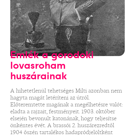
Emlék a gorodoki
lovasroham
huszárainak
A hihetetlenül tehetséges Milti azonban nem
hagyta magát letéríteni az útról.
Előteremtette magának a megélhetésre valót:
eladta a rajzait, festményeit. 1903. október
elsején bevonult katonának, hogy teljesítse
önkéntes évét. A brassói 2. huszárezredtől
1904 őszén tartalékos hadapródjelöltként