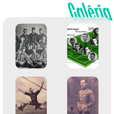
Galéria
Manno Miltiadesz
Evezős Nyolcas (8+)
Helyezetlen
1932
1932. júl.
Los Angeles
Amerikai Egyesült Államok
X. nyári olimpiai játékok
Festészet Vízfestmények és
Helyezetlen
rajzok
1932. júl.