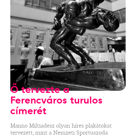
Ő tervezte a
Ferencváros turulos
címerét
Manno Miltiadesz olyan híres plakátokat
tervezett, mint a Nemzeti Sportuszoda