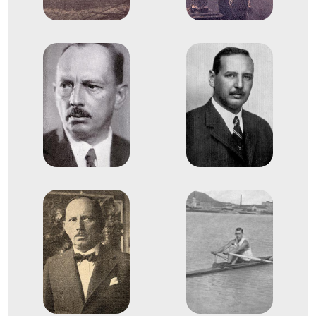
1932
Los Angeles
Amerikai Egyesült Államok
X. nyári olimpiai játékok
Festészet Grafika
Helyezetlen
1932
1932. júl.
Los Angeles
Amerikai Egyesült Államok
X. nyári olimpiai játékok