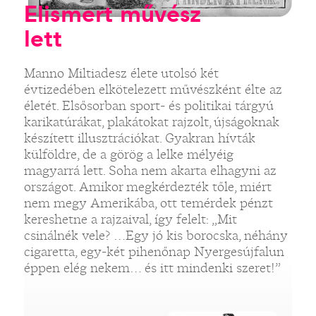
Elismert művész
lett
Manno Miltiadesz élete utolsó két
évtizedében elkötelezett művészként élte az
életét. Elsősorban sport- és politikai tárgyú
karikatúrákat, plakátokat rajzolt, újságoknak
készített illusztrációkat. Gyakran hívták
külföldre, de a görög a lelke mélyéig
magyarrá lett. Soha nem akarta elhagyni az
országot. Amikor megkérdezték tőle, miért
nem megy Amerikába, ott temérdek pénzt
kereshetne a rajzaival, így felelt: „Mit
csinálnék vele? …Egy jó kis borocska, néhány
cigaretta, egy-két pihenőnap Nyergesújfalun
éppen elég nekem… és itt mindenki szeret!”