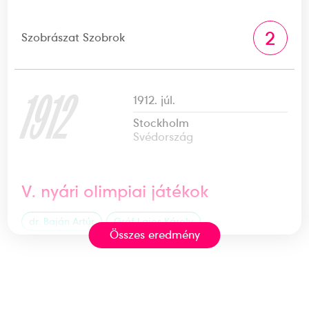
2
Szobrászat Szobrok
1912
1912. júl.
Stockholm
Svédország
V. nyári olimpiai játékok
dr. Baján Artúr
Gráf Lajos Károly
Összes eredmény
vitéz Jeney István Lajos
Dr. Szebeny Antal György
Szebeny György Ferenc
Szebeny István Nándor
Szebeny Miklós Vidor
Vaskó Kálmán Zsigmond