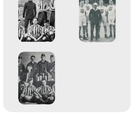
Gyorskorcsolya Összetett
Helyezetlen
1909
1909. jan.
Budapest
Gyorskorcsolya Európa-
bajnokság
Gyorskorcsolya Összetett
Helyezetlen