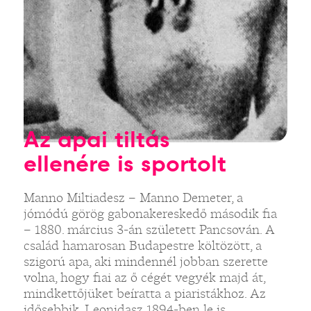
Az apai tiltás
ellenére is sportolt
Manno Miltiadesz – Manno Demeter, a
jómódú görög gabonakereskedő második fia
– 1880. március 3-án született Pancsován. A
család hamarosan Budapestre költözött, a
szigorú apa, aki mindennél jobban szerette
volna, hogy fiai az ő cégét vegyék majd át,
mindkettőjüket beíratta a piaristákhoz. Az
idősebbik, Leonidasz 1894-ben le is