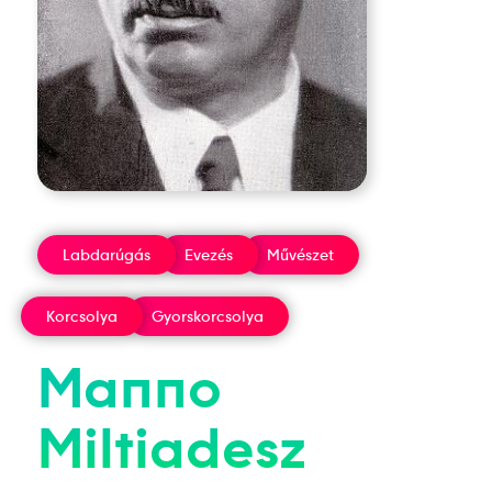
Labdarúgás
Evezés
Művészet
Korcsolya
Gyorskorcsolya
Manno
Miltiadesz