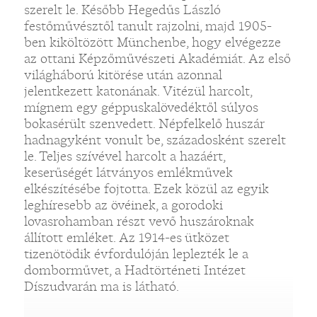
szerelt le. Később Hegedűs László
festőművésztől tanult rajzolni, majd 1905-
ben kiköltözött Münchenbe, hogy elvégezze
az ottani Képzőművészeti Akadémiát. Az első
világháború kitörése után azonnal
jelentkezett katonának. Vitézül harcolt,
mígnem egy géppuskalövedéktől súlyos
bokasérült szenvedett. Népfelkelő huszár
hadnagyként vonult be, századosként szerelt
le. Teljes szívével harcolt a hazáért,
keserűségét látványos emlékművek
elkészítésébe fojtotta. Ezek közül az egyik
leghíresebb az övéinek, a gorodoki
lovasrohamban részt vevő huszároknak
állított emléket. Az 1914-es ütközet
tizenötödik évfordulóján leplezték le a
domborművet, a Hadtörténeti Intézet
Díszudvarán ma is látható.