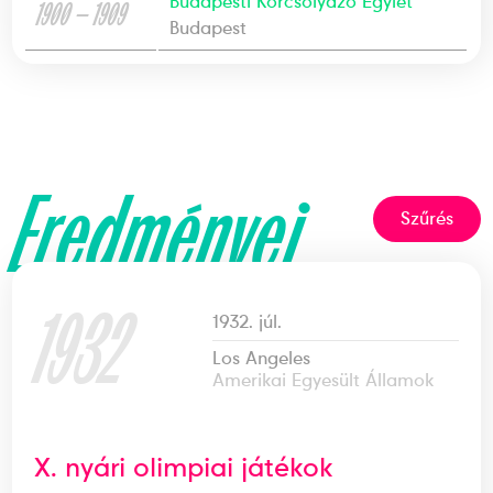
Budapesti Korcsolyázó Egylet
1900 — 1909
Budapest
Eredményei
Szűrés
1932
1932. júl.
Los Angeles
Amerikai Egyesült Államok
X. nyári olimpiai játékok