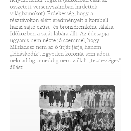
összetett versenyszámban hirdettek
világbajnokot). Érdekesség, hogy a
résztávokon elért eredményeit a korabeli
hazai sajtó ezüst- és bronzéremként tálalta.
Időközben a saját lábára állt. Az édesapja
ugyanis nem nézte jó szemmel, hogy
Miltiadesz nem az ő útját járja, hanem
„léháskodik”. Egyetlen koronát sem adott
neki addig, ameddig nem vállalt „tisztességes”
állást.