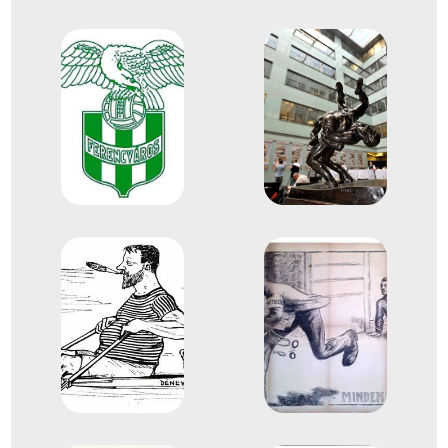
Szobrászat Domborművek És
Helyezetlen
Érmek
1903
1903. márc.
St. Petersburg
Oroszország
Gyorskorcsolya összetett
világbajnokság
Gyorskorcsolya Összetett
Helyezetlen
1905
1905. feb.
Stockholm
Svédország