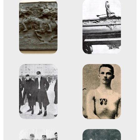
Gyorskorcsolya Európa-
bajnokság
Gyorskorcsolya Összetett
Helyezetlen
1908
1908. feb.
Klagenfurt
Ausztria
Gyorskorcsolya Európa-
bajnokság