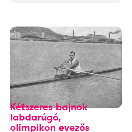
Kétszeres bajnok
labdarúgó,
olimpikon evezős