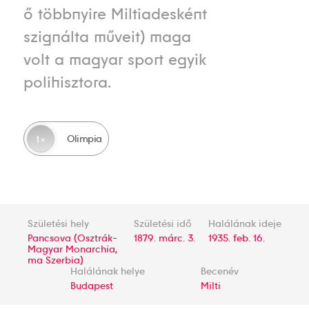
ő többnyire Miltiadesként
szignálta műveit) maga
volt a magyar sport egyik
polihisztora.
Olimpia
1
Születési hely
Születési idő
Halálának ideje
Pancsova (Osztrák-
1879. márc. 3.
1935. feb. 16.
Magyar Monarchia,
ma Szerbia)
Halálának helye
Becenév
Budapest
Milti