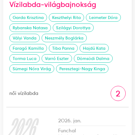
Vízilabda-világbajnokság
Garda Krisztina
Keszthelyi Rita
Leimeter Dóra
Rybanska Natasa
Szilágyi Dorottya
Vályi Vanda
Neszmély Boglárka
Faragó Kamilla
Tiba Panna
Hajdú Kata
Torma Luca
Varró Eszter
Dömsödi Dalma
Sümegi Nóra Virág
Peresztegi-Nagy Kinga
2
női vízilabda
2026
2026. jan.
Funchal