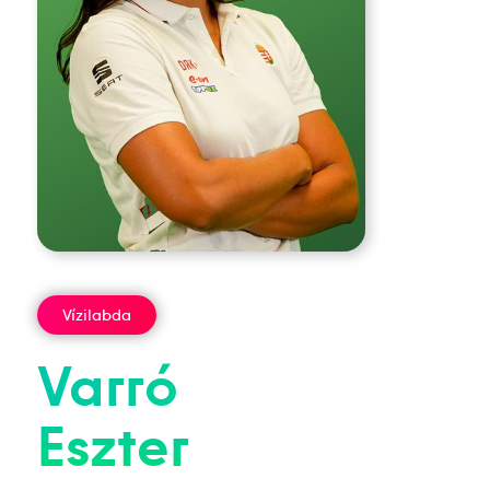
Vízilabda
Varró
Eszter