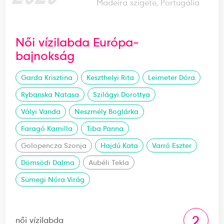
Madeira szigete, Portugália
Női vízilabda Európa-
bajnokság
Garda Krisztina
Keszthelyi Rita
Leimeter Dóra
Rybanska Natasa
Szilágyi Dorottya
Vályi Vanda
Neszmély Boglárka
Faragó Kamilla
Tiba Panna
Golopencza Szonja
Hajdú Kata
Varró Eszter
Dömsödi Dalma
Aubéli Tekla
Sümegi Nóra Virág
2
női vízilabda