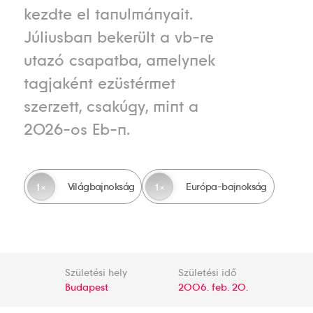
kezdte el tanulmányait.
Júliusban bekerült a vb-re
utazó csapatba, amelynek
tagjaként ezüstérmet
szerzett, csakúgy, mint a
2026-os Eb-n.
Világbajnokság
Európa-bajnokság
1
1
Születési hely
Születési idő
Budapest
2006. feb. 20.