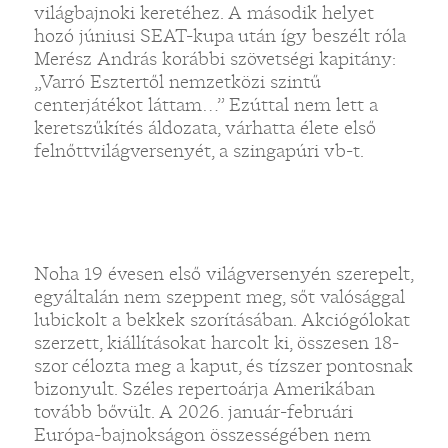
világbajnoki keretéhez. A második helyet
hozó júniusi SEAT-kupa után így beszélt róla
Merész András korábbi szövetségi kapitány:
„Varró Esztertől nemzetközi szintű
centerjátékot láttam…” Ezúttal nem lett a
keretszűkítés áldozata, várhatta élete első
felnőttvilágversenyét, a szingapúri vb-t.
Noha 19 évesen első világversenyén szerepelt,
egyáltalán nem szeppent meg, sőt valósággal
lubickolt a bekkek szorításában. Akciógólokat
szerzett, kiállításokat harcolt ki, összesen 18-
szor célozta meg a kaput, és tízszer pontosnak
bizonyult. Széles repertoárja Amerikában
tovább bővült. A 2026. január-februári
Európa-bajnokságon összességében nem