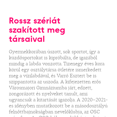
Rossz szériát
szakított meg
társaival
Gyermekkorában úszott, sok sportot, így a
küzdősportokat is kipróbálta, de igazából
mindig a labda vonzotta. Tizenegy éves kora
körül egy osztálytársa ötletére ismerkedett
meg a vízilabdával, és Varró Esztert be is
szippantotta az uszoda. A kifejezetten erős
Városmajori Gimnáziumba járt, edzett,
zongorázott és nyelveket tanult, ami
ugyancsak a kitartását igazolja. A 2020–2021-
es idényben mutatkozott be a másodosztályú
felnőttbajnokságban nevelőklubja, az OSC