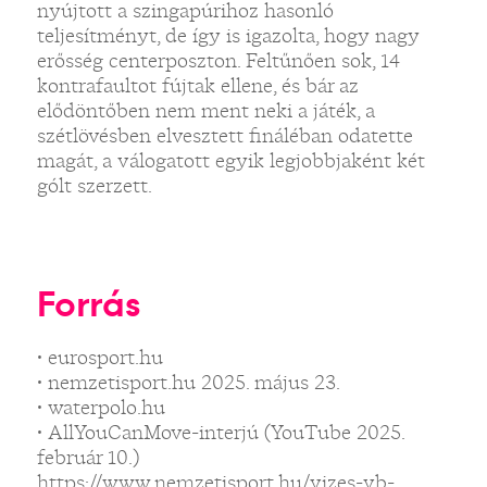
nyújtott a szingapúrihoz hasonló
teljesítményt, de így is igazolta, hogy nagy
erősség centerposzton. Feltűnően sok, 14
kontrafaultot fújtak ellene, és bár az
elődöntőben nem ment neki a játék, a
szétlövésben elvesztett fináléban odatette
magát, a válogatott egyik legjobbjaként két
gólt szerzett.
Forrás
• eurosport.hu
• nemzetisport.hu 2025. május 23.
• waterpolo.hu
• AllYouCanMove-interjú (YouTube 2025.
február 10.)
https://www.nemzetisport.hu/vizes-vb-