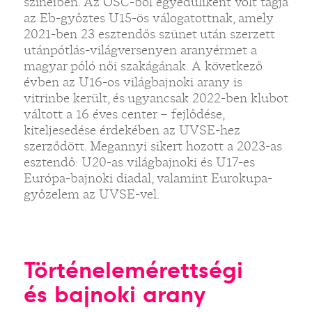
színeiben. Az OSC-ből egyedüliként volt tagja
az Eb-győztes U15-ös válogatottnak, amely
2021-ben 23 esztendős szünet után szerzett
utánpótlás-világversenyen aranyérmet a
magyar póló női szakágának. A következő
évben az U16-os világbajnoki arany is
vitrinbe került, és ugyancsak 2022-ben klubot
váltott a 16 éves center – fejlődése,
kiteljesedése érdekében az UVSE-hez
szerződött. Megannyi sikert hozott a 2023-as
esztendő: U20-as világbajnoki és U17-es
Európa-bajnoki diadal, valamint Eurokupa-
győzelem az UVSE-vel.
Történelemérettségi
és bajnoki arany