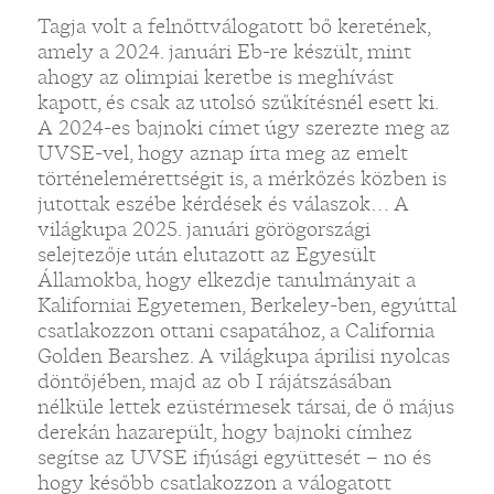
Tagja volt a felnőttválogatott bő keretének,
amely a 2024. januári Eb-re készült, mint
ahogy az olimpiai keretbe is meghívást
kapott, és csak az utolsó szűkítésnél esett ki.
A 2024-es bajnoki címet úgy szerezte meg az
UVSE-vel, hogy aznap írta meg az emelt
történelemérettségit is, a mérkőzés közben is
jutottak eszébe kérdések és válaszok… A
világkupa 2025. januári görögországi
selejtezője után elutazott az Egyesült
Államokba, hogy elkezdje tanulmányait a
Kaliforniai Egyetemen, Berkeley-ben, egyúttal
csatlakozzon ottani csapatához, a California
Golden Bearshez. A világkupa áprilisi nyolcas
döntőjében, majd az ob I rájátszásában
nélküle lettek ezüstérmesek társai, de ő május
derekán hazarepült, hogy bajnoki címhez
segítse az UVSE ifjúsági együttesét – no és
hogy később csatlakozzon a válogatott