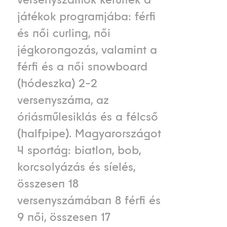
játékok programjába: férfi
és női curling, női
jégkorongozás, valamint a
férfi és a női snowboard
(hódeszka) 2-2
versenyszáma, az
óriásműlesiklás és a félcső
(halfpipe). Magyarországot
4 sportág: biatlon, bob,
korcsolyázás és síelés,
összesen 18
versenyszámában 8 férfi és
9 női, összesen 17