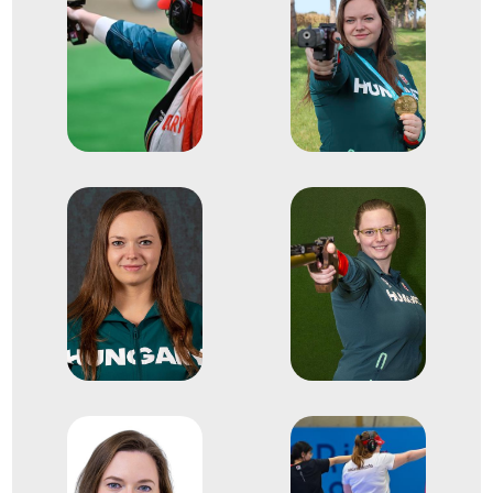
2019
Gyenesdiás
Futócél- és koronglövő
Európa-bajnokság
1
Futócél 10 méter 40 vegyes
2024
2024. feb.
Győr
Sportlövő Európa-bajnokság