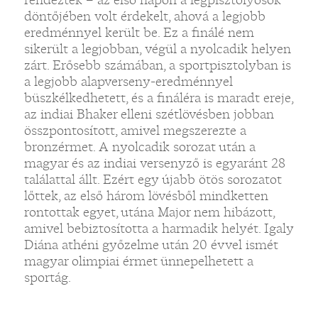
döntőjében volt érdekelt, ahová a legjobb
eredménnyel került be. Ez a finálé nem
sikerült a legjobban, végül a nyolcadik helyen
zárt. Erősebb számában, a sportpisztolyban is
a legjobb alapverseny-eredménnyel
büszkélkedhetett, és a fináléra is maradt ereje,
az indiai Bhaker elleni szétlövésben jobban
„
összpontosított, amivel megszerezte a
bronzérmet. A nyolcadik sorozat után a
magyar és az indiai versenyző is egyaránt 28
találattal állt. Ezért egy újabb ötös sorozatot
lőttek, az első három lövésből mindketten
rontottak egyet, utána Major nem hibázott,
amivel bebiztosította a harmadik helyét. Igaly
Diána athéni győzelme után 20 évvel ismét
magyar olimpiai érmet ünnepelhetett a
sportág.