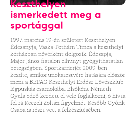
Keszthelyen
ismerkedett meg a
sportággal
1997. március 19-én született Keszthelyen.
Édesanyja, Vaska-Pothárn Tímea a keszthelyi
kórházban nővérként dolgozik. Édesapja,
Major János fiatalon elhunyt gyógyíthatatlan
betegségben. Sportkarrierjét 2009-ben
kezdte, amikor unokatestvére hatására először
ment a BEFAG Keszthelyi Erdész Lövészklub
légpuskás csarnokába. Elsőként Németh
Gyula edző kezdett el vele foglalkozni, ő hívta
fel rá Keczeli Zoltán figyelmét. Később Győrik
Csaba is részt vett a felkészítésében.