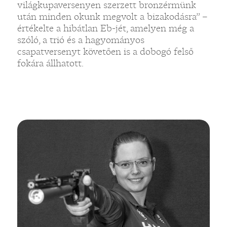
világkupaversenyen szerzett bronzérmünk
után minden okunk megvolt a bizakodásra” –
értékelte a hibátlan Eb-jét, amelyen még a
szóló, a trió és a hagyományos
csapatversenyt követően is a dobogó felső
fokára állhatott.