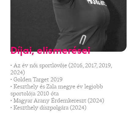
Díjai, elismerései
• Az év női sportlövője (2016, 2017, 2019,
2024)
• Golden Target 2019
• Keszthely és Zala megye év legjobb
sportolója 2010 óta
• Magyar Arany Érdemkereszt (2024)
• Keszthely díszpolgára (2024)