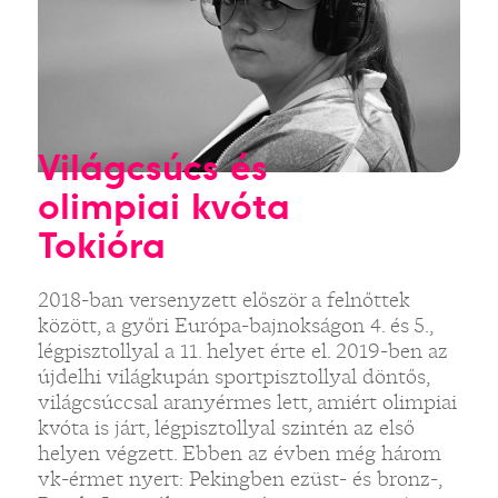
Világcsúcs és
olimpiai kvóta
Tokióra
2018-ban versenyzett először a felnőttek
között, a győri Európa-bajnokságon 4. és 5.,
légpisztollyal a 11. helyet érte el. 2019-ben az
újdelhi világkupán sportpisztollyal döntős,
világcsúccsal aranyérmes lett, amiért olimpiai
kvóta is járt, légpisztollyal szintén az első
helyen végzett. Ebben az évben még három
vk-érmet nyert: Pekingben ezüst- és bronz-,