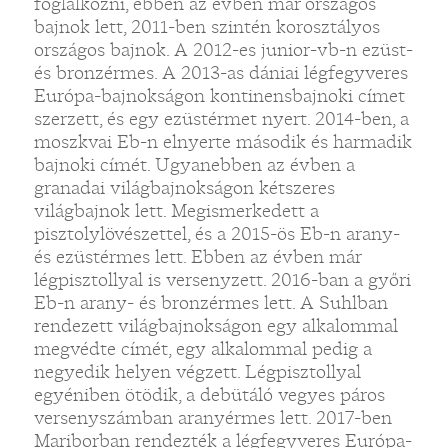
foglalkozni, ebben az évben már országos
bajnok lett, 2011-ben szintén korosztályos
országos bajnok. A 2012-es junior-vb-n ezüst-
és bronzérmes. A 2013-as dániai légfegyveres
Európa-bajnokságon kontinensbajnoki címet
szerzett, és egy ezüstérmet nyert. 2014-ben, a
moszkvai Eb-n elnyerte második és harmadik
bajnoki címét. Ugyanebben az évben a
granadai világbajnokságon kétszeres
világbajnok lett. Megismerkedett a
pisztolylövészettel, és a 2015-ös Eb-n arany-
és ezüstérmes lett. Ebben az évben már
légpisztollyal is versenyzett. 2016-ban a győri
Eb-n arany- és bronzérmes lett. A Suhlban
rendezett világbajnokságon egy alkalommal
megvédte címét, egy alkalommal pedig a
negyedik helyen végzett. Légpisztollyal
egyéniben ötödik, a debütáló vegyes páros
versenyszámban aranyérmes lett. 2017-ben
Mariborban rendezték a légfegyveres Európa-