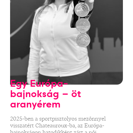
Egy Európa-
bajnokság – öt
aranyérem
2025-ben a sportpisztolyos mezőnnyel
visszatért Chateauroux-ba, az Európa-
bajnokságon hatodikként zárt a női