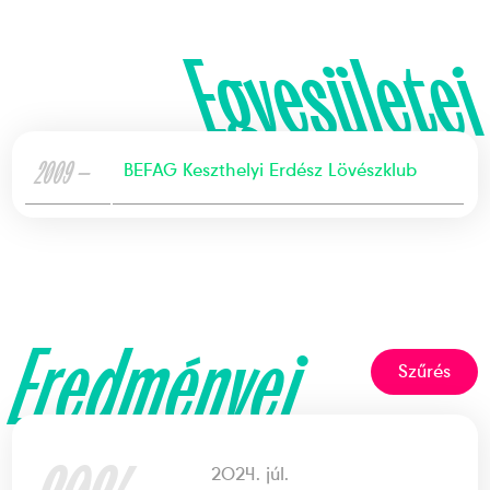
Egyesületei
2009 —
BEFAG Keszthelyi Erdész Lövészklub
Eredményei
Szűrés
2024. júl.