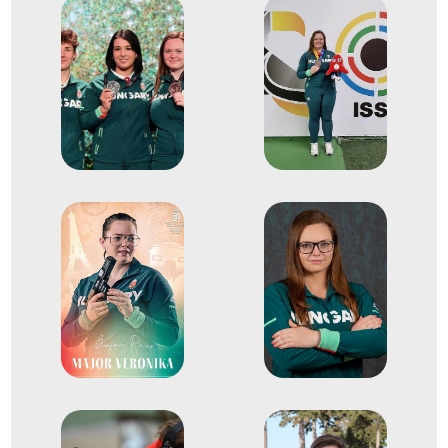
pisztoly 25 méter standard
2
pisztoly csapat
2025
2025. nov.
Kairó
Egyiptom
Sportlövő-világbajnokság
Pisztoly 25 méter standard
3
pisztoly
2019