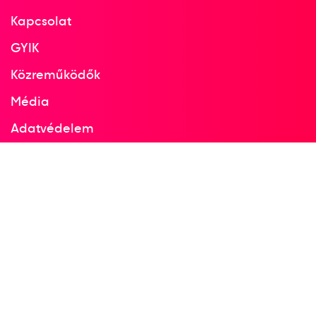
2026
2026. márc.
Kapcsolat
Jereván
GYIK
Örményország
Közreműködők
Média
10 méteres Európa-bajnokság
Adatvédelem
Major Veronika
Nagy Ákos Károly
Facebook
Instagram
Pisztoly 10 méter légpisztoly
1
mix (vegyespáros)
2026
2026. márc.
Jereván
Örményország