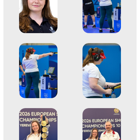
Major Veronika
Jákó Miriam
Fábián Sára Ráhel
1
pisztoly légpisztoly csapat
2026
2026. márc.
Jereván
Örményország
10 méteres Európa-bajnokság
1
10m Légpisztoly 60