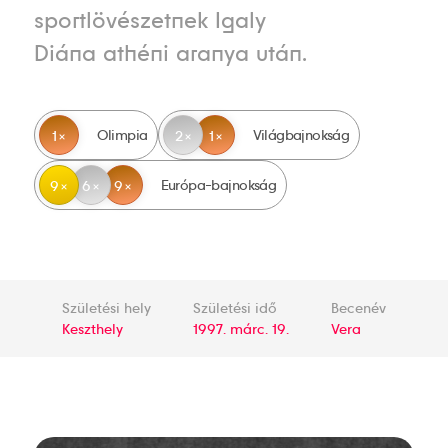
sportlövészetnek Igaly
Diána athéni aranya után.
Olimpia
Világbajnokság
1
2
1
Európa-bajnokság
9
6
9
Születési hely
Születési idő
Becenév
Keszthely
1997. márc. 19.
Vera