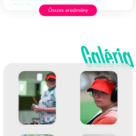
Major Veronika
Jákó Miriam
Összes eredmény
Fábián Sára Ráhel
pisztoly 10 méter légpisztoly
2
csapat
Galéria
2025
2025. nov.
Kairó
Egyiptom
Sportlövő-világbajnokság
Major Veronika
Sike Renáta
Fábián Sára Ráhel