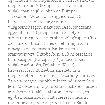
egyéniben a 6., csapatban a 3. helyet sikerült
megszereznie. 2023 áprilisában a limai
világkupán és júniusban az Európai
Játékokon (Wroclaw, Lengyelország) 5.
helyezést ért el. Az augusztusi
világbajnokságon, Bakuban (Azerbajdzsán)
egyéniben a 10., csapatban a 3. helyet
szerezte meg. A szeptemberi világkupán, (Rio
de Janiero, Brazília) 1. és 6. lett, míg a 25 m
országos bajnokságon, Budapesten két
aranyat nyert. Októberben, a 10 m országos
bajnokságon (Budapest) 2., a novemberi
világkupadöntőn, Dohában (Katar) 4.
helyezett lett. 2023-ban emellett az a
megtiszteltetés érte, hogy Keszthely város és
Zala vármegye legjobb felnőtt női sportolója
lett. 2024-ben is folytatódtak a sikerek, hiszen
áprilisban 30 találattal bronzérmes lett, és
egyben ötkarikás kvótát szerzett a nők 25
méter pisztoly versenyszámában a Rio de