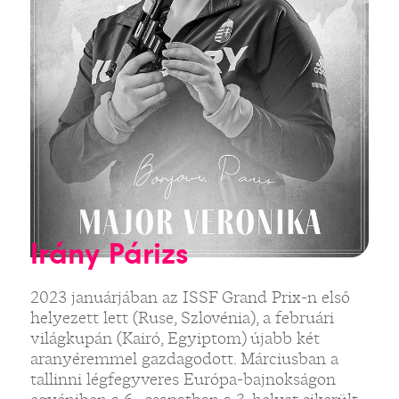
Irány Párizs
2023 januárjában az ISSF Grand Prix-n első
helyezett lett (Ruse, Szlovénia), a februári
világkupán (Kairó, Egyiptom) újabb két
aranyéremmel gazdagodott. Márciusban a
tallinni légfegyveres Európa-bajnokságon