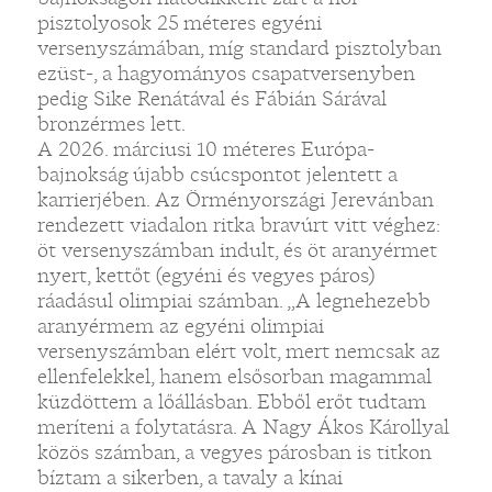
pisztolyosok 25 méteres egyéni
versenyszámában, míg standard pisztolyban
ezüst-, a hagyományos csapatversenyben
pedig Sike Renátával és Fábián Sárával
bronzérmes lett.
A 2026. márciusi 10 méteres Európa-
bajnokság újabb csúcspontot jelentett a
karrierjében. Az Örményországi Jerevánban
rendezett viadalon ritka bravúrt vitt véghez:
öt versenyszámban indult, és öt aranyérmet
nyert, kettőt (egyéni és vegyes páros)
ráadásul olimpiai számban. „A legnehezebb
aranyérmem az egyéni olimpiai
versenyszámban elért volt, mert nemcsak az
ellenfelekkel, hanem elsősorban magammal
küzdöttem a lőállásban. Ebből erőt tudtam
meríteni a folytatásra. A Nagy Ákos Károllyal
közös számban, a vegyes párosban is titkon
bíztam a sikerben, a tavaly a kínai