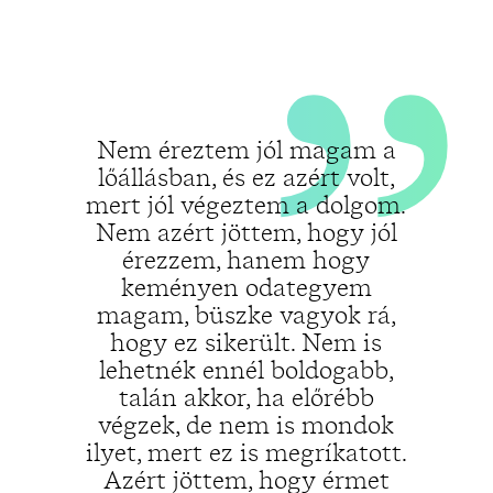
„
Nem éreztem jól magam a
lőállásban, és ez azért volt,
mert jól végeztem a dolgom.
Nem azért jöttem, hogy jól
érezzem, hanem hogy
keményen odategyem
magam, büszke vagyok rá,
hogy ez sikerült. Nem is
lehetnék ennél boldogabb,
talán akkor, ha előrébb
végzek, de nem is mondok
ilyet, mert ez is megríkatott.
Azért jöttem, hogy érmet