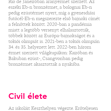
Rio de Janeiróban aranyérmet szerzett. Az
eszéki Eb-n bronzérmet, a bolognai Eb-n
pedig ezüstérmet nyert, míg a gyenesdiási
futócél-Eb-n megszerezte első bajnoki címét
a felnőttek között. 2020-ban a pandémia
miatt a legtöbb versenyt elhalasztották,
többek között az Európa-bajnokságot és a
tokiói olimpiát is. 2021-ben a tokiói olimpián
34. és 35. helyezett lett. 2022-ben három
érmet szerzett világkupákon: Kairóban és
Bakuban ezüst-, Csangvonban pedig
bronzérmet akasztottak a nyakába.
Civil élete
Az iskoláit Keszthelyen végezte. Erőteljesen