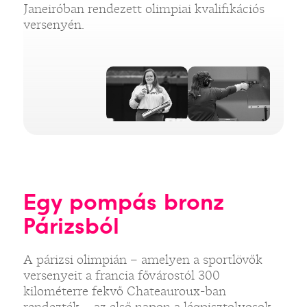
Janeiróban rendezett olimpiai kvalifikációs
versenyén.
Egy pompás bronz
Párizsból
A párizsi olimpián – amelyen a sportlövők
versenyeit a francia fővárostól 300
kilométerre fekvő Chateauroux-ban
rendezték – az első napon a légpisztolyosok