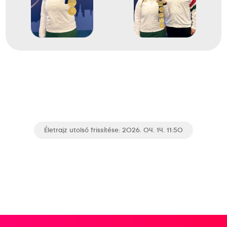
2026
2026. márc.
Jereván
Örményország
10 méteres Európa-bajnokság
Életrajz utolsó frissítése: 2026. 04. 14. 11:50
Major Veronika
Jákó Miriam
Fábián Sára Ráhel
1
pisztoly légpisztoly csapat