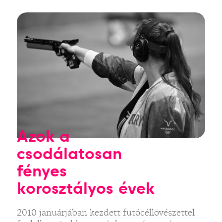
Azok a
csodálatosan
fényes
korosztályos évek
2010 januárjában kezdett futócéllövészettel