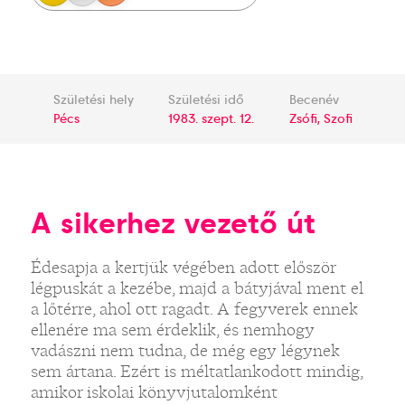
Születési hely
Születési idő
Becenév
Pécs
1983. szept. 12.
Zsófi, Szofi
A sikerhez vezető út
Édesapja a kertjük végében adott először
légpuskát a kezébe, majd a bátyjával ment el
a lőtérre, ahol ott ragadt. A fegyverek ennek
ellenére ma sem érdeklik, és nemhogy
vadászni nem tudna, de még egy légynek
sem ártana. Ezért is méltatlankodott mindig,
amikor iskolai könyvjutalomként