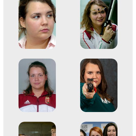
Maribor
Szlovénia
Sportlövő Európa-bajnokság
Pisztoly női sportpisztoly
1
30+30 lövés
2010
2010. márc.
Meraker
Norvégia
Légfegyveres Európa-
bajnokság