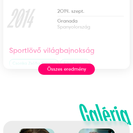
2014
2014. szept.
Granada
Spanyolország
Sportlövő világbajnokság
Csonka Zsófia Katalin
Sike Renáta
Összes eredmény
Nemes Adrienn
3
pisztoly légpisztoly csapat
Galéria
2015
2015. júl.