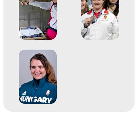
2
Pisztoly légpisztoly
2016
2016. feb.
Győr
10 méteres Európa-bajnokság
Csonka Zsófia Katalin
Egri Viktória
Nemes Adrienn
3
pisztoly légpisztoly csapat