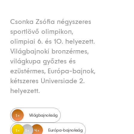
Csonka Zsófia négyszeres
sportlövő olimpikon,
olimpiai 6. és 10. helyezett.
Világbajnoki bronzérmes,
világkupa győztes és
ezüstérmes, Európa-bajnok,
kétszeres Universiade 2.
helyezett.
Világbajnokság
1
Európa-bajnokság
1
1
4