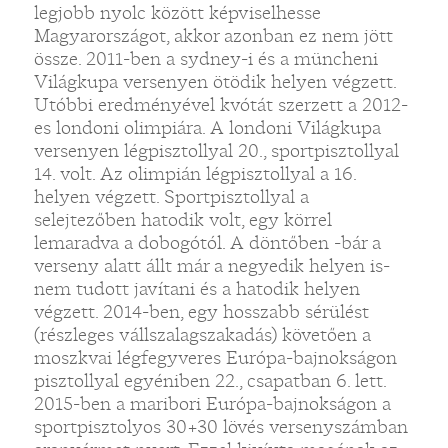
legjobb nyolc között képviselhesse
Magyarországot, akkor azonban ez nem jött
össze. 2011-ben a sydney-i és a müncheni
Világkupa versenyen ötödik helyen végzett.
Utóbbi eredményével kvótát szerzett a 2012-
es londoni olimpiára. A londoni Világkupa
versenyen légpisztollyal 20., sportpisztollyal
14. volt. Az olimpián légpisztollyal a 16.
helyen végzett. Sportpisztollyal a
selejtezőben hatodik volt, egy körrel
lemaradva a dobogótól. A döntőben -bár a
verseny alatt állt már a negyedik helyen is-
nem tudott javítani és a hatodik helyen
végzett. 2014-ben, egy hosszabb sérülést
(részleges vállszalagszakadás) követően a
moszkvai légfegyveres Európa-bajnokságon
pisztollyal egyéniben 22., csapatban 6. lett.
2015-ben a maribori Európa-bajnokságon a
sportpisztolyos 30+30 lövés versenyszámban