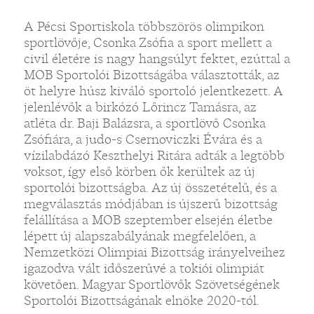
A Pécsi Sportiskola többszörös olimpikon
sportlövője, Csonka Zsófia a sport mellett a
civil életére is nagy hangsúlyt fektet, ezúttal a
MOB Sportolói Bizottságába választották, az
öt helyre húsz kiváló sportoló jelentkezett. A
jelenlévők a birkózó Lőrincz Tamásra, az
atléta dr. Baji Balázsra, a sportlövő Csonka
Zsófiára, a judo-s Csernoviczki Évára és a
vízilabdázó Keszthelyi Ritára adták a legtöbb
voksot, így első körben ők kerültek az új
sportolói bizottságba. Az új összetételű, és a
megválasztás módjában is újszerű bizottság
felállítása a MOB szeptember elsején életbe
lépett új alapszabályának megfelelően, a
Nemzetközi Olimpiai Bizottság irányelveihez
igazodva vált időszerűvé a tokiói olimpiát
követően. Magyar Sportlövők Szövetségének
Sportolói Bizottságának elnöke 2020-tól.