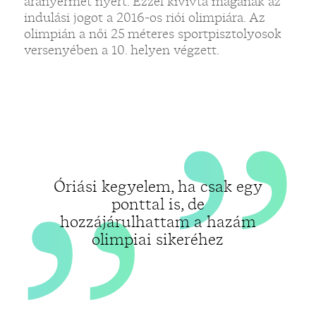
„
„
aranyérmet nyert. Ezzel kivívta magának az
indulási jogot a 2016-os riói olimpiára. Az
olimpián a női 25 méteres sportpisztolyosok
versenyében a 10. helyen végzett.
Óriási kegyelem, ha csak egy
ponttal is, de
hozzájárulhattam a hazám
olimpiai sikeréhez