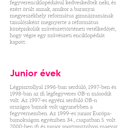
fegyverenciklopédiával kedveskedtek neki, és
ezért örült annak, amikor a baranyai
megyeszékhely református gimnáziumának
tanulójaként megnyerte a református
középiskolák művészettörténeti vetélkedőjét,
hogy végre egy művészeti enciklopédiát
kapott.
Junior évek
Légpisztollyal 1996-ban serdülő, 1997-ben és
1998-ban az ifi légfegyveres OB-n második
volt. Az 1997-es egyéni serdülő OB-n
országos bajnok volt ugyanebben a
fegyvernemben. Az 1999-es junior Európa-
bajnokságon egyéniben 34., csapatban 5. volt.
2000-ben ifi és junior sportpisztolyos magyar