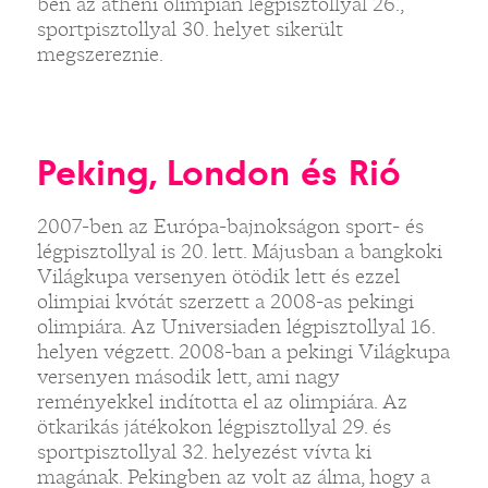
ben az athéni olimpián légpisztollyal 26.,
sportpisztollyal 30. helyet sikerült
megszereznie.
Peking, London és Rió
2007-ben az Európa-bajnokságon sport- és
légpisztollyal is 20. lett. Májusban a bangkoki
Világkupa versenyen ötödik lett és ezzel
olimpiai kvótát szerzett a 2008-as pekingi
olimpiára. Az Universiaden légpisztollyal 16.
helyen végzett. 2008-ban a pekingi Világkupa
versenyen második lett, ami nagy
reményekkel indította el az olimpiára. Az
ötkarikás játékokon légpisztollyal 29. és
sportpisztollyal 32. helyezést vívta ki
magának. Pekingben az volt az álma, hogy a