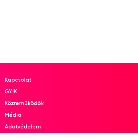
2019
2019. szept.
Bologna
Olaszország
Sportlövő Európa-bajnokság
Kapcsolat
Csonka Zsófia Katalin
Egri Viktória
GYIK
Major Veronika
Közreműködők
pisztoly női sportpisztoly
Média
3
30+30 lövés csapat
Adatvédelem