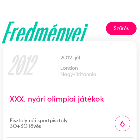
Eredményei
Szűrés
2012
2012. júl.
London
Nagy-Britannia
XXX. nyári olimpiai játékok
Pisztoly női sportpisztoly
6
30+30 lövés