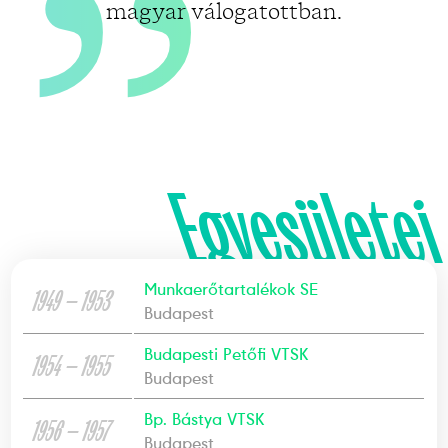
magyar válogatottban.
Egyesületei
Munkaerőtartalékok SE
1949 — 1953
Budapest
Budapesti Petőfi VTSK
1954 — 1955
Budapest
Bp. Bástya VTSK
1956 — 1957
Budapest