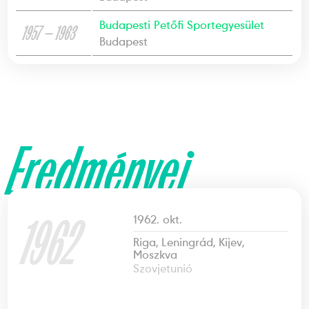
Budapesti Petőfi Sportegyesület
1957 — 1963
Budapest
Eredményei
1962
1962. okt.
Riga, Leningrád, Kijev,
Moszkva
Szovjetunió