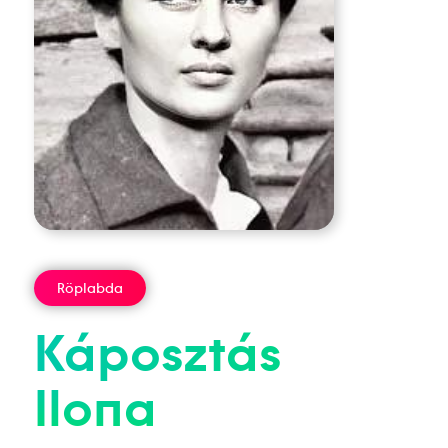
Röplabda
Káposztás
Ilona