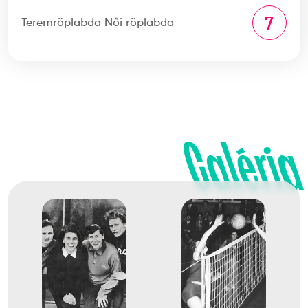
7
Teremröplabda Női röplabda
Galéria