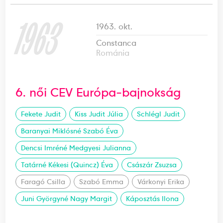
1963
1963. okt.
Constanca
Románia
6. női CEV Európa-bajnokság
Fekete Judit
Kiss Judit Júlia
Schlégl Judit
Baranyai Miklósné Szabó Éva
Dencsi Imréné Medgyesi Julianna
Tatárné Kékesi (Quincz) Éva
Császár Zsuzsa
Faragó Csilla
Szabó Emma
Várkonyi Erika
Juni Györgyné Nagy Margit
Káposztás Ilona