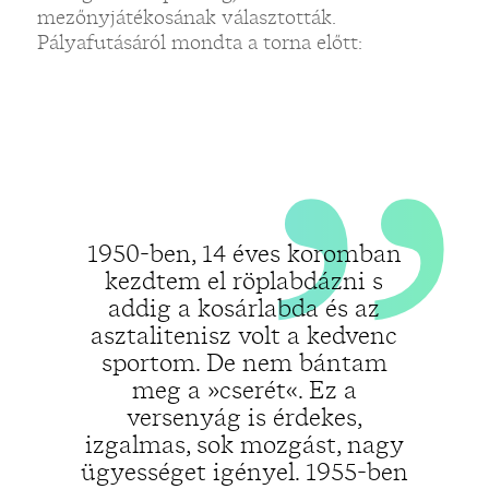
„
mezőnyjátékosának választották.
Pályafutásáról mondta a torna előtt:
1950-ben, 14 éves koromban
kezdtem el röplabdázni s
addig a kosárlabda és az
asztalitenisz volt a kedvenc
sportom. De nem bántam
meg a »cserét«. Ez a
versenyág is érdekes,
izgalmas, sok mozgást, nagy
ügyességet igényel. 1955-ben