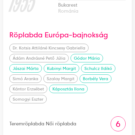
1955
Bukarest
Románia
Röplabda Európa-bajnokság
Dr. Kotsis Attiláné Kincsesy Gabriella
Ádám Andrásné Pető Júlia
Gódor Mária
Jászai Márta
Kubinyi Margit
Schulcz Ildikó
Simó Aranka
Szalay Margit
Borbély Vera
Kántor Erzsébet
Káposztás Ilona
Somogyi Eszter
6
Teremröplabda Női röplabda