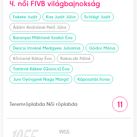
4. női FIVB világbajnokság
Fekete Judit
Kiss Judit Júlia
Schlégl Judit
Ádám Andrásné Pető Júlia
Baranyai Miklósné Szabó Éva
Dencsi Imréné Medgyesi Julianna
Gódor Mária
Kőrösiné Kátay Éva
Rakaczki Pálné
Tatárné Kékesi (Quincz) Éva
Juni Györgyné Nagy Margit
Káposztás Ilona
11
Teremröplabda Női röplabda
1955