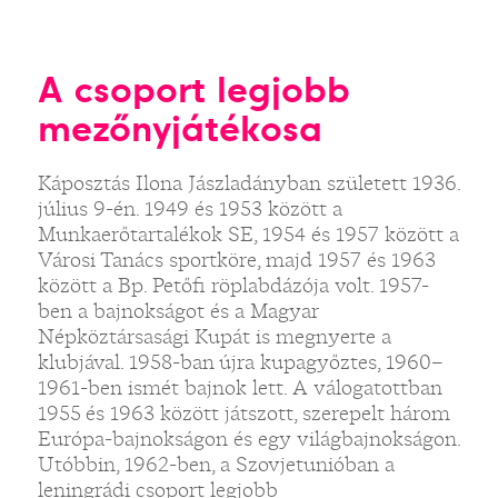
A csoport legjobb
mezőnyjátékosa
Káposztás Ilona Jászladányban született 1936.
július 9-én. 1949 és 1953 között a
Munkaerőtartalékok SE, 1954 és 1957 között a
Városi Tanács sportköre, majd 1957 és 1963
között a Bp. Petőfi röplabdázója volt. 1957-
ben a bajnokságot és a Magyar
Népköztársasági Kupát is megnyerte a
klubjával. 1958-ban újra kupagyőztes, 1960–
1961-ben ismét bajnok lett. A válogatottban
1955 és 1963 között játszott, szerepelt három
Európa-bajnokságon és egy világbajnokságon.
Utóbbin, 1962-ben, a Szovjetunióban a
leningrádi csoport legjobb