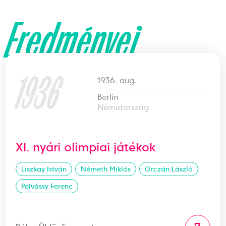
Eredményei
1936
1936. aug.
Berlin
Németország
XI. nyári olimpiai játékok
Liszkay István
Németh Miklós
Orczán László
Pelvássy Ferenc