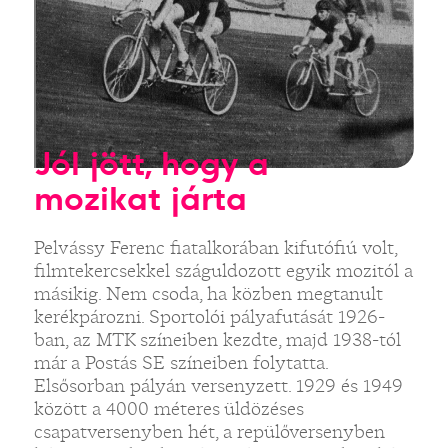
Jól jött, hogy a
mozikat járta
Pelvássy Ferenc fiatalkorában kifutófiú volt,
filmtekercsekkel száguldozott egyik mozitól a
másikig. Nem csoda, ha közben megtanult
kerékpározni. Sportolói pályafutását 1926-
ban, az MTK színeiben kezdte, majd 1938-tól
már a Postás SE színeiben folytatta.
Elsősorban pályán versenyzett. 1929 és 1949
között a 4000 méteres üldözéses
csapatversenyben hét, a repülőversenyben