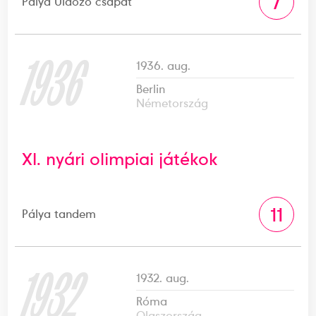
7
Pálya Üldöző csapat
1936
1936. aug.
Berlin
Németország
XI. nyári olimpiai játékok
11
Pálya tandem
1932
1932. aug.
Róma
Olaszország