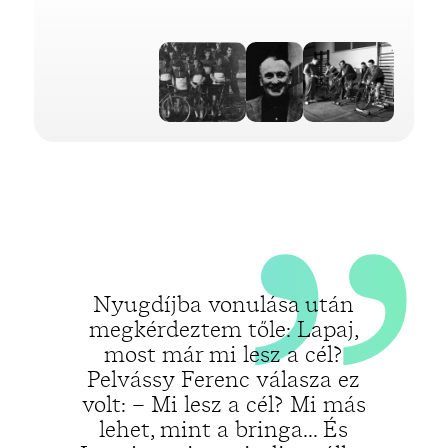
„
Nyugdíjba vonulása után
megkérdeztem tőle: Lapaj,
most már mi lesz a cél?
Pelvássy Ferenc válasza ez
volt: – Mi lesz a cél? Mi más
lehet, mint a bringa... És