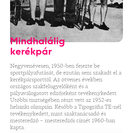
Mindhalálig
kerékpár
Negyvenévesen, 1950-ben fejezte be
sportpályafutását, de ezután sem szakadt el a
kerékpársporttól. Az ötvenes években
országos szakfelügyelőként és a
pályaválogatott edzőjeként tevékenykedett.
Utóbbi tisztségében részt vett az 1952-es
helsinki olimpián. Később a Tipográfia TE-nél
tevékenykedett, mint szaktanácsadó és
mesteredző – mesteredzői címét 1960-ban
kapta.