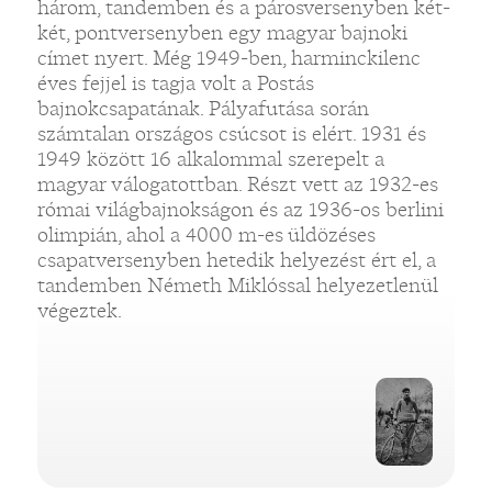
három, tandemben és a párosversenyben két-
két, pontversenyben egy magyar bajnoki
címet nyert. Még 1949-ben, harminckilenc
éves fejjel is tagja volt a Postás
bajnokcsapatának. Pályafutása során
számtalan országos csúcsot is elért. 1931 és
1949 között 16 alkalommal szerepelt a
magyar válogatottban. Részt vett az 1932-es
római világbajnokságon és az 1936-os berlini
olimpián, ahol a 4000 m-es üldözéses
csapatversenyben hetedik helyezést ért el, a
tandemben Németh Miklóssal helyezetlenül
végeztek.