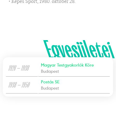
• Képes Sport, 1980. október 28.
Egyesületei
Magyar Testgyakorlók Köre
1926 — 1938
Budapest
Postás SE
1938 — 1950
Budapest