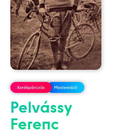
Kerékpározás
Mesteredző
Pelvássy
Ferenc