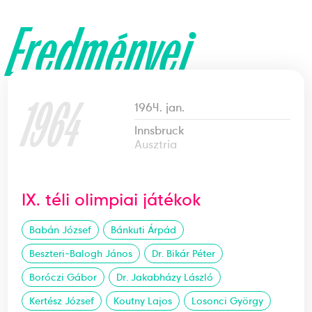
Eredményei
1964
1964. jan.
Innsbruck
Ausztria
IX. téli olimpiai játékok
Babán József
Bánkuti Árpád
Beszteri-Balogh János
Dr. Bikár Péter
Boróczi Gábor
Dr. Jakabházy László
Kertész József
Koutny Lajos
Losonci György