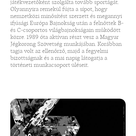
játékvezetőként szolgálta tovább sportágát.
Olyannyira remekül fújta a sípot, hogy
nemzetközi minősítést szerzett és megannyi
ifjúsági Európa Bajnokság után a felnőttek B-
és C-csoportos világbajnokságain működött
közre. 1989 óta aktívan részt vesz a Magyar
Jégkorong Szövetség munkájában. Korábban
tagja volt az ellenőrző, majd a fegyelmi
bizottságnak és a mai napig látogatja a
történeti munkacsoport üléseit.