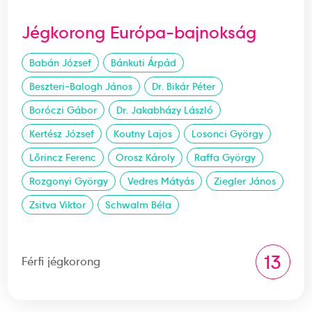
Jégkorong Európa-bajnokság
Babán József
Bánkuti Árpád
Beszteri-Balogh János
Dr. Bikár Péter
Boróczi Gábor
Dr. Jakabházy László
Kertész József
Koutny Lajos
Losonci György
Lőrincz Ferenc
Orosz Károly
Raffa György
Rozgonyi György
Vedres Mátyás
Ziegler János
Zsitva Viktor
Schwalm Béla
13
Férfi jégkorong