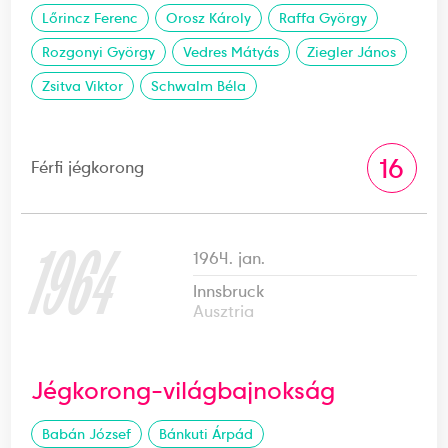
Lőrincz Ferenc
Orosz Károly
Raffa György
Rozgonyi György
Vedres Mátyás
Ziegler János
Zsitva Viktor
Schwalm Béla
16
Férfi jégkorong
1964
1964. jan.
Innsbruck
Ausztria
Jégkorong-világbajnokság
Babán József
Bánkuti Árpád