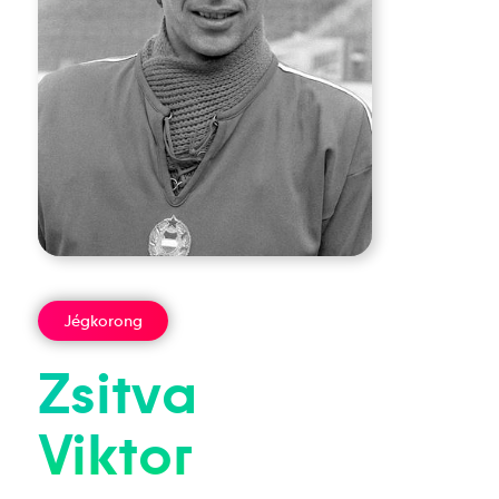
Jégkorong
Zsitva
Viktor