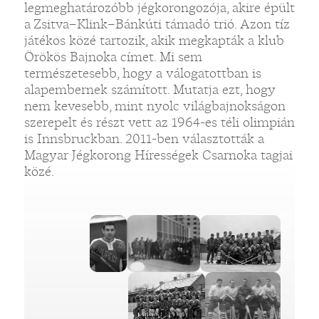
legmeghatározóbb jégkorongozója, akire épült
a Zsitva–Klink–Bánkúti támadó trió. Azon tíz
játékos közé tartozik, akik megkapták a klub
Örökös Bajnoka címet. Mi sem
természetesebb, hogy a válogatottban is
alapembernek számított. Mutatja ezt, hogy
nem kevesebb, mint nyolc világbajnokságon
szerepelt és részt vett az 1964-es téli olimpián
is Innsbruckban. 2011-ben választották a
Magyar Jégkorong Hírességek Csarnoka tagjai
közé.