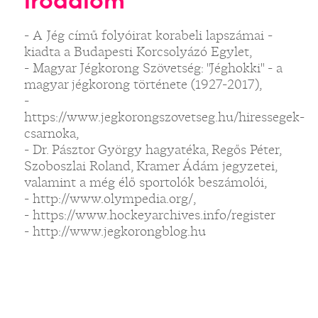
irodalom
- A Jég című folyóirat korabeli lapszámai -
kiadta a Budapesti Korcsolyázó Egylet,
- Magyar Jégkorong Szövetség: "Jéghokki" - a
magyar jégkorong története (1927-2017),
-
https://www.jegkorongszovetseg.hu/hiressegek-
csarnoka,
- Dr. Pásztor György hagyatéka, Regős Péter,
Szoboszlai Roland, Kramer Ádám jegyzetei,
valamint a még élő sportolók beszámolói,
- http://www.olympedia.org/,
- https://www.hockeyarchives.info/register
- http://www.jegkorongblog.hu