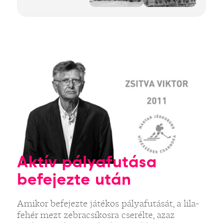
Aktív pályafutása
befejezte után
Amikor befejezte játékos pályafutását, a lila-
fehér mezt zebracsíkosra cserélte, azaz