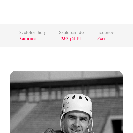
Születési hely
Születési idő
Becenév
Budapest
1939. júl. 14.
Züri