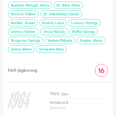
Beszteri-Balogh János
Dr. Bikár Péter
Boróczi Gábor
Dr. Jakabházy László
Kertész József
Koutny Lajos
Losonci György
Lőrincz Ferenc
Orosz Károly
Raffa György
Rozgonyi György
Vedres Mátyás
Ziegler János
Zsitva Viktor
Schwalm Béla
16
Férfi jégkorong
1964
1964. jan.
Innsbruck
Ausztria