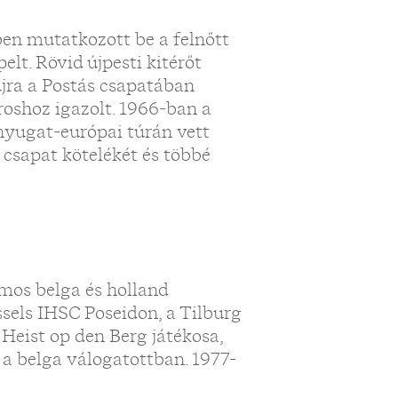
ben mutatkozott be a felnőtt
elt. Rövid újpesti kitérőt
jra a Postás csapatában
roshoz igazolt. 1966-ban a
nyugat-európai túrán vett
 csapat kötelékét és többé
mos belga és holland
sels IHSC Poseidon, a Tilburg
Heist op den Berg játékosa,
 a belga válogatottban. 1977-