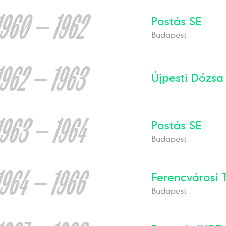
1960 — 1962
Postás SE
Budapest
1962 — 1963
Újpesti Dózsa
1963 — 1964
Postás SE
Budapest
1964 — 1966
Ferencvárosi 
Budapest