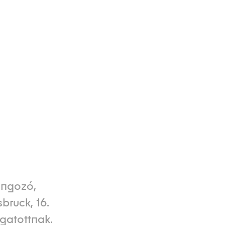
ongozó,
bruck, 16.
ogatottnak.