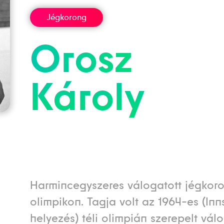
Jégkorong
Orosz
Károly
Harmincegyszeres válogatott jégkor
olimpikon. Tagja volt az 1964-es (Inns
helyezés) téli olimpián szerepelt vál