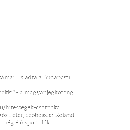
számai - kiadta a Budapesti
hokki" - a magyar jégkorong
hu/hiressegek-csarnoka
ős Péter, Szoboszlai Roland,
 még élő sportolók