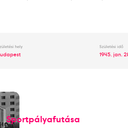
zületési hely
Születési idő
udapest
1945. jan. 2
Sportpályafutása