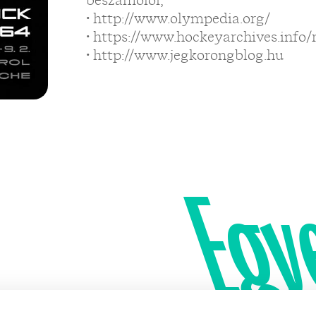
beszámolói,
• http://www.olympedia.org/
• https://www.hockeyarchives.info/
• http://www.jegkorongblog.hu
Egy