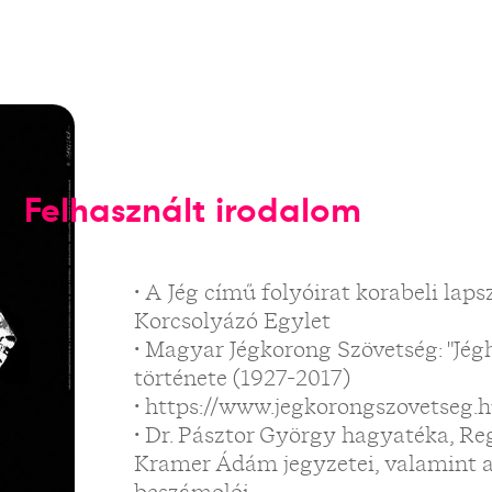
Felhasznált irodalom
• A Jég című folyóirat korabeli lap
Korcsolyázó Egylet
• Magyar Jégkorong Szövetség: "Jég
története (1927-2017)
• https://www.jegkorongszovetseg.
• Dr. Pásztor György hagyatéka, Reg
Kramer Ádám jegyzetei, valamint a