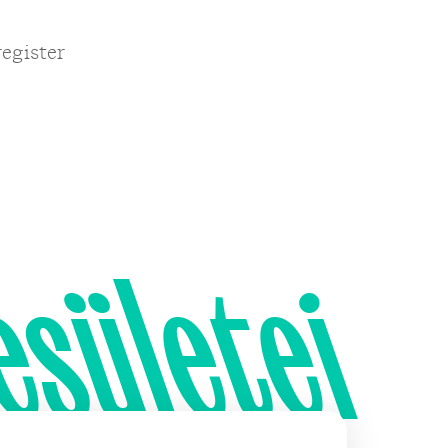
register
esületei