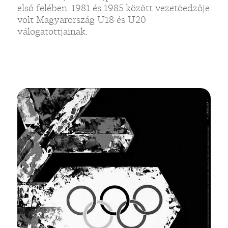
első felében. 1981 és 1985 között vezetőedzője
volt Magyarország U18 és U20
válogatottjainak.