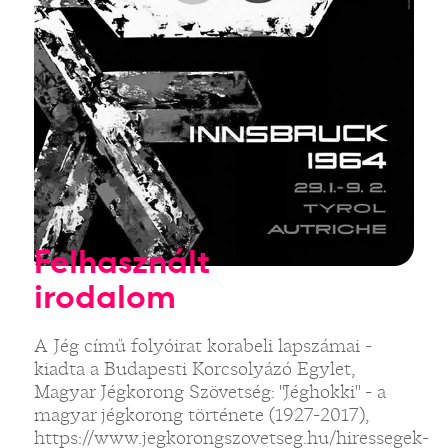
Felhasznált
irodalom
A Jég című folyóirat korabeli lapszámai -
kiadta a Budapesti Korcsolyázó Egylet,
Magyar Jégkorong Szövetség: "Jéghokki" - a
magyar jégkorong története (1927-2017),
https://www.jegkorongszovetseg.hu/hiressegek-