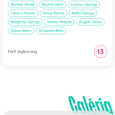
Kertész József
Koutny Lajos
Losonci György
Lőrincz Ferenc
Orosz Károly
Raffa György
Rozgonyi György
Vedres Mátyás
Ziegler János
Zsitva Viktor
Schwalm Béla
13
Férfi jégkorong
Galéria