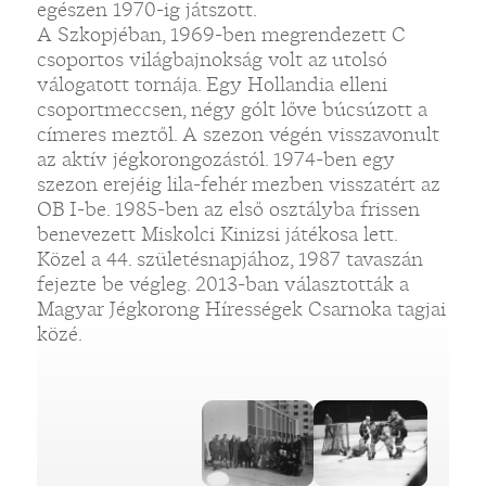
egészen 1970-ig játszott.
A Szkopjéban, 1969-ben megrendezett C
csoportos világbajnokság volt az utolsó
válogatott tornája. Egy Hollandia elleni
csoportmeccsen, négy gólt lőve búcsúzott a
címeres meztől. A szezon végén visszavonult
az aktív jégkorongozástól. 1974-ben egy
szezon erejéig lila-fehér mezben visszatért az
OB I-be. 1985-ben az első osztályba frissen
benevezett Miskolci Kinizsi játékosa lett.
Közel a 44. születésnapjához, 1987 tavaszán
fejezte be végleg. 2013-ban választották a
Magyar Jégkorong Hírességek Csarnoka tagjai
közé.