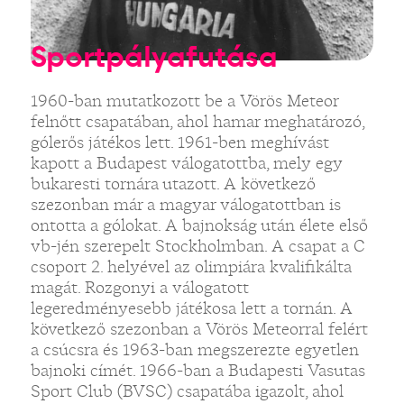
Sportpályafutása
1960-ban mutatkozott be a Vörös Meteor
felnőtt csapatában, ahol hamar meghatározó,
gólerős játékos lett. 1961-ben meghívást
kapott a Budapest válogatottba, mely egy
bukaresti tornára utazott. A következő
szezonban már a magyar válogatottban is
ontotta a gólokat. A bajnokság után élete első
vb-jén szerepelt Stockholmban. A csapat a C
csoport 2. helyével az olimpiára kvalifikálta
magát. Rozgonyi a válogatott
legeredményesebb játékosa lett a tornán. A
következő szezonban a Vörös Meteorral felért
a csúcsra és 1963-ban megszerezte egyetlen
bajnoki címét. 1966-ban a Budapesti Vasutas
Sport Club (BVSC) csapatába igazolt, ahol