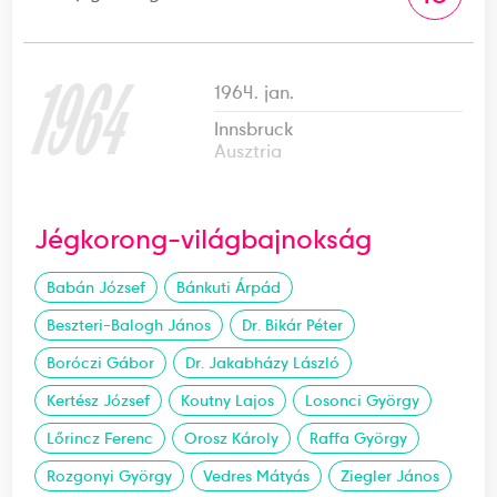
1964
1964. jan.
Innsbruck
Ausztria
Jégkorong-világbajnokság
Babán József
Bánkuti Árpád
Beszteri-Balogh János
Dr. Bikár Péter
Boróczi Gábor
Dr. Jakabházy László
Kertész József
Koutny Lajos
Losonci György
Lőrincz Ferenc
Orosz Károly
Raffa György
Rozgonyi György
Vedres Mátyás
Ziegler János