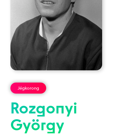
Jégkorong
Rozgonyi
György