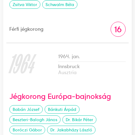
Zsitva Viktor
Schwalm Béla
16
Férfi jégkorong
1964
1964. jan.
Innsbruck
Ausztria
Jégkorong Európa-bajnokság
Babán József
Bánkuti Árpád
Beszteri-Balogh János
Dr. Bikár Péter
Boróczi Gábor
Dr. Jakabházy László