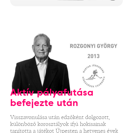
Aktív pályafutása
befejezte után
Visszavonulása után edzőként dolgozott,
különböző korosztályok ifjú hokisainak
tanította a játékot Újpesten a hetvenes évek