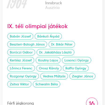
1964
Innsbruck
Ausztria
IX. téli olimpiai játékok
Babán József
Bánkuti Árpád
Beszteri-Balogh János
Dr. Bikár Péter
Boróczi Gábor
Dr. Jakabházy László
Kertész József
Koutny Lajos
Losonci György
Lőrincz Ferenc
Orosz Károly
Raffa György
Rozgonyi György
Vedres Mátyás
Ziegler János
Zsitva Viktor
Schwalm Béla
16
Férfi jégkorong