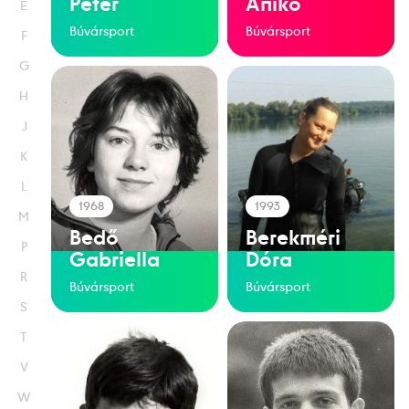
Péter
Anikó
É
Búvársport
Búvársport
F
G
H
J
K
L
1968
1993
M
Bedő
Berekméri
P
Gabriella
Dóra
R
Búvársport
Búvársport
S
T
V
W