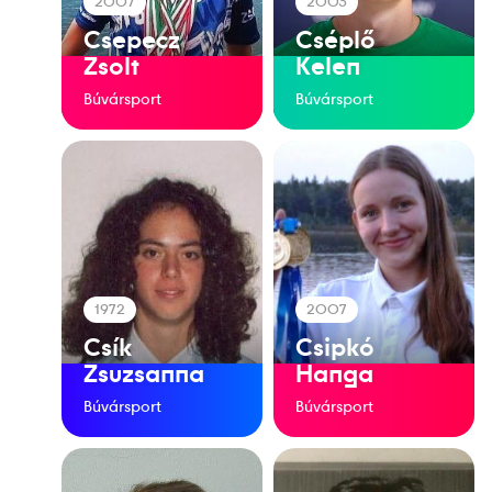
2007
2003
Csepecz
Cséplő
Zsolt
Kelen
Búvársport
Búvársport
1972
2007
Csík
Csipkó
Zsuzsanna
Hanga
Búvársport
Búvársport