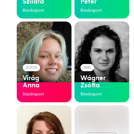
Szilárd
Péter
Búvársport
Búvársport
2005
1981
Virág
Wágner
Anna
Zsófia
Búvársport
Búvársport