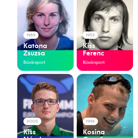
1969
1955
Katona
Kiss
Zsuzsa
Ferenc
Búvársport
Búvársport
2005
1996
Kiss
Kosina