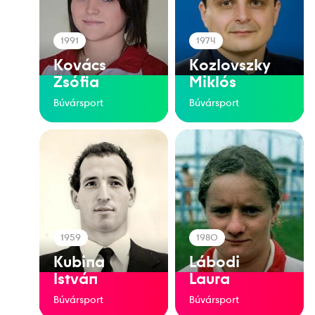
1991
1974
Kovács
Kozlovszky
Zsófia
Miklós
Búvársport
Búvársport
1959
1980
Kubina
Lábodi
István
Laura
Búvársport
Búvársport