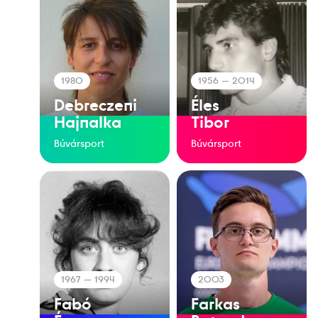
1980
1956
— 2014
Debreczeni
Éles
Hajnalka
Tibor
Búvársport
Búvársport
1967
— 1994
2003
Fabó
Farkas