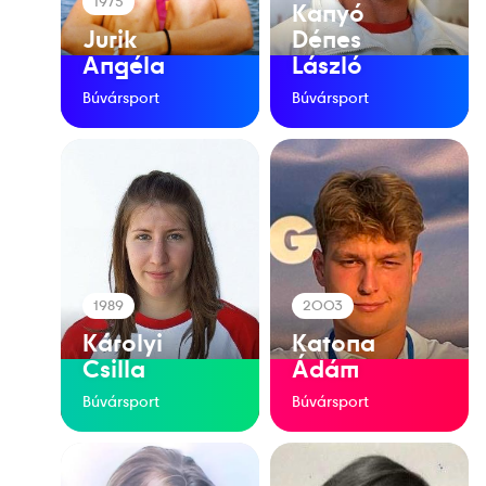
1975
Kanyó
Jurik
Dénes
Angéla
László
Búvársport
Búvársport
1989
2003
Károlyi
Katona
Csilla
Ádám
Búvársport
Búvársport