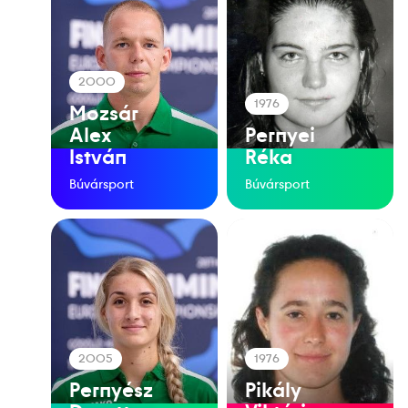
2000
1976
Mozsár
Alex
Pernyei
István
Réka
Búvársport
Búvársport
2005
1976
Pernyész
Pikály