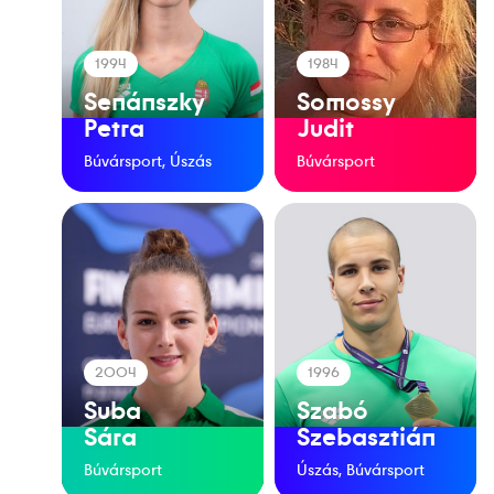
1994
1984
Senánszky
Somossy
Petra
Judit
Búvársport, Úszás
Búvársport
2004
1996
Suba
Szabó
Sára
Szebasztián
Búvársport
Úszás, Búvársport