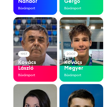
Nándor
Gergő
Búvársport
Búvársport
1957
2007
Kovács
Kovács
László
Megyer
Búvársport
Búvársport