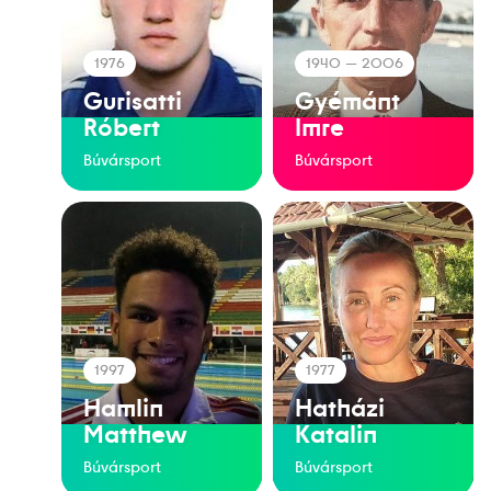
1976
1940
— 2006
Gurisatti
Gyémánt
Róbert
Imre
Búvársport
Búvársport
1997
1977
Hamlin
Hatházi
Matthew
Katalin
Búvársport
Búvársport