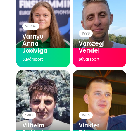
2006
1998
Varnyu
Anna
Várszegi
Jadviga
Vendel
Búvársport
Búvársport
1983
1983
Vilhelm
Vinkler