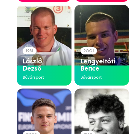
1981
2001
László
Lengyeltóti
Dezső
Bence
Búvársport
Búvársport