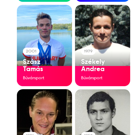
2001
1979
Szász
Székely
Tamás
Andrea
Búvársport
Búvársport