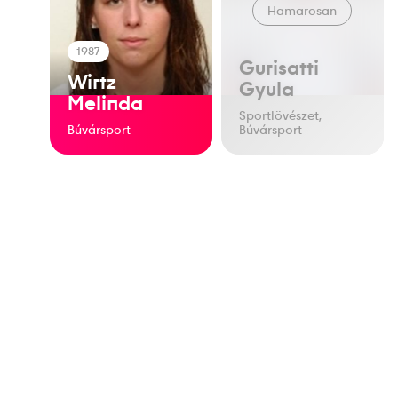
Hamarosan
1987
Gurisatti
Wirtz
Gyula
Melinda
Sportlövészet,
Búvársport
Búvársport