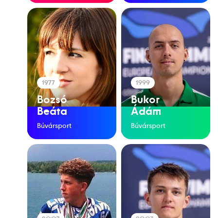
1977
1999
Bozsó
Bukor
Beáta
Ádám
Búvársport
Búvársport