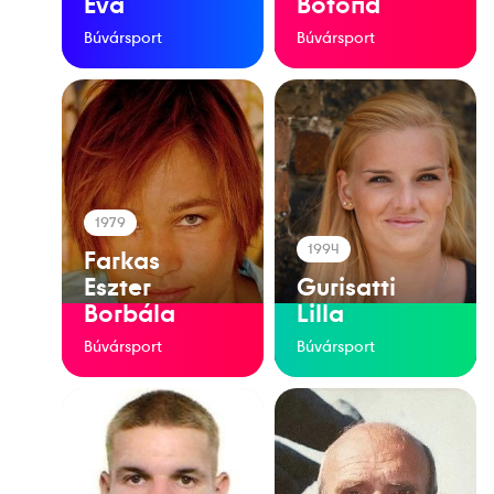
Éva
Botond
Búvársport
Búvársport
1979
1994
Farkas
Eszter
Gurisatti
Borbála
Lilla
Búvársport
Búvársport