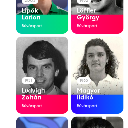
2005
1962
Lipők
Löffler
Larion
György
Búvársport
Búvársport
1951
1965
Ludvigh
Magyar
Zoltán
Ildikó
Búvársport
Búvársport