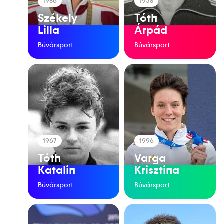
1986
1958
Székely
Tóth
Lilla
Árpád
Búvársport
Búvársport
1967
1996
Tóth
Varga
Katalin
Krisztina
Búvársport
Búvársport