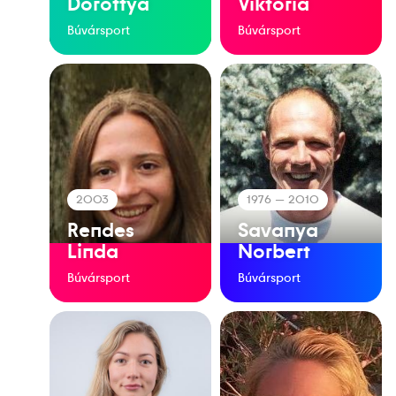
Dorottya
Viktória
Búvársport
Búvársport
2003
1976
— 2010
Rendes
Savanya
Linda
Norbert
Búvársport
Búvársport