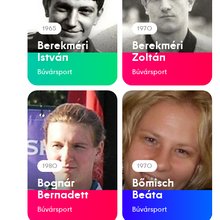
1965
1970
Berekméri
Berekméri
István
Zoltán
Búvársport
Búvársport
1980
1970
Bognár
Bőmisch
Bernadett
Beáta
Búvársport
Búvársport