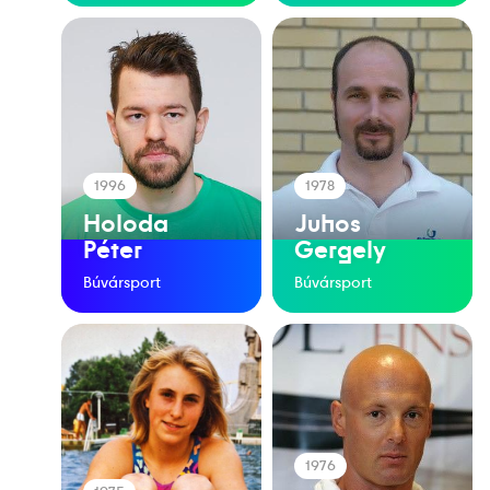
1996
1978
Holoda
Juhos
Péter
Gergely
Búvársport
Búvársport
1976