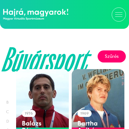
Búvársport
Szűrés
B
C
1976
1969
D
Balázs
Bartha