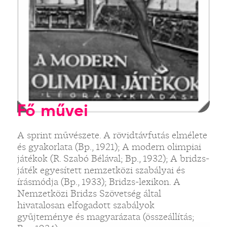
Fő művei
A sprint művészete. A rövidtávfutás elmélete
és gyakorlata (Bp., 1921); A modern olimpiai
játékok (R. Szabó Bélával; Bp., 1932); A bridzs-
játék egyesített nemzetközi szabályai és
írásmódja (Bp., 1933); Bridzs-lexikon. A
Nemzetközi Bridzs Szövetség által
hivatalosan elfogadott szabályok
gyűjteménye és magyarázata (összeállítás;