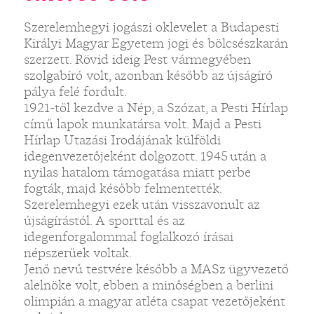
Szerelemhegyi jogászi oklevelet a Budapesti
Királyi Magyar Egyetem jogi és bölcsészkarán
szerzett. Rövid ideig Pest vármegyében
szolgabíró volt, azonban később az újságíró
pálya felé fordult.
1921-től kezdve a Nép, a Szózat, a Pesti Hírlap
című lapok munkatársa volt. Majd a Pesti
Hírlap Utazási Irodájának külföldi
idegenvezetőjeként dolgozott. 1945 után a
nyilas hatalom támogatása miatt perbe
fogták, majd később felmentették.
Szerelemhegyi ezek után visszavonult az
újságírástól. A sporttal és az
idegenforgalommal foglalkozó írásai
népszerűek voltak.
Jenő nevű testvére később a MASz ügyvezető
alelnöke volt, ebben a minőségben a berlini
olimpián a magyar atléta csapat vezetőjeként