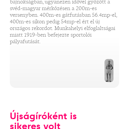
bajnokságban, ugyanezen idővel győzött a
svéd-magyar mérkőzésen a 200m-es
versenyben. 400m-es gátfutásban 56.4mp-el,
400m-es síkon pedig 54mp-el ért el új
országos rekordot. Munkahelyi elfoglaltságai
miatt 1919-ben befejezte sportolói
pályafutását.
Újságíróként is
sikeres volt