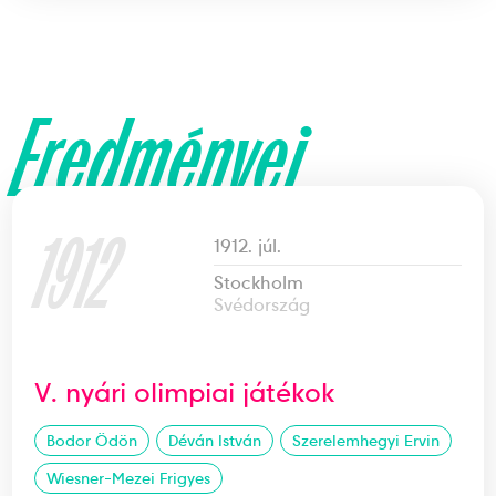
Eredményei
1912
1912. júl.
Stockholm
Svédország
V. nyári olimpiai játékok
Bodor Ödön
Déván István
Szerelemhegyi Ervin
Wiesner-Mezei Frigyes