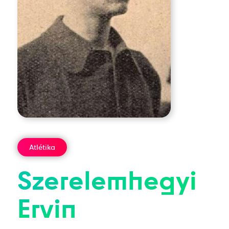
Atlétika
Szerelemhegyi
Ervin