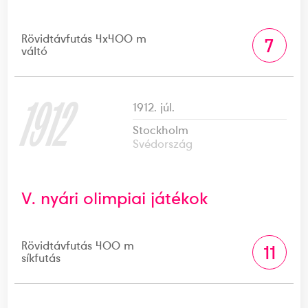
Rövidtávfutás 4x400 m
7
váltó
1912
1912. júl.
Stockholm
Svédország
V. nyári olimpiai játékok
Rövidtávfutás 400 m
11
síkfutás