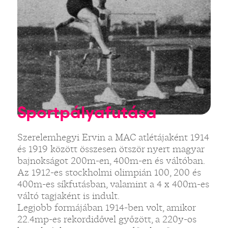
Sportpályafutása
Szerelemhegyi Ervin a MAC atlétájaként 1914
és 1919 között összesen ötször nyert magyar
bajnokságot 200m-en, 400m-en és váltóban.
Az 1912-es stockholmi olimpián 100, 200 és
400m-es síkfutásban, valamint a 4 x 400m-es
váltó tagjaként is indult.
Legjobb formájában 1914-ben volt, amikor
22.4mp-es rekordidővel győzött, a 220y-os