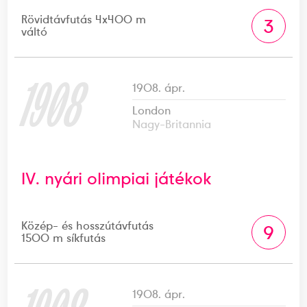
Rövidtávfutás 4x400 m
3
váltó
1908
1908. ápr.
London
Nagy-Britannia
IV. nyári olimpiai játékok
Közép- és hosszútávfutás
9
1500 m síkfutás
1908. ápr.