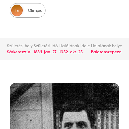
Olimpia
1
Születési hely
Születési idő
Halálának ideje
Halálának helye
Sárkeresztúr
1884. jan. 27.
1952. okt. 25.
Balatonszepezd