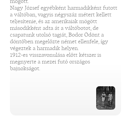
mögött.
Nagy József egyébként harmadikként futott
a váltóban, vagyis négyszáz métert kellett
teljesítenie, és az amerikaiak mögött
másodikként adta át a váltóbotot, de
csapatunk utolsó tagját, Bodor Ödönt a
döntőben megelőzte német ellenfele, így
végeztek a harmadik helyen.
1912-es visszavonulása előtt kétszer is
megnyerte a mezei futó országos
bajnokságot.