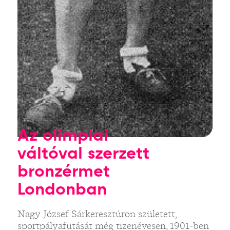
Az olimpiai
váltóval szerzett
bronzérmet
Londonban
Nagy József Sárkeresztúron született,
sportpályafutását még tizenévesen, 1901-ben