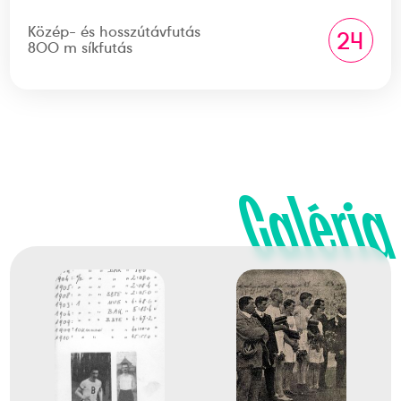
Közép- és hosszútávfutás
24
800 m síkfutás
Galéria