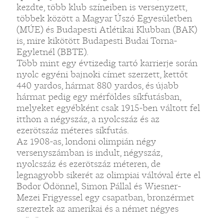
kezdte, több klub színeiben is versenyzett,
többek között a Magyar Úszó Egyesületben
(MÚE) és Budapesti Atlétikai Klubban (BAK)
is, mire kikötött Budapesti Budai Torna-
Egyletnél (BBTE).
Több mint egy évtizedig tartó karrierje során
nyolc egyéni bajnoki címet szerzett, kettőt
440 yardos, hármat 880 yardos, és újabb
hármat pedig egy mérföldes síkfutásban,
melyeket egyébként csak 1915-ben váltott fel
itthon a négyszáz, a nyolcszáz és az
ezerötszáz méteres síkfutás.
Az 1908-as, londoni olimpián négy
versenyszámban is indult, négyszáz,
nyolcszáz és ezerötszáz méteren, de
legnagyobb sikerét az olimpiai váltóval érte el
Bodor Ödönnel, Simon Pállal és Wiesner-
Mezei Frigyessel egy csapatban, bronzérmet
szereztek az amerikai és a német négyes