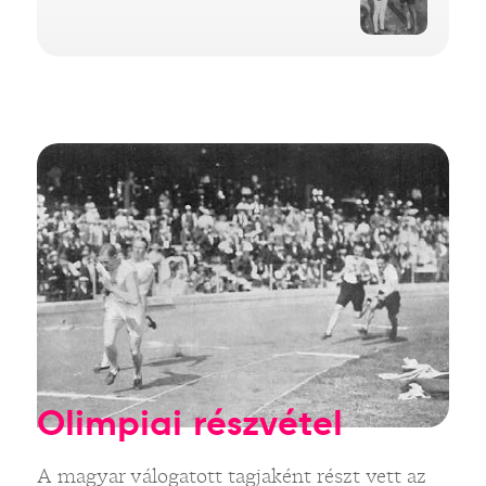
Olimpiai részvétel
A magyar válogatott tagjaként részt vett az