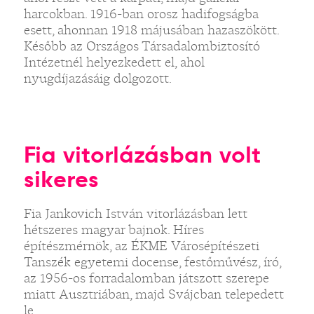
harcokban. 1916-ban orosz hadifogságba
esett, ahonnan 1918 májusában hazaszökött.
Később az Országos Társadalombiztosító
Intézetnél helyezkedett el, ahol
nyugdíjazásáig dolgozott.
Fia vitorlázásban volt
sikeres
Fia Jankovich István vitorlázásban lett
hétszeres magyar bajnok. Híres
építészmérnök, az ÉKME Városépítészeti
Tanszék egyetemi docense, festőművész, író,
az 1956-os forradalomban játszott szerepe
miatt Ausztriában, majd Svájcban telepedett
le.