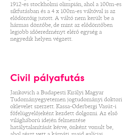
1912-es stockholmi olimpián, ahol a 100m-es
síkfutásban és a 4 x 100m-es váltóval is az
elődöntőig jutott. A váltó nem került be a
hármas döntőbe, de mint az elődöntőben
legjobb időeredményt elérő egység a
negyedik helyen végzett.
Civil pályafutás
Jankovich a Budapesti Királyi Magyar
Tudományegyetemen jogtudományi doktori
oklevelet szerzett. Kassa-Oderbergi Vasút-i
főfelügyelőjeként kezdett dolgozni. Az első
világháború idején felmentése
hatálytalanítását kérve, önként vonult be,
ahol részt vett a kárpáti, majd galíciai