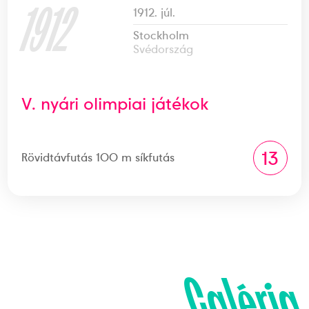
1912
1912. júl.
Stockholm
Svédország
V. nyári olimpiai játékok
13
Rövidtávfutás 100 m síkfutás
Galéria