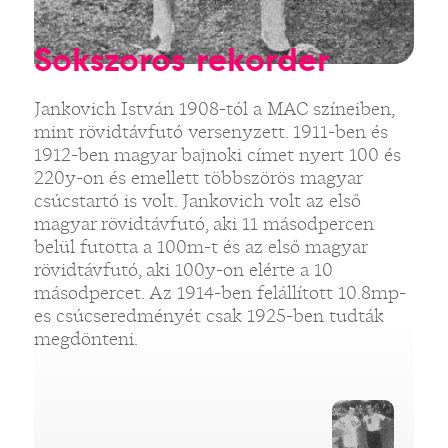
Sokszoros rekorder
Jankovich István 1908-tól a MAC színeiben,
mint rövidtávfutó versenyzett. 1911-ben és
1912-ben magyar bajnoki címet nyert 100 és
220y-on és emellett többszörös magyar
csúcstartó is volt. Jankovich volt az első
magyar rövidtávfutó, aki 11 másodpercen
belül futotta a 100m-t és az első magyar
rövidtávfutó, aki 100y-on elérte a 10
másodpercet. Az 1914-ben felállított 10.8mp-
es csúcseredményét csak 1925-ben tudták
megdönteni.