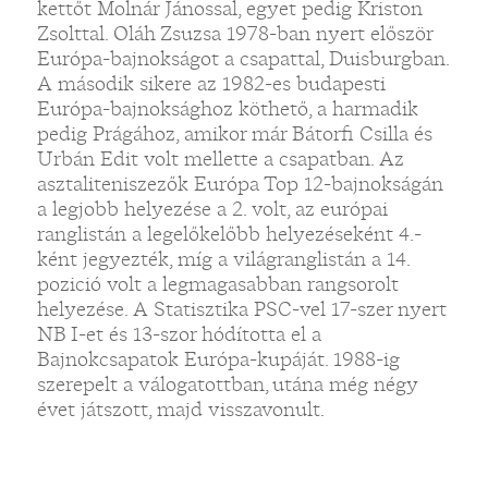
kettőt Molnár Jánossal, egyet pedig Kriston
Zsolttal. Oláh Zsuzsa 1978-ban nyert először
Európa-bajnokságot a csapattal, Duisburgban.
A második sikere az 1982-es budapesti
Európa-bajnoksághoz köthető, a harmadik
pedig Prágához, amikor már Bátorfi Csilla és
Urbán Edit volt mellette a csapatban. Az
asztaliteniszezők Európa Top 12-bajnokságán
a legjobb helyezése a 2. volt, az európai
ranglistán a legelőkelőbb helyezéseként 4.-
ként jegyezték, míg a világranglistán a 14.
pozició volt a legmagasabban rangsorolt
helyezése. A Statisztika PSC-vel 17-szer nyert
NB I-et és 13-szor hódította el a
Bajnokcsapatok Európa-kupáját. 1988-ig
szerepelt a válogatottban, utána még négy
évet játszott, majd visszavonult.