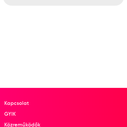
Asztalitenisz Európa-
bajnokság
Bátorfi Csilla
Urbán Edit
Fazekas Györgyi
Oláh Zsuzsanna
1
Csapat
1980
1980. ápr.
Kapcsolat
Bern
GYIK
Svájc
Közreműködők