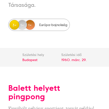
Társasága.
Európa-bajnokság
3
1
1
Születési hely
Születési idő
Budapest
1960. márc. 29.
Balett helyett
pingpong
Kipróbált néhány sportágat: tornát például,