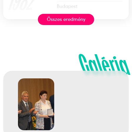
1982
Budapest
Összes eredmény
Asztalitenisz Európa-
bajnokság
Galéria
Urbán Edit
Oláh Zsuzsanna
Szabó Gabriella
Kisházi Beatrix
1
Csapat
1986
1986. ápr.
Prága
Csehország