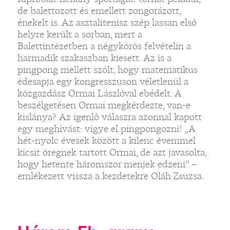
de balettozott és emellett zongorázott,
énekelt is. Az asztalitenisz szép lassan első
helyre került a sorban, mert a
Balettintézetben a négykörös felvételin a
harmadik szakaszban kiesett. Az is a
pingpong mellett szólt, hogy matematikus
édesapja egy kongresszuson véletlenül a
közgazdász Ormai Lászlóval ebédelt. A
beszélgetésen Ormai megkérdezte, van-e
kislánya? Az igenlő válaszra azonnal kapott
egy meghívást: vigye el pingpongozni! „A
hét-nyolc évesek között a kilenc évemmel
kicsit öregnek tartott Ormai, de azt javasolta,
hogy hetente háromszor menjek edzeni” –
emlékezett vissza a kezdetekre Oláh Zsuzsa.