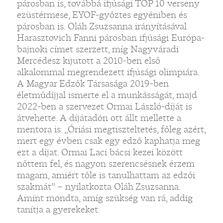
párosban is, továbbá ifjúsági TOP 10 verseny
ezüstérmese, EYOF-győztes egyéniben és
párosban is. Oláh Zsuzsanna irányításával
Harasztovich Fanni párosban ifjúsági Európa-
bajnoki címet szerzett, míg Nagyváradi
Mercédesz kijutott a 2010-ben első
alkalommal megrendezett ifjúsági olimpiára.
A Magyar Edzők Társasága 2019-ben
életműdíjjal ismerte el a munkásságát, majd
2022-ben a szervezet Ormai László-díját is
átvehette. A díjátadón ott állt mellette a
mentora is. „Óriási megtiszteltetés, főleg azért,
mert egy évben csak egy edző kaphatja meg
ezt a díjat. Ormai Laci bácsi kezei között
nőttem fel, és nagyon szerencsésnek érzem
magam, amiért tőle is tanulhattam az edzői
szakmát” – nyilatkozta Oláh Zsuzsanna.
Amint mondta, amíg szükség van rá, addig
tanítja a gyerekeket.