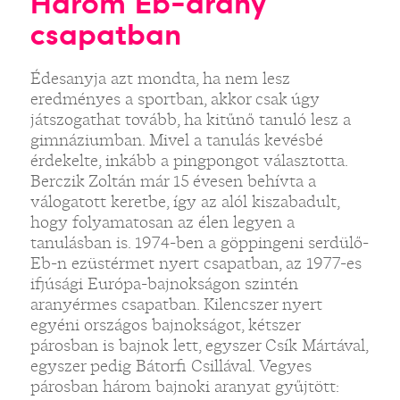
Három Eb-arany
csapatban
Édesanyja azt mondta, ha nem lesz
eredményes a sportban, akkor csak úgy
játszogathat tovább, ha kitűnő tanuló lesz a
gimnáziumban. Mivel a tanulás kevésbé
érdekelte, inkább a pingpongot választotta.
Berczik Zoltán már 15 évesen behívta a
válogatott keretbe, így az alól kiszabadult,
hogy folyamatosan az élen legyen a
tanulásban is. 1974-ben a göppingeni serdülő-
Eb-n ezüstérmet nyert csapatban, az 1977-es
ifjúsági Európa-bajnokságon szintén
aranyérmes csapatban. Kilencszer nyert
egyéni országos bajnokságot, kétszer
párosban is bajnok lett, egyszer Csík Mártával,
egyszer pedig Bátorfi Csillával. Vegyes
párosban három bajnoki aranyat gyűjtött: