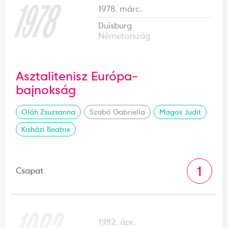
1978
1978. márc.
Duisburg
Németország
Asztalitenisz Európa-
bajnokság
Oláh Zsuzsanna
Szabó Gabriella
Magos Judit
Kisházi Beatrix
1
Csapat
1982. ápr.