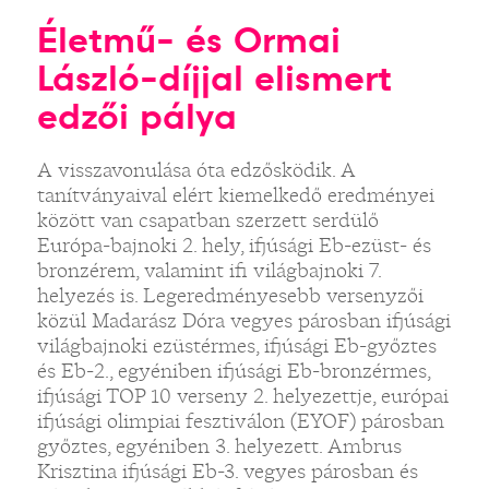
Életmű- és Ormai
László-díjjal elismert
edzői pálya
A visszavonulása óta edzősködik. A
tanítványaival elért kiemelkedő eredményei
között van csapatban szerzett serdülő
Európa-bajnoki 2. hely, ifjúsági Eb-ezüst- és
bronzérem, valamint ifi világbajnoki 7.
helyezés is. Legeredményesebb versenyzői
közül Madarász Dóra vegyes párosban ifjúsági
világbajnoki ezüstérmes, ifjúsági Eb-győztes
és Eb-2., egyéniben ifjúsági Eb-bronzérmes,
ifjúsági TOP 10 verseny 2. helyezettje, európai
ifjúsági olimpiai fesztiválon (EYOF) párosban
győztes, egyéniben 3. helyezett. Ambrus
Krisztina ifjúsági Eb-3. vegyes párosban és