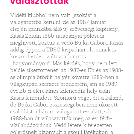
választották
Vidéki klubból nem volt „szokás” a
válogatottba kerülni, de az 1987. január
elsején munkába álló új szövetségi kapitány,
Kásás Zoltán több tatabányai pólóst is
meghívott, köztük a védő Bujka Gábort. Kásás
addig éppen a TBSC kispadján ült, ennek is
köszönhetően változtathatott a
„hagyományon”. Más kérdés, hogy nem lett
belőle sikertörténet: az 1987-es Eb és az 1988-
as olimpia ötödik helyét követte 1989-ben a
világkupán szerzett bronzérem, ám az 1989.
évi Eb-n elért kínos kilencedik hely után
Kásás lemondott. Szomorú véget ért a kaland,
de Bujka Gábor összességében nem okozott
csalódást a három válogatott év alatt, sőt
1988-ban őt választották meg az év férfi-
vízilabdázójának. Védő létére kifejezetten
gólerősnek bizonyult a szöuli játékokon, a