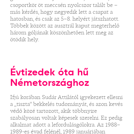
csoportkör öt meccsén nyolcszor talált be –
más kérdés, hogy negyedik lett a csapat a
hatosban, és csak az 5–8. helyért játszhatott.
Többek között az ausztrál kaput megterhelő
három góljának köszönhetően lett meg az
ötödik hely.
Évtizedek óta hű
Németországhoz
Ifjú korában Sudár Attilától igyekezett ellesni
a „tiszta” bekkelés tudományát, és azon kevés
védő közé tartozott, akik többnyire
szabályosan voltak képesek szerelni. Ez pedig
alkalmat adott a lefordulásgólokra. Az 1988–
1989-es évad felénél, 1989 januárjában