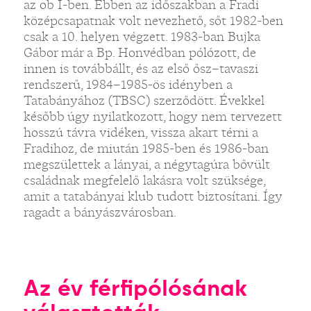
az ob I-ben. Ebben az időszakban a Fradi
középcsapatnak volt nevezhető, sőt 1982-ben
csak a 10. helyen végzett. 1983-ban Bujka
Gábor már a Bp. Honvédban pólózott, de
innen is továbbállt, és az első ősz–tavaszi
rendszerű, 1984–1985-ös idényben a
Tatabányához (TBSC) szerződött. Évekkel
később úgy nyilatkozott, hogy nem tervezett
hosszú távra vidéken, vissza akart térni a
Fradihoz, de miután 1985-ben és 1986-ban
megszülettek a lányai, a négytagúra bővült
családnak megfelelő lakásra volt szüksége,
amit a tatabányai klub tudott biztosítani. Így
ragadt a bányászvárosban.
Az év férfipólósának