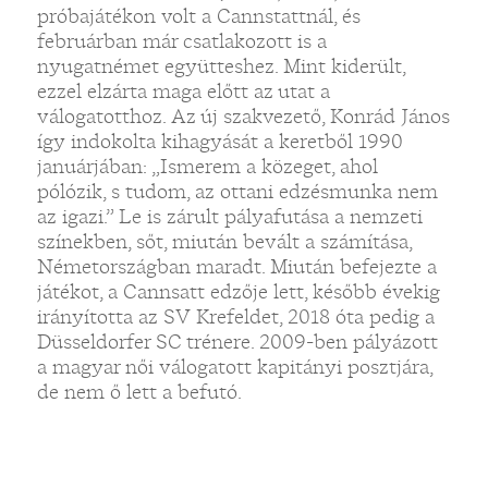
próbajátékon volt a Cannstattnál, és
februárban már csatlakozott is a
nyugatnémet együtteshez. Mint kiderült,
ezzel elzárta maga előtt az utat a
válogatotthoz. Az új szakvezető, Konrád János
így indokolta kihagyását a keretből 1990
januárjában: „Ismerem a közeget, ahol
pólózik, s tudom, az ottani edzésmunka nem
az igazi.” Le is zárult pályafutása a nemzeti
színekben, sőt, miután bevált a számítása,
Németországban maradt. Miután befejezte a
játékot, a Cannsatt edzője lett, később évekig
irányította az SV Krefeldet, 2018 óta pedig a
Düsseldorfer SC trénere. 2009-ben pályázott
a magyar női válogatott kapitányi posztjára,
de nem ő lett a befutó.