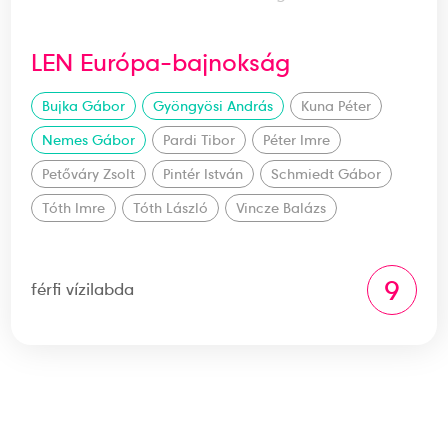
LEN Európa-bajnokság
Bujka Gábor
Gyöngyösi András
Kuna Péter
Nemes Gábor
Pardi Tibor
Péter Imre
Petőváry Zsolt
Pintér István
Schmiedt Gábor
Tóth Imre
Tóth László
Vincze Balázs
9
férfi vízilabda