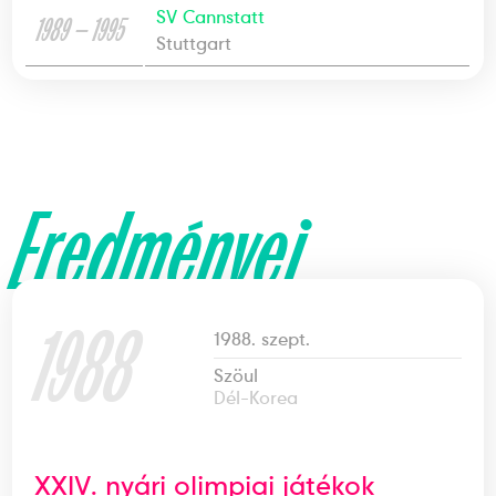
SV Cannstatt
1989 — 1995
Stuttgart
Eredményei
1988
1988. szept.
Szöul
Dél-Korea
XXIV. nyári olimpiai játékok