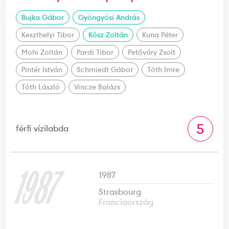
Bujka Gábor
Gyöngyösi András
Keszthelyi Tibor
Kósz Zoltán
Kuna Péter
Mohi Zoltán
Pardi Tibor
Petőváry Zsolt
Pintér István
Schmiedt Gábor
Tóth Imre
Tóth László
Vincze Balázs
5
férfi vízilabda
1987
1987
Strasbourg
Franciaország