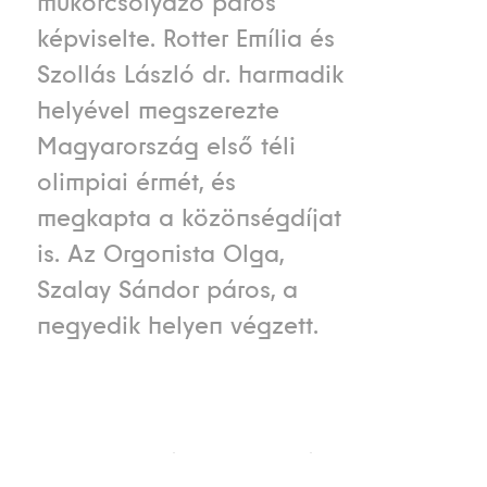
műkorcsolyázó páros
képviselte. Rotter Emília és
Szollás László dr. harmadik
helyével megszerezte
Magyarország első téli
olimpiai érmét, és
megkapta a közönségdíjat
is. Az Orgonista Olga,
Szalay Sándor páros, a
negyedik helyen végzett.
Verseny típusa
Verseny neve
A rendező
ország