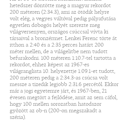
hetedszer döntötte meg a magyar rekordot
200 méteren (2:34.3), ami az ötödik helyre
volt elég, a vegyes váltóval pedig pályafutása
egyetlen dobogós helyét szerezte meg
világversenyen, országos csúccsal vívta ki
társaival a bronzérmet. Lenkei Ferenc törte át
itthon a 2:40 és a 2:35 perces határt 200
méter mellen, de a világelitbe nem tudott
befurakodni. 100 méteren 1:10.7-tel tartotta a
rekordot, ehhez képest az 1967-es
világranglista 10. helyezettje 1:09.1-et tudott,
200 méteren pedig a 2:34.3-as csúcsa volt
messze a tizedik legjobb 2:31.6 percétől. Ekkor
már a jogi egyetemre járt, és 1967-ben, 21
évesen megtört a fejlődése, amit az sem cáfol,
hogy 100 mellen sorozatban hatodszor
győzött az ob-n (200-on megszakadt a
széria).