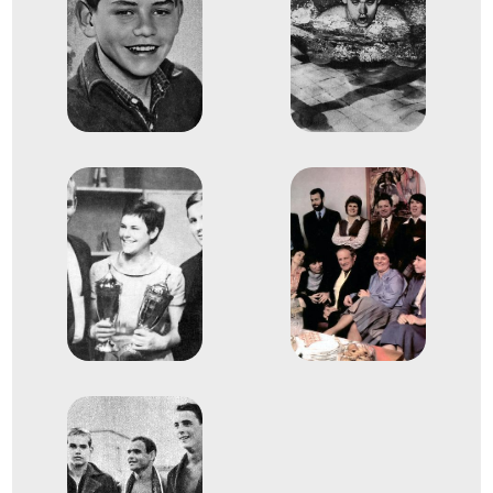
14
Medencés 200m mell
1962
1962. aug.
Lipcse
Német Demokratikus
Köztársaság
10. LEN Európa-bajnokság
Dr. Csikány József
Dobai Gyula
Dr. Gulrich József
Dr. Lenkei Ferenc
Medencés 4x100m
5
vegyesváltó