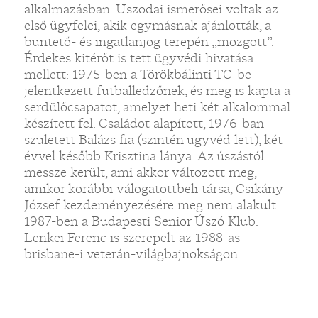
alkalmazásban. Uszodai ismerősei voltak az
első ügyfelei, akik egymásnak ajánlották, a
büntető- és ingatlanjog terepén „mozgott”.
Érdekes kitérőt is tett ügyvédi hivatása
mellett: 1975-ben a Törökbálinti TC-be
jelentkezett futballedzőnek, és meg is kapta a
serdülőcsapatot, amelyet heti két alkalommal
készített fel. Családot alapított, 1976-ban
született Balázs fia (szintén ügyvéd lett), két
évvel később Krisztina lánya. Az úszástól
messze került, ami akkor változott meg,
amikor korábbi válogatottbeli társa, Csikány
József kezdeményezésére meg nem alakult
1987-ben a Budapesti Senior Úszó Klub.
Lenkei Ferenc is szerepelt az 1988-as
brisbane-i veterán-világbajnokságon.