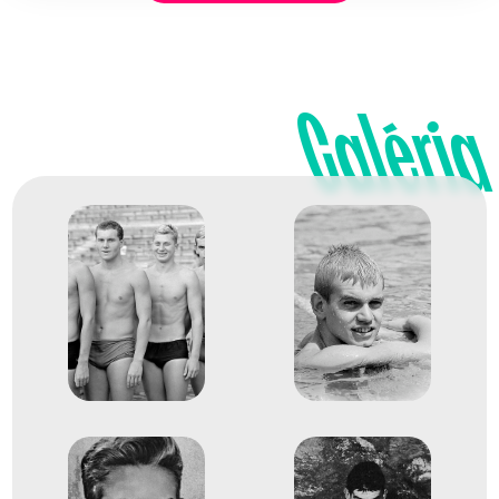
11. LEN Európa-bajnokság
Dr. Csikány József
Gulyás Ákos
Dr. Lenkei Ferenc
Szentirmay István
Galéria
Medencés 4x100m
3
vegyesváltó
1964
1964. okt.
Tokió
Japán
XVIII. nyári olimpiai játékok