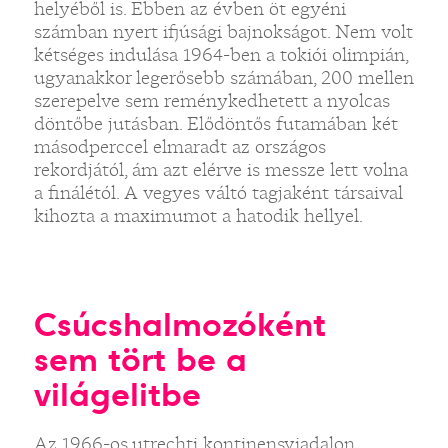
helyéből is. Ebben az évben öt egyéni
számban nyert ifjúsági bajnokságot. Nem volt
kétséges indulása 1964-ben a tokiói olimpián,
ugyanakkor legerősebb számában, 200 mellen
szerepelve sem reménykedhetett a nyolcas
döntőbe jutásban. Elődöntős futamában két
másodperccel elmaradt az országos
rekordjától, ám azt elérve is messze lett volna
a finálétól. A vegyes váltó tagjaként társaival
kihozta a maximumot a hatodik hellyel.
Csúcshalmozóként
sem tört be a
világelitbe
Az 1966-os utrechti kontinensviadalon