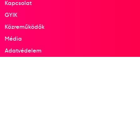
Kapcsolat
10. LEN Európa-bajnokság
GYIK
Közreműködők
7
Medencés 200m mell
Média
Adatvédelem
Facebook
Instagram