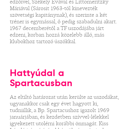
edzőivel, Székely Évával és Littomeritzky
Máriával (Sárosit 1963-tól kinevezték
szövetségi kapitánynak), és szerinte a két
tréner is egymással, ő pedig szabadulni akart.
1967 decemberétől a TF uszodájába járt
edzeni, korban hozzá közelebb álló, más
klubokhoz tartozó úszókkal.
Hattyúdal a
Spartacusban
Az eltiltó határozat után kerülte az uszodákat,
ugyanakkor csak egy évet hagyott ki,
tudniillik, a Bp. Spartacushoz igazolt 1969
januárjában, és kezdetben szívvel-lélekkel
igyekezett utolérni korábbi önmagát. Kiss