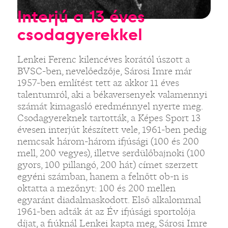
Interjú a 13 éves
csodagyerekkel
Lenkei Ferenc kilencéves korától úszott a
BVSC-ben, nevelőedzője, Sárosi Imre már
1957-ben említést tett az akkor 11 éves
talentumról, aki a békaversenyek valamennyi
számát kimagasló eredménnyel nyerte meg.
Csodagyereknek tartották, a Képes Sport 13
évesen interjút készített vele, 1961-ben pedig
nemcsak három-három ifjúsági (100 és 200
mell, 200 vegyes), illetve serdülőbajnoki (100
gyors, 100 pillangó, 200 hát) címet szerzett
egyéni számban, hanem a felnőtt ob-n is
oktatta a mezőnyt: 100 és 200 mellen
egyaránt diadalmaskodott. Első alkalommal
1961-ben adták át az Év ifjúsági sportolója
díjat, a fiúknál Lenkei kapta meg, Sárosi Imre