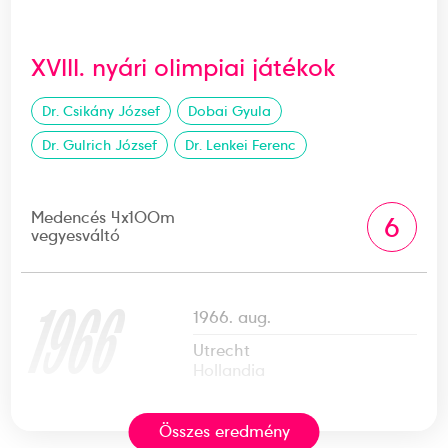
XVIII. nyári olimpiai játékok
Dr. Csikány József
Dobai Gyula
Dr. Gulrich József
Dr. Lenkei Ferenc
Medencés 4x100m
6
vegyesváltó
1966
1966. aug.
Utrecht
Hollandia
Összes eredmény