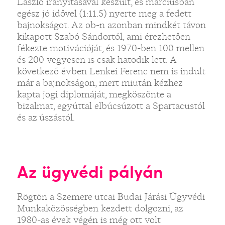
László irányításával készült, és márciusban
egész jó idővel (1:11.5) nyerte meg a fedett
bajnokságot. Az ob-n azonban mindkét távon
kikapott Szabó Sándortól, ami érezhetően
fékezte motivációját, és 1970-ben 100 mellen
és 200 vegyesen is csak hatodik lett. A
következő évben Lenkei Ferenc nem is indult
már a bajnokságon, mert miután kézhez
kapta jogi diplomáját, megköszönte a
bizalmat, egyúttal elbúcsúzott a Spartacustól
és az úszástól.
Az ügyvédi pályán
Rögtön a Szemere utcai Budai Járási Ügyvédi
Munkaközösségben kezdett dolgozni, az
1980-as évek végén is még ott volt