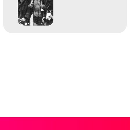
1966
1966. aug.
Utrecht
Hollandia
11. LEN Európa-bajnokság
5
Medencés 200m mell
1962
1962. aug.
Lipcse
Német Demokratikus
Köztársaság