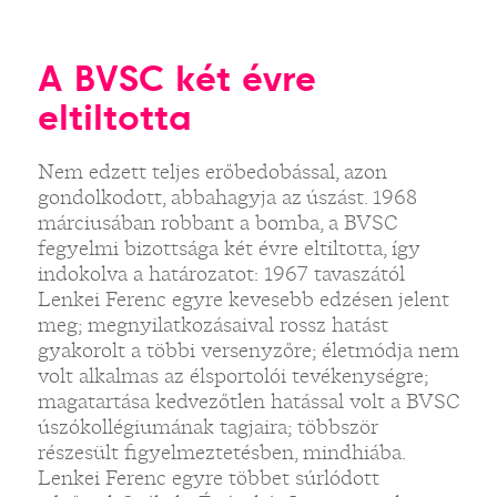
A BVSC két évre
eltiltotta
Nem edzett teljes erőbedobással, azon
gondolkodott, abbahagyja az úszást. 1968
márciusában robbant a bomba, a BVSC
fegyelmi bizottsága két évre eltiltotta, így
indokolva a határozatot: 1967 tavaszától
Lenkei Ferenc egyre kevesebb edzésen jelent
meg; megnyilatkozásaival rossz hatást
gyakorolt a többi versenyzőre; életmódja nem
volt alkalmas az élsportolói tevékenységre;
magatartása kedvezőtlen hatással volt a BVSC
úszókollégiumának tagjaira; többször
részesült figyelmeztetésben, mindhiába.
Lenkei Ferenc egyre többet súrlódott