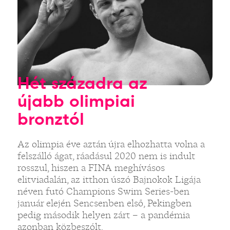
Hét századra az
újabb olimpiai
bronztól
Az olimpia éve aztán újra elhozhatta volna a
felszálló ágat, ráadásul 2020 nem is indult
rosszul, hiszen a FINA meghívásos
elitviadalán, az itthon úszó Bajnokok Ligája
néven futó Champions Swim Series-ben
január elején Sencsenben első, Pekingben
pedig második helyen zárt – a pandémia
azonban közbeszólt.