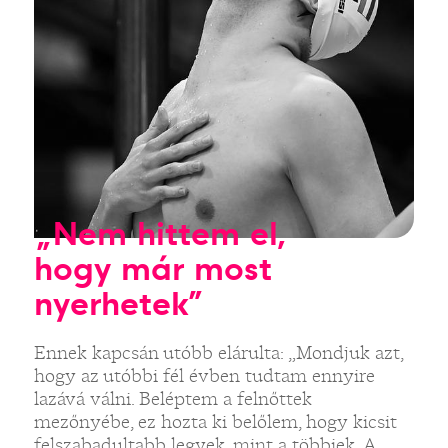
„Nem hittem el,
hogy már most
nyerhetek”
Ennek kapcsán utóbb elárulta: „Mondjuk azt,
hogy az utóbbi fél évben tudtam ennyire
lazává válni. Beléptem a felnőttek
mezőnyébe, ez hozta ki belőlem, hogy kicsit
felszabadultabb legyek, mint a többiek. A