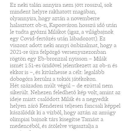
Ez neki talán annyira nem jött rosszul, sok
mindent helyre rakhatott magában,
olyannyira, hogy aztán a novemberre
halasztott ob-n, Kaposváron hosszú idő után
le tudta győzni Milákot (igaz, a világbajnok
egy Covid-fertőzés után lábadozott). Ez
viszont adott neki annyi önbizalmat, hogy a
2021-re újra felpörgő versenyszezonban
rögtön egy Eb-bronzzal nyisson – Milák
ismét 1:51-es űridővel jelentkezett az ob-n és
ekkor is –, és kitűzhesse a célt: legalább
dobogóra kerülni a tokiói játékokon.
Hét századon múlt végül – de ezúttal nem
sikerült. Nehezen feledhető kép volt, amint az
ideje miatt csalódott Milák és a negyedik
helyen záró Kenderesi teljesen fancsali képpel
kászálódik ki a vízből, hogy aztán az amúgy
olimpiai bajnok társ kisegítse Tamást a
medencéből, és átölelve vigasztalja a