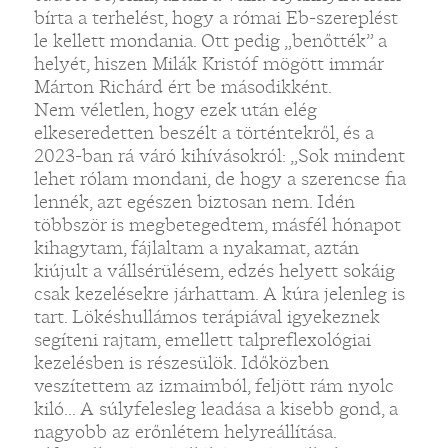
bírta a terhelést, hogy a római Eb-szereplést
le kellett mondania. Ott pedig „benőtték” a
helyét, hiszen Milák Kristóf mögött immár
Márton Richárd ért be másodikként.
Nem véletlen, hogy ezek után elég
elkeseredetten beszélt a történtekről, és a
2023-ban rá váró kihívásokról: „Sok mindent
lehet rólam mondani, de hogy a szerencse fia
lennék, azt egészen biztosan nem. Idén
többször is megbetegedtem, másfél hónapot
kihagytam, fájlaltam a nyakamat, aztán
kiújult a vállsérülésem, edzés helyett sokáig
csak kezelésekre járhattam. A kúra jelenleg is
tart. Lökéshullámos terápiával igyekeznek
segíteni rajtam, emellett talpreflexológiai
kezelésben is részesülök. Időközben
veszítettem az izmaimból, feljött rám nyolc
kiló... A súlyfelesleg leadása a kisebb gond, a
nagyobb az erőnlétem helyreállítása.