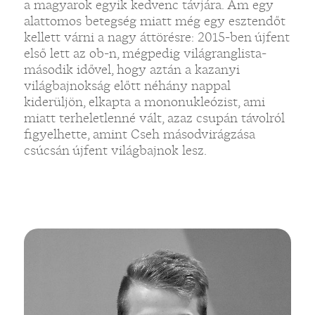
a magyarok egyik kedvenc távjára. Ám egy
alattomos betegség miatt még egy esztendőt
kellett várni a nagy áttörésre: 2015-ben újfent
első lett az ob-n, mégpedig világranglista-
második idővel, hogy aztán a kazanyi
világbajnokság előtt néhány nappal
kiderüljön, elkapta a mononukleózist, ami
miatt terheletlenné vált, azaz csupán távolról
figyelhette, amint Cseh másodvirágzása
csúcsán újfent világbajnok lesz.