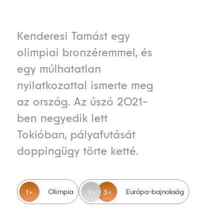
Kenderesi Tamást egy
olimpiai bronzéremmel, és
egy múlhatatlan
nyilatkozattal ismerte meg
az ország. Az úszó 2021-
ben negyedik lett
Tokióban, pályafutását
doppingügy törte ketté.
Olimpia
Európa-bajnokság
1
1
3