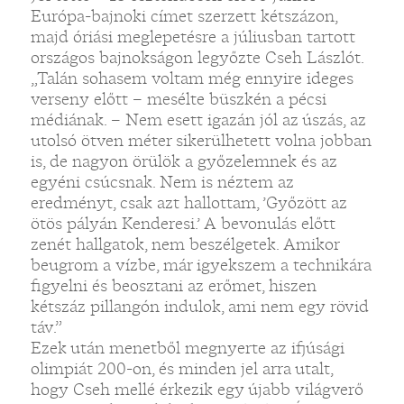
Európa-bajnoki címet szerzett kétszázon,
majd óriási meglepetésre a júliusban tartott
országos bajnokságon legyőzte Cseh Lászlót.
„Talán sohasem voltam még ennyire ideges
verseny előtt – mesélte büszkén a pécsi
médiának. – Nem esett igazán jól az úszás, az
utolsó ötven méter sikerülhetett volna jobban
is, de nagyon örülök a győzelemnek és az
egyéni csúcsnak. Nem is néztem az
eredményt, csak azt hallottam, ’Győzött az
ötös pályán Kenderesi.’ A bevonulás előtt
zenét hallgatok, nem beszélgetek. Amikor
beugrom a vízbe, már igyekszem a technikára
figyelni és beosztani az erőmet, hiszen
kétszáz pillangón indulok, ami nem egy rövid
táv.”
Ezek után menetből megnyerte az ifjúsági
olimpiát 200-on, és minden jel arra utalt,
hogy Cseh mellé érkezik egy újabb világverő