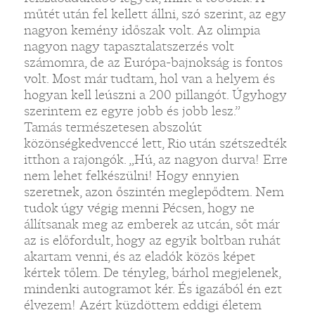
műtét után fel kellett állni, szó szerint, az egy
nagyon kemény időszak volt. Az olimpia
nagyon nagy tapasztalatszerzés volt
számomra, de az Európa-bajnokság is fontos
volt. Most már tudtam, hol van a helyem és
hogyan kell leúszni a 200 pillangót. Úgyhogy
szerintem ez egyre jobb és jobb lesz.”
Tamás természetesen abszolút
közönségkedvenccé lett, Rio után szétszedték
itthon a rajongók. „Hú, az nagyon durva! Erre
nem lehet felkészülni! Hogy ennyien
szeretnek, azon őszintén meglepődtem. Nem
tudok úgy végig menni Pécsen, hogy ne
állítsanak meg az emberek az utcán, sőt már
az is előfordult, hogy az egyik boltban ruhát
akartam venni, és az eladók közös képet
kértek tőlem. De tényleg, bárhol megjelenek,
mindenki autogramot kér. És igazából én ezt
élvezem! Azért küzdöttem eddigi életem