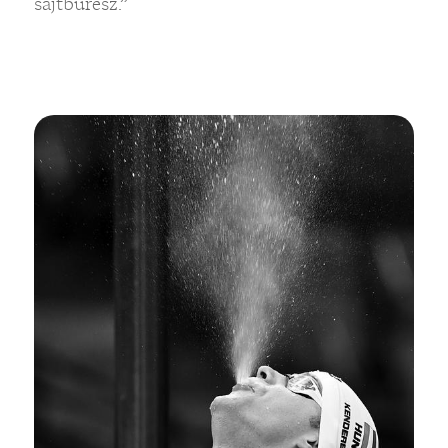
sajtburesz.”