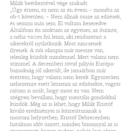
Milák beérkeztével vége szakadt.
„Úgy érzem, ez nem az én évem – mondta az
ob-t követően. – Nem állnak össze az edzések,
és semmi más sem. El voltam keseredve.
Általában én szoktam az egyenes, az őszinte,
a néha vicces fiú lenni, aki rendszerint a
sikerekről nyilatkozik. Most nincsenek
ilyenek. A riói olimpia már messze van,
jelenleg küzdök mindennel. Mert valami nem
stimmel. A decemberi rövid pályás Európa-
bajnokság jól sikerült, de januárban már
éreztem, hogy valami nem kerek. Egyszerűen
nehezemre esett lemenni az edzésekre, vagyis
rajtam is múlt, hogy most ez van. Nem
szégyen bevallani, hogy mentális gondokkal
küzdök. Még az is lehet, hogy Milák Kristóf
kiváló eredményei is közrejátszanak a
mostani helyzetben. Kristóf Debrecenben
hatalmas időt úszott, minden bizonnyal az is
visszavetett, hiszen tudom, nehéz lesz olyan