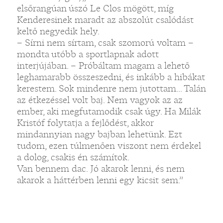
elsőrangúan úszó Le Clos mögött, míg
Kenderesinek maradt az abszolút csalódást
keltő negyedik hely.
– Sírni nem sírtam, csak szomorú voltam –
mondta utóbb a sportlapnak adott
interjújában. – Próbáltam magam a lehető
leghamarabb összeszedni, és inkább a hibákat
kerestem. Sok mindenre nem jutottam... Talán
az étkezéssel volt baj. Nem vagyok az az
ember, aki megfutamodik csak úgy. Ha Milák
Kristóf folytatja a fejlődést, akkor
mindannyian nagy bajban lehetünk. Ezt
tudom, ezen túlmenően viszont nem érdekel
a dolog, csakis én számítok.
Van bennem dac. Jó akarok lenni, és nem
akarok a háttérben lenni egy kicsit sem.”