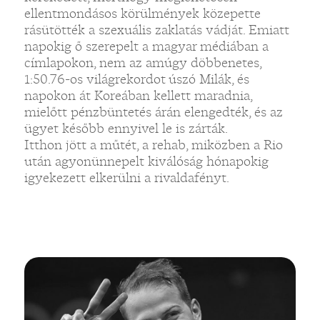
ellentmondásos körülmények közepette
rásütötték a szexuális zaklatás vádját. Emiatt
napokig ő szerepelt a magyar médiában a
címlapokon, nem az amúgy döbbenetes,
1:50.76-os világrekordot úszó Milák, és
napokon át Koreában kellett maradnia,
mielőtt pénzbüntetés árán elengedték, és az
ügyet később ennyivel le is zárták.
Itthon jött a műtét, a rehab, miközben a Rio
után agyonünnepelt kiválóság hónapokig
igyekezett elkerülni a rivaldafényt.