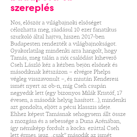
szereplés
Nos, először a világbajnoki elsőséget
célozhatta meg, ráadásul 10 ezer fanatikus
szurkoló által hajtva, hiszen 2017-ben
Budapesten rendezték a világbajnokságot.
Gyakorlatilag mindenki arra hangolt, hogy
Tamás, meg talán a riói csalódást kiheverő
Cseh László kéz a kézben bejön elsőnek és
másodiknak kétszázon – elvégre Phelps
végleg visszavonult –, és miután Kenderesi
ismét nyert az ob-n, míg Cseh csupán
negyedik lett (egy bizonyos Milák Kristóf, 17
évesen, a második helyig hasított...), mindenki
azt gondolta, eljött a pécsi klasszis ideje.
Ehhez képest Tamásnak sehogysem állt össze
a mozgása és a sebessége a Duna Arénában,
így némiképp fordult a kocka: ezúttal Cseh
lett érmes, igaz, „csak” második az ismét