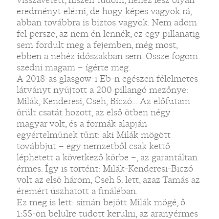
eredményt elérni, de hogy képes vagyok rá,
abban továbbra is biztos vagyok. Nem adom
fel persze, az nem én lennék, ez egy pillanatig
sem fordult meg a fejemben, még most,
ebben a nehéz időszakban sem. Össze fogom
szedni magam – ígérte meg.
A 2018-as glasgow-i Eb-n egészen félelmetes
látványt nyújtott a 200 pillangó mezőnye:
Milák, Kenderesi, Cseh, Biczó... Az előfutam
őrült csatát hozott, az első ötben négy
magyar volt, és a formák alapján
egyértelműnek tűnt: aki Milák mögött
továbbjut – egy nemzetből csak kettő
léphetett a következő körbe –, az garantáltan
érmes. Így is történt: Milák-Kenderesi-Biczó
volt az első három, Cseh 5. lett, azaz Tamás az
éremért úszhatott a fináléban.
Ez meg is lett: simán bejött Milák mögé, ő
1:55-ön belülre tudott kerülni, az aranyérmes