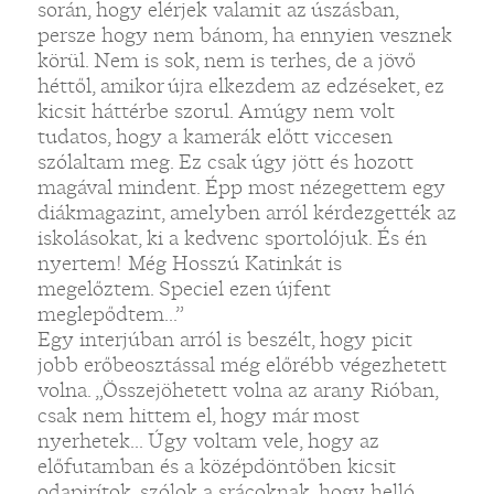
során, hogy elérjek valamit az úszásban,
persze hogy nem bánom, ha ennyien vesznek
körül. Nem is sok, nem is terhes, de a jövő
héttől, amikor újra elkezdem az edzéseket, ez
kicsit háttérbe szorul. Amúgy nem volt
tudatos, hogy a kamerák előtt viccesen
szólaltam meg. Ez csak úgy jött és hozott
magával mindent. Épp most nézegettem egy
diákmagazint, amelyben arról kérdezgették az
iskolásokat, ki a kedvenc sportolójuk. És én
nyertem! Még Hosszú Katinkát is
megelőztem. Speciel ezen újfent
meglepődtem...”
Egy interjúban arról is beszélt, hogy picit
jobb erőbeosztással még előrébb végezhetett
volna. „Összejöhetett volna az arany Rióban,
csak nem hittem el, hogy már most
nyerhetek... Úgy voltam vele, hogy az
előfutamban és a középdöntőben kicsit
odapirítok, szólok a srácoknak, hogy helló,