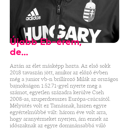
Újabb Eb-érem,
de...
Aztán az élet másképp hozta. Az első sokk
2018 tavaszán jött, amikor az előző évben
még a junior vb-n brillírozó Milák az országos
bajnokságon 1:52.71-gyel nyerte meg a
számot, egyetlen századra kerülve Cseh
2008-as, szuperdresszes Európa-csúcsától.
Mélyütés volt ez Tamásnak, hiszen egyre
egyértelműbbé vált: három éve volt arra,
hogy aranyérmeket nyerjen, ám ennek az
időszaknak az egyre dominánsabbá váló