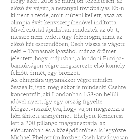
Hogy azért 2016 se induljon tökéletesen, az
előző év végén, a netanyai rövidpályás Eb-n
kiment a térde, amit műteni kellett, azaz az
olimpia évét kényszerpihenővel indította.
Mivel ezúttal áprilisban rendezték az ob-t,
messze nem tudott úgy felpörögni, mint az
előző két esztendőben, Cseh vissza is vágott
neki – Tamásnak igazából már az örömet
jelentett, hogy májusban, a londoni Európa-
bajnokságon végre megszerezte első komoly
felnőtt érmét, egy bronzot.
Az olimpiára ugyanakkor végre minden
összeállt, igaz, még ekkor is mindenki Csehre
koncentrált, aki Londonban 1:53-on belüli
idővel nyert, így egy ország figyelte
lélegzetvisszafojtva, hogy vajon megszerzi a
hőn áhított aranyérmet. Ehelyett Kenderesi
lett a 200 pillangó magyar sztárja: az
előfutamban és a középdöntőben is legyőzte
Michael Phelpst (miközben Cseh látványosan