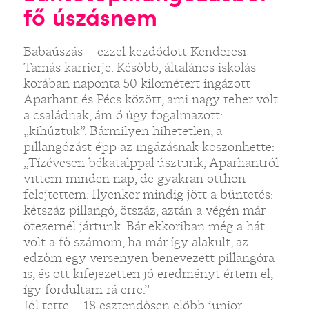
fő úszásnem
Babaúszás – ezzel kezdődött Kenderesi
Tamás karrierje. Később, általános iskolás
korában naponta 50 kilométert ingázott
Aparhant és Pécs között, ami nagy teher volt
a családnak, ám ő úgy fogalmazott:
„kihúztuk”. Bármilyen hihetetlen, a
pillangózást épp az ingázásnak köszönhette:
„Tízévesen békatalppal úsztunk, Aparhantról
vittem minden nap, de gyakran otthon
felejtettem. Ilyenkor mindig jött a büntetés:
kétszáz pillangó, ötszáz, aztán a végén már
ötezernél jártunk. Bár ekkoriban még a hát
volt a fő számom, ha már így alakult, az
edzőm egy versenyen benevezett pillangóra
is, és ott kifejezetten jó eredményt értem el,
így fordultam rá erre.”
Jól tette – 18 esztendősen előbb junior