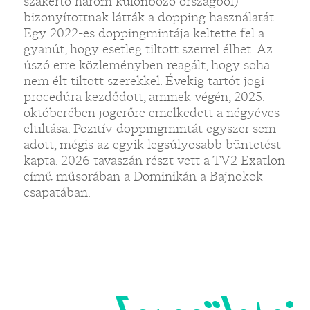
szakértő három különböző országból)
bizonyítottnak látták a dopping használatát.
Egy 2022-es doppingmintája keltette fel a
gyanút, hogy esetleg tiltott szerrel élhet. Az
úszó erre közleményben reagált, hogy soha
nem élt tiltott szerekkel. Évekig tartót jogi
procedúra kezdődött, aminek végén, 2025.
októberében jogerőre emelkedett a négyéves
eltiltása. Pozitív doppingmintát egyszer sem
adott, mégis az egyik legsúlyosabb büntetést
kapta. 2026 tavaszán részt vett a TV2 Exatlon
című műsorában a Dominikán a Bajnokok
csapatában.