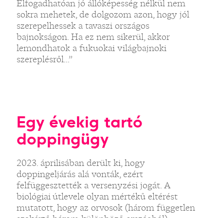
Elfogadhatóan jó állóképesség nélkül nem
sokra mehetek, de dolgozom azon, hogy jól
szerepelhessek a tavaszi országos
bajnokságon. Ha ez nem sikerül, akkor
lemondhatok a fukuokai világbajnoki
szereplésről...”
Egy évekig tartó
doppingügy
2023. áprilisában derült ki, hogy
doppingeljárás alá vonták, ezért
felfüggesztették a versenyzési jogát. A
biológiai útlevele olyan mértékű eltérést
mutatott, hogy az orvosok (három független