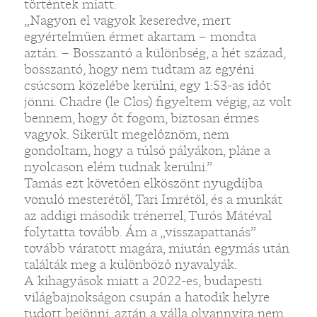
történtek miatt.
„Nagyon el vagyok keseredve, mert
egyértelműen érmet akartam – mondta
aztán. – Bosszantó a különbség, a hét század,
bosszantó, hogy nem tudtam az egyéni
csúcsom közelébe kerülni, egy 1:53-as időt
jönni. Chadre (le Clos) figyeltem végig, az volt
bennem, hogy őt fogom, biztosan érmes
vagyok. Sikerült megelőznöm, nem
gondoltam, hogy a túlsó pályákon, pláne a
nyolcason elém tudnak kerülni.”
Tamás ezt követően elköszönt nyugdíjba
vonuló mesterétől, Tari Imrétől, és a munkát
az addigi második trénerrel, Turós Mátéval
folytatta tovább. Ám a „visszapattanás”
tovább váratott magára, miután egymás után
találták meg a különböző nyavalyák.
A kihagyások miatt a 2022-es, budapesti
világbajnokságon csupán a hatodik helyre
tudott bejönni, aztán a válla olyannyira nem