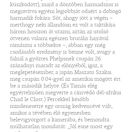
küszködött), majd a döntőben harmadszor is
megjavítva egyéni legjobbját odaért a dobogó
harmadik fokára. Sőt, ahogy jött a végén –
merthogy neki állandóan ez volt a taktikája:
három hosszon át utazni, aztán az utolsó
ötvenen valami egészen brutális hajrával
rámászni a többiekre –, abban egy még
csodásabb eredmény is benne volt, avagy a
falnál a győztes Phelpsnek csupán 26
századnyi maradt az előnyéből, igaz, a
meglepetésember, a japán Maszato Szakai
meg csupán 0.04-gyel az amerikai mögött ért
be a második helyre. (És Tamás elég
egyértelműen megverte a címvédő dél-afrikai
Chad le Clost.) Percekkel később
mindenesetre egy ország kedvencévé vált,
amikor a tévében élő egyenesben
belevigyorgott a kamerába, és bemondta
múlhatatlan mondatát: „Jól esne most egy