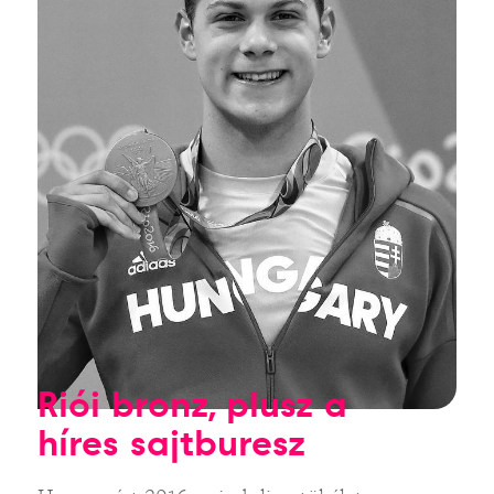
Riói bronz, plusz a
híres sajtburesz