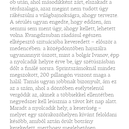
ob után, ahol másodikként zárt, elszakadt a
térdszalagja, azaz megint nem tudott úgy
rákészülni a világbajnokságra, ahogy tervezte.
A sérülés ugyan engedte, hogy eddzen, ám
semmi sem ment úgy, ahogy kellett, lehetett
volna. Kvangdzsuban ráadásul egészen
elképesztő szituációba keveredett – először a
medencében: a középdöntőben hajszálra
ugyanannyit úszott, mint a bolgár Ivanov, épp
a nyolcadik helyre érve be, így szétúszásban
dőlt a finálé sorsra. Sprintszámoknál mindez
megszokott, 200 pillangón viszont maga a
halál: Tamás ugyan jobbnak bizonyult, ám ez
az a szám, ahol a döntőben esélytelenül
vergődik az, akinek a többiekkel ellentétben
negyedszer kell leúsznia a távot két nap alatt.
Maradt a nyolcadik hely, a keserűség –
melyet egy szórakozóhelyen kívánt feloldani
később, amiből aztán őrült botrány
kerekedett, merthogy meglehetősen