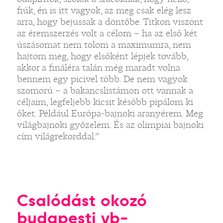
fiúk, én is itt vagyok, az meg csak elég lesz
arra, hogy bejussak a döntőbe. Titkon viszont
az éremszerzés volt a célom – ha az első két
úszásomat nem tolom a maximumra, nem
hajtom meg, hogy elsőként lépjek tovább,
akkor a fináléra talán még maradt volna
bennem egy picivel több. De nem vagyok
szomorú – a bakancslistámon ott vannak a
céljaim, legfeljebb kicsit később pipálom ki
őket. Például Európa-bajnoki aranyérem. Meg
világbajnoki győzelem. És az olimpiai bajnoki
cím világrekorddal.”
Csalódást okozó
budapesti vb-