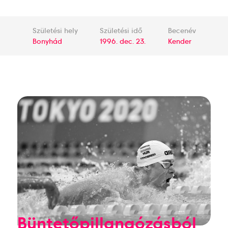
Születési hely
Születési idő
Becenév
Bonyhád
1996. dec. 23.
Kender
Büntetőpillangózásból