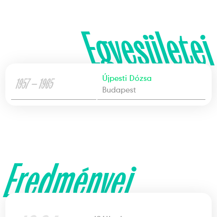
Egyesületei
Újpesti Dózsa
1957 — 1965
Budapest
Eredményei