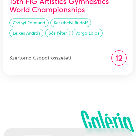
15th FIG Artistics Gymnastics
World Championships
Csányi Rajmund
Keszthelyi Rudolf
Lelkes András
Sós Péter
Varga Lajos
12
Szertorna Csapat összetett
Galéria