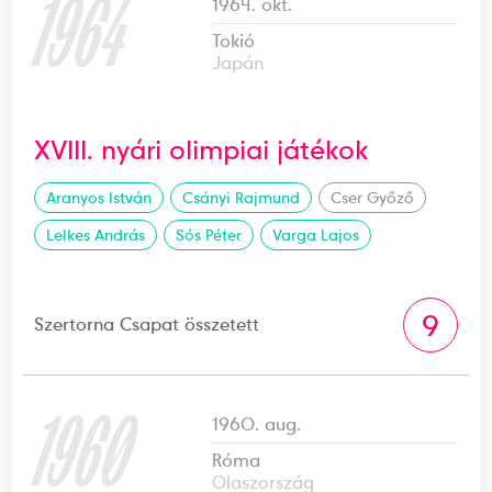
1964
1964. okt.
Tokió
Japán
XVIII. nyári olimpiai játékok
Aranyos István
Csányi Rajmund
Cser Győző
Lelkes András
Sós Péter
Varga Lajos
9
Szertorna Csapat összetett
1960
1960. aug.
Róma
Olaszország