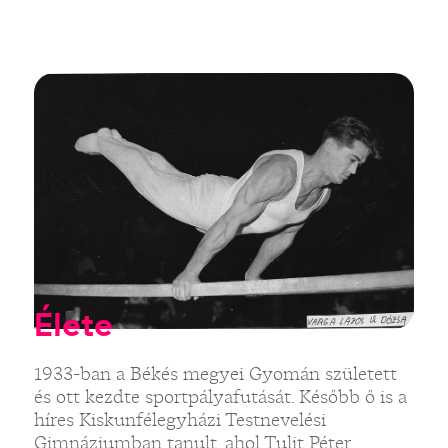
Élete
1933-ban a Békés megyei Gyomán született
és ott kezdte sportpályafutását. Később ő is a
híres Kiskunfélegyházi Testnevelési
Gimnáziumban tanult, ahol Tulit Péter