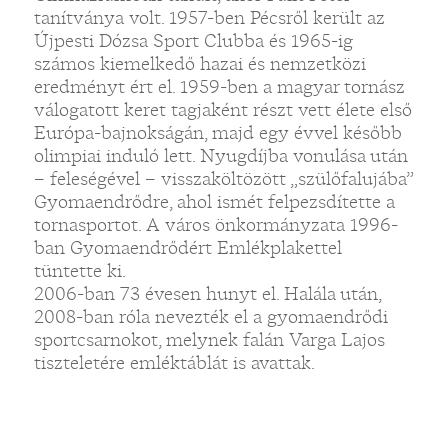
tanítványa volt. 1957-ben Pécsről került az
Újpesti Dózsa Sport Clubba és 1965-ig
számos kiemelkedő hazai és nemzetközi
eredményt ért el. 1959-ben a magyar tornász
válogatott keret tagjaként részt vett élete első
Európa-bajnokságán, majd egy évvel később
olimpiai induló lett. Nyugdíjba vonulása után
– feleségével – visszaköltözött „szülőfalujába”
Gyomaendrődre, ahol ismét felpezsdítette a
tornasportot. A város önkormányzata 1996-
ban Gyomaendrődért Emlékplakettel
tüntette ki.
2006-ban 73 évesen hunyt el. Halála után,
2008-ban róla nevezték el a gyomaendrődi
sportcsarnokot, melynek falán Varga Lajos
tiszteletére emléktáblát is avattak.