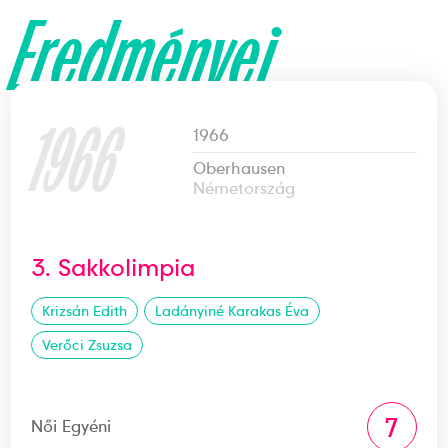
Eredményei
1966
1966
Oberhausen
Németország
3. Sakkolimpia
Krizsán Edith
Ladányiné Karakas Éva
Verőci Zsuzsa
7
Női Egyéni