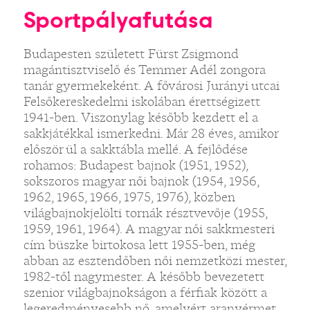
Sportpályafutása
Budapesten született Fürst Zsigmond
magántisztviselő és Temmer Adél zongora
tanár gyermekeként. A fővárosi Jurányi utcai
Felsőkereskedelmi iskolában érettségizett
1941-ben. Viszonylag később kezdett el a
sakkjátékkal ismerkedni. Már 28 éves, amikor
először ül a sakktábla mellé. A fejlődése
rohamos: Budapest bajnok (1951, 1952),
sokszoros magyar női bajnok (1954, 1956,
1962, 1965, 1966, 1975, 1976), közben
világbajnokjelölti tornák résztvevője (1955,
1959, 1961, 1964). A magyar női sakkmesteri
cím büszke birtokosa lett 1955-ben, még
abban az esztendőben női nemzetközi mester,
1982-től nagymester. A később bevezetett
szenior világbajnokságon a férfiak között a
legeredményesebb nő, amelyért aranyérmet