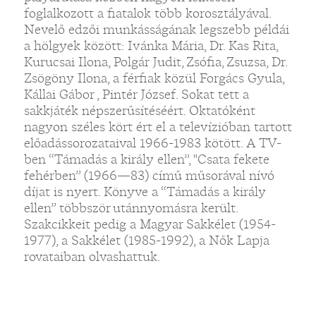
foglalkozott a fiatalok több korosztályával.
Nevelő edzői munkásságának legszebb példái
a hölgyek között: Ivánka Mária, Dr. Kas Rita,
Kurucsai Ilona, Polgár Judit, Zsófia, Zsuzsa, Dr.
Zsögöny Ilona, a férfiak közül Forgács Gyula,
Kállai Gábor , Pintér József. Sokat tett a
sakkjáték népszerűsítéséért. Oktatóként
nagyon széles kört ért el a televízióban tartott
előadássorozataival 1966-1983 kötött. A TV-
ben “Támadás a király ellen”, "Csata fekete
fehérben” (1966—83) című műsorával nívó
díjat is nyert. Könyve a “Támadás a király
ellen” többször utánnyomásra került.
Szakcikkeit pedig a Magyar Sakkélet (1954-
1977), a Sakkélet (1985-1992), a Nők Lapja
rovataiban olvashattuk.