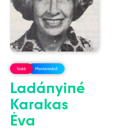
Sakk
Mesteredző
Ladányiné
Karakas
Éva