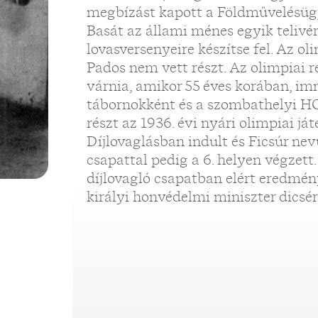
megbízást kapott a Földművelésüg
Basát az állami ménes egyik teliv
lovasversenyeire készítse fel. Az o
Pados nem vett részt. Az olimpiai ré
várnia, amikor 55 éves korában, i
tábornokként és a szombathelyi HO
részt az 1936. évi nyári olimpiai já
Díjlovaglásban indult és Ficsúr nev
csapattal pedig a 6. helyen végzett
díjlovagló csapatban elért eredmé
királyi honvédelmi miniszter dicsér