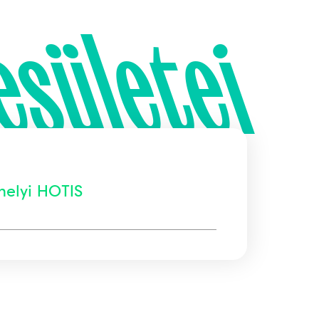
esületei
elyi HOTIS