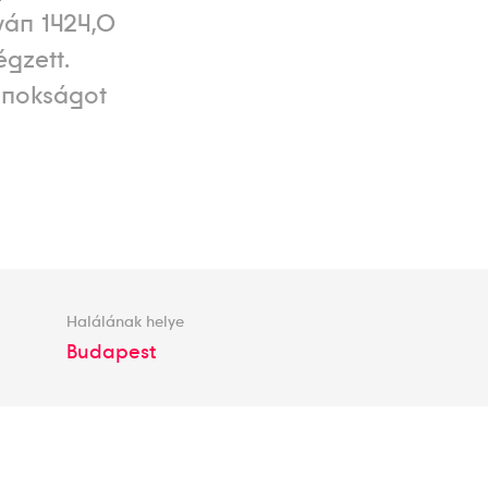
ván 1424,0
égzett.
jnokságot
Halálának helye
Budapest