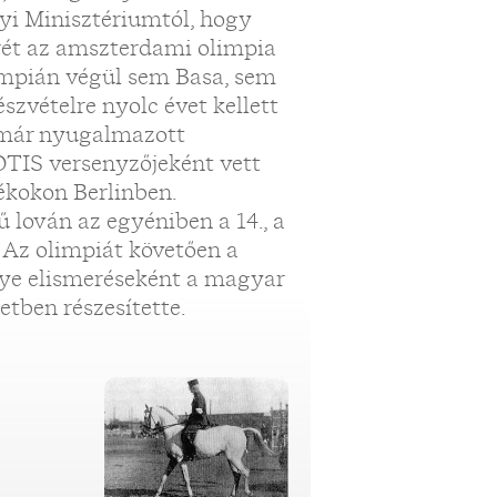
yi Minisztériumtól, hogy
érét az amszterdami olimpia
limpián végül sem Basa, sem
szvételre nyolc évet kellett
mmár nyugalmazott
TIS versenyzőjeként vett
tékokon Berlinben.
ű lován az egyéniben a 14., a
. Az olimpiát követően a
nye elismeréseként a magyar
etben részesítette.