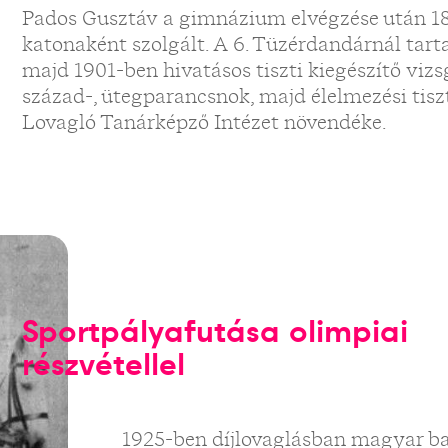
Pados Gusztáv a gimnázium elvégzése után 18
katonaként szolgált. A 6. Tüzérdandárnál tarta
majd 1901-ben hivatásos tiszti kiegészítő vizs
század-, ütegparancsnok, majd élelmezési tiszt
Lovagló Tanárképző Intézet növendéke.
Sportpályafutása olimpiai
részvétellel
1925-ben díjlovaglásban magyar ba