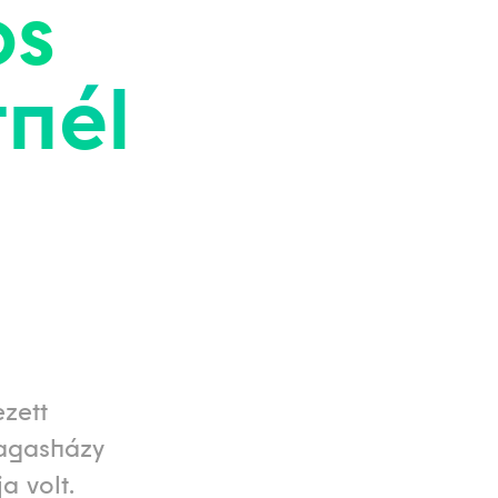
os
rnél
ezett
Magasházy
a volt.