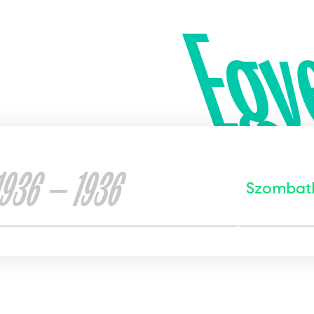
Egy
1936 — 1936
Szombath