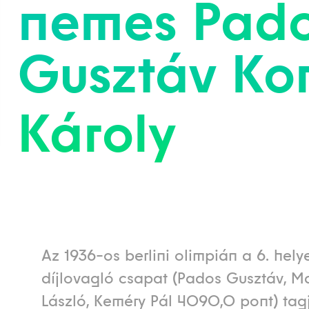
nemes
Pad
Gusztáv
Ko
Károly
Az 1936-os berlini olimpián a 6. hely
díjlovagló csapat (Pados Gusztáv, 
László, Keméry Pál 4090,0 pont) tagj