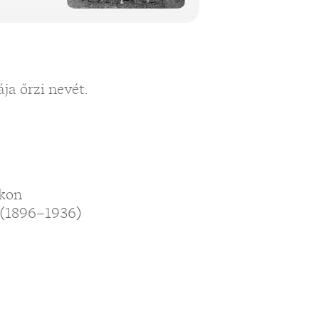
a őrzi nevét.
okon
 (1896–1936)