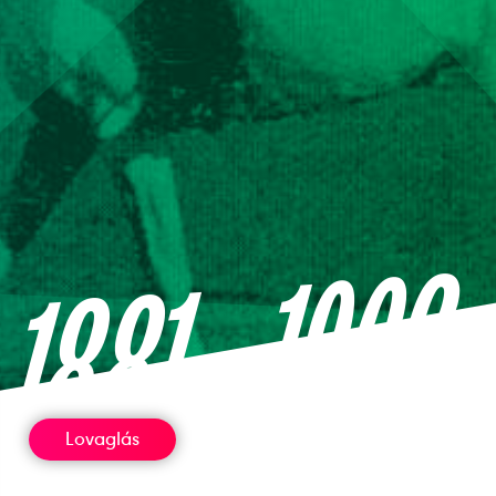
—1963
1881
Lovaglás