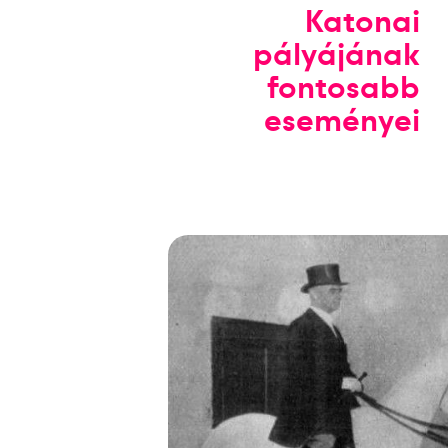
Katonai
pályájának
fontosabb
eseményei