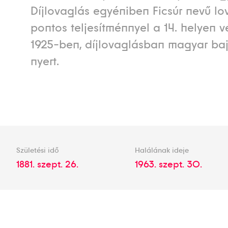
Díjlovaglás egyéniben Ficsúr nevű lo
pontos teljesítménnyel a 14. helyen v
1925-ben, díjlovaglásban magyar ba
nyert.
Születési idő
Halálának ideje
1881. szept. 26.
1963. szept. 30.