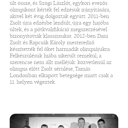
ült össze, és Szögi Lászlót, egykori evezős
olimpikont kérték fel edzésük irányítására,
akivel két évig dolgoztak együtt. 2011-ben
Zsolt újra edzésbe lendült, újra egy hajóba
ültek, és a pótkvalifikáció megszerzésével
bizonyították klasszisukat. 2012-ben Dani
Zsolt és Rapcsák Károly mesteredző
készítették fel őket harmadik olimpiájukra.
Felkészülésük hiába sikerült remekül, a
szerencse nem állt melléjük: közvetlenül az
olimpia előtt Zsolt sérülése, Tamás
Londonban elkapott betegsége miatt csak a
11. helyen végeztek.