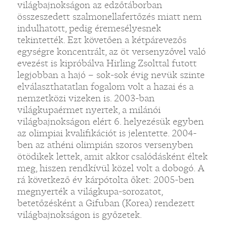
világbajnokságon az edzőtáborban
összeszedett szalmonellafertőzés miatt nem
indulhatott, pedig éremesélyesnek
tekintették. Ezt követően a kétpárevezős
egységre koncentrált, az öt versenyzővel való
evezést is kipróbálva Hirling Zsolttal futott
legjobban a hajó – sok-sok évig nevük szinte
elválaszthatatlan fogalom volt a hazai és a
nemzetközi vizeken is. 2003-ban
világkupaérmet nyertek, a milánói
világbajnokságon elért 6. helyezésük egyben
az olimpiai kvalifikációt is jelentette. 2004-
ben az athéni olimpián szoros versenyben
ötödikek lettek, amit akkor csalódásként éltek
meg, hiszen rendkívül közel volt a dobogó. A
rá következő év kárpótolta őket: 2005-ben
megnyerték a világkupa-sorozatot,
betetőzésként a Gifuban (Korea) rendezett
világbajnokságon is győzetek.