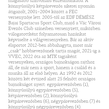
magasabb színvonalú edzésmunkába. A
könnyűsúlyú kétpárevezős sikerei nyomán
átigazolt, 2001–2004 között a FEC
versenyzője lett. 2005-től az EDF DÉMÉSZ
Bajai Spartacus Sport Club, majd a Vác Városi
Evezős Club színeiben versenyzett, miközben
válogatottként folyamatosan hazánkat
képviselte a világversenyeken. Bár az aktív
élsportot 2012-ben abbahagyta, most már
„csak” hobbievezősnek tartja magát, 2021-ig a
VVEC, 2022 óta az MTK tagjaként
versenyeken, országos bajnokságon rajthoz
áll, de már nem a sport, hanem a család és a
munka áll az első helyen. Az 1992 és 2012
közötti két évtized alatt 25 felnőtt országos
bajnokságot nyert: egypárevezősben (1),
könnyűsúlyú egypárevezősben (5),
kétpárevezősben (2), könnyűsúlyú
kétpárevezősben (6), négypárevezősben (7) és
könnyűsúlyú négypárevezősben (4).