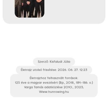
London
Nagy-Britannia
XXX. nyári olimpiai játékok
Hirling Zsolt
Varga Tamás
Evezős Könnyű súlyú
11
kétpárevezős (Ks 2x)
Szerző:
Kisfaludi Júlia
Életrajz utolsó frissítése: 2026. 06. 27. 12:23
2008
2008. aug.
Életrajzhoz felhasznált források:
125 éve a magyar evezésért (Bp., 2018., 184–186. o.)
Peking
Varga Tamás adatközlése 2010., 2023;
Kína
www.hunrowing.hu