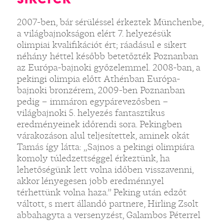
2007-ben, bár sérüléssel érkeztek Münchenbe,
a világbajnokságon elért 7. helyezésük
olimpiai kvalifikációt ért; ráadásul e sikert
néhány héttel később betetőzték Poznanban
az Európa-bajnoki győzelemmel. 2008-ban, a
pekingi olimpia előtt Athénban Európa-
bajnoki bronzérem, 2009-ben Poznanban
pedig – immáron egypárevezősben –
világbajnoki 5. helyezés fantasztikus
eredményeinek időrendi sora. Pekingben
várakozáson alul teljesítettek, aminek okát
Tamás így látta: „Sajnos a pekingi olimpiára
komoly túledzettséggel érkeztünk, ha
lehetőségünk lett volna időben visszavenni,
akkor lényegesen jobb eredménnyel
térhettünk volna haza.” Peking után edzőt
váltott, s mert állandó partnere, Hirling Zsolt
abbahagyta a versenyzést, Galambos Péterrel