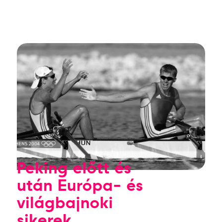
Peking előtt és
után Európa- és
világbajnoki
sikerek