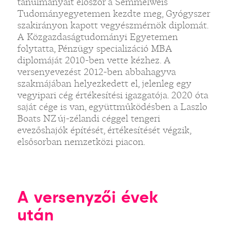
tanulmányait először a Semmelweis
Tudományegyetemen kezdte meg, Gyógyszer
szakirányon kapott vegyészmérnök diplomát.
A Közgazdaságtudományi Egyetemen
folytatta, Pénzügy specializáció MBA
diplomáját 2010-ben vette kézhez. A
versenyevezést 2012-ben abbahagyva
szakmájában helyezkedett el, jelenleg egy
vegyipari cég értékesítési igazgatója. 2020 óta
saját cége is van, együttműködésben a Laszlo
Boats NZ új-zélandi céggel tengeri
evezőshajók építését, értékesítését végzik,
elsősorban nemzetközi piacon.
A versenyzői évek
után