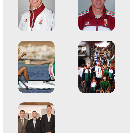
2008
2008. szept.
Athén
Görögország
Evezés Európa-bajnokság
Hirling Zsolt
Varga Tamás
Evezős Könnyű súlyú
3
kétpárevezős (Ks 2x)
2012
2012. júl.