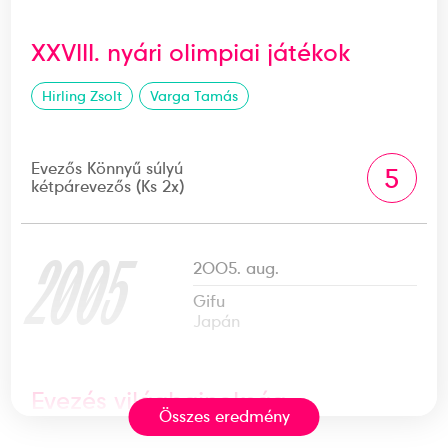
XXVIII. nyári olimpiai játékok
Hirling Zsolt
Varga Tamás
Evezős Könnyű súlyú
5
kétpárevezős (Ks 2x)
2005
2005. aug.
Gifu
Japán
Evezés világbajnokság
Összes eredmény
Hirling Zsolt
Varga Tamás