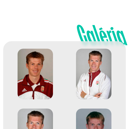
Evezős Könnyű súlyú
1
Galéria
kétpárevezős (Ks 2x)
2007
2007. szept.
Poznań
Lengyelország
Evezés Európa-bajnokság
Hirling Zsolt
Varga Tamás
Evezős Könnyű súlyú
1
kétpárevezős (Ks 2x)