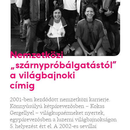
Nemzetközi
„szárnypróbálgatástól”
a világbajnoki
címig
2001-ben kezdődött nemzetközi karrierje.
Könnyűsúlyú kétpárevezősben – Kokas
Gergellyel – világkupaérmeket nyertek,
egypárevezősben a luzerni világbajnokságon
5. helyezést ért el. A 2002-es sevillai