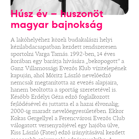
Húsz év – huszonöt
magyar bajnokság
A lakóhelyéhez közeli budakalászi helyi
kézilabdacsapatban kezdett rendszeresen
sportolni Varga Tamás. 1992-ben, 14 éves
korában egy barátja hívására „bekopogott” a
Ganz Villamossági Evezős Klub vízitelepének
kapuján, ahol Móritz László nevelőedző
nemcsak megtanította az evezés alapjaira,
hanem beoltotta a sportág szeretetével is.
Később Erdélyi Géza edző foglalkozott
fejlődésével és juttatta el a hazai élvonalig;
2000-ig maradt nevelőegyesületében. Ekkor
Kokas Gergellyel a Ferencvárosi Evezős Club
válogatott versenyzőjével egy hajóba ülve,
Kiss László (Fater) edző irányításával kezdett