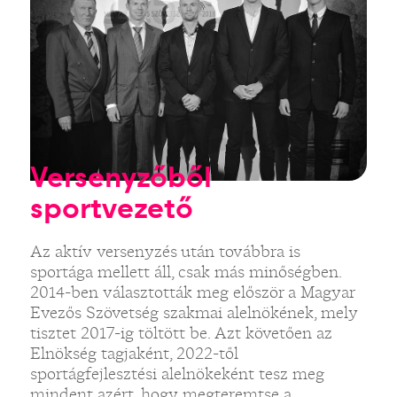
Versenyzőből
sportvezető
Az aktív versenyzés után továbbra is
sportága mellett áll, csak más minőségben.
2014-ben választották meg először a Magyar
Evezős Szövetség szakmai alelnökének, mely
tisztet 2017-ig töltött be. Azt követően az
Elnökség tagjaként, 2022-től
sportágfejlesztési alelnökeként tesz meg
mindent azért, hogy megteremtse a