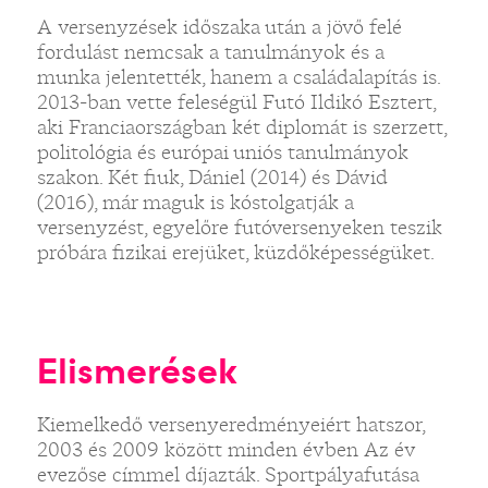
A versenyzések időszaka után a jövő felé
fordulást nemcsak a tanulmányok és a
munka jelentették, hanem a családalapítás is.
2013-ban vette feleségül Futó Ildikó Esztert,
aki Franciaországban két diplomát is szerzett,
politológia és európai uniós tanulmányok
szakon. Két fiuk, Dániel (2014) és Dávid
(2016), már maguk is kóstolgatják a
versenyzést, egyelőre futóversenyeken teszik
próbára fizikai erejüket, küzdőképességüket.
Elismerések
Kiemelkedő versenyeredményeiért hatszor,
2003 és 2009 között minden évben Az év
evezőse címmel díjazták. Sportpályafutása