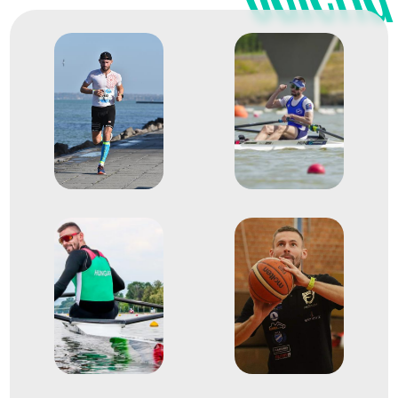
Evezés világbajnokság
Evezős Könnyű súlyú
2
egypárevezős (Ks 1x)
2010
2010. okt.
Karapiro-tó
Új-Zéland
Evezés világbajnokság
Evezős Könnyű súlyú