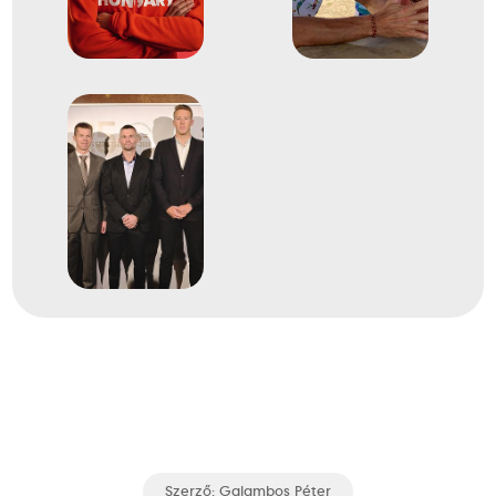
Evezős Könnyű súlyú
13
kétpárevezős (Ks 2x)
2014
2014. aug.
Amsterdam
Hollandia
Evezés világbajnokság
Evezős Könnyű súlyú
17
kétpárevezős (Ks 2x)
Szerző:
Galambos Péter