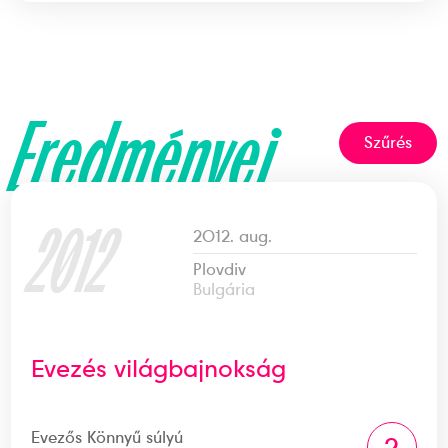
Eredményei
Szűrés
2012
2012. aug.
Plovdiv
Bulgária
Evezés világbajnokság
Evezős Könnyű súlyú
2