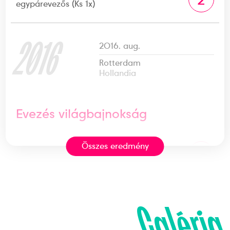
egypárevezős (Ks 1x)
2016
2016. aug.
Rotterdam
Hollandia
Evezés világbajnokság
Összes eredmény
Evezős Könnyű súlyú
2
egypárevezős (Ks 1x)
2019
2019. aug.
Galéria
Linz-Ottensheim
Ausztria