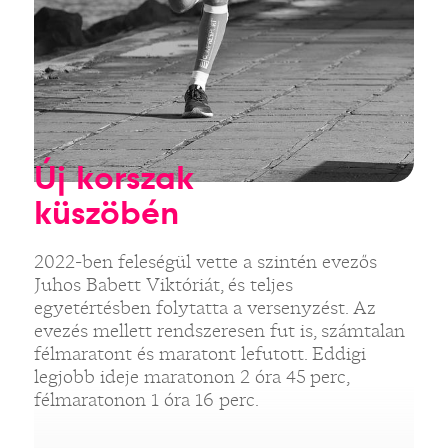
Új korszak
küszöbén
2022-ben feleségül vette a szintén evezős
Juhos Babett Viktóriát, és teljes
egyetértésben folytatta a versenyzést. Az
evezés mellett rendszeresen fut is, számtalan
félmaratont és maratont lefutott. Eddigi
legjobb ideje maratonon 2 óra 45 perc,
félmaratonon 1 óra 16 perc.