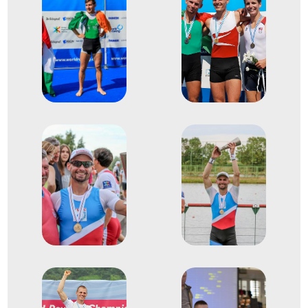
Svájc
Evezés Európa-bajnokság
Evezős Könnyű súlyú
1
egypárevezős (Ks 1x)
2021
2021. ápr.
Varese
Olaszország
Evezés Európa-bajnokság