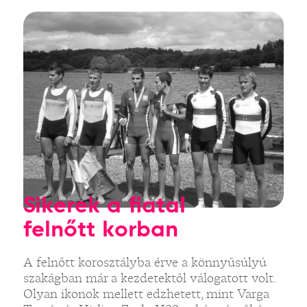
Sikerek a fiatal
felnőtt korban
A felnőtt korosztályba érve a könnyűsúlyú
szakágban már a kezdetektől válogatott volt.
Olyan ikonok mellett edzhetett, mint Varga