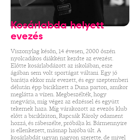
Kosárlabda helyett
evezés
Viszonylag későn, 14 évesen, 2000 őszén
nyolcadikos diákként kezdte az evezést.
Előtte kosárlabdázott az iskolában, esze
ágában sem volt sportágat váltani. Egy jó
barátja ekkor már evezett, és egy szeptemberi
délután épp biciklizett a Duna parton, amikor
meglátta a vízen. Megbeszélték, hogy
megvárja, míg végez az edzéssel és együtt
tekernek haza. Míg várakozott az evezős klub
előtt a bicikliúton, Rapcsák Károly odament
hozzá, és rábeszélte, próbálja ki. Bármennyire
is ellenkezett, másnap hajóba ült. A
kosárlabdát ugyan nagyon szerette, de mivel