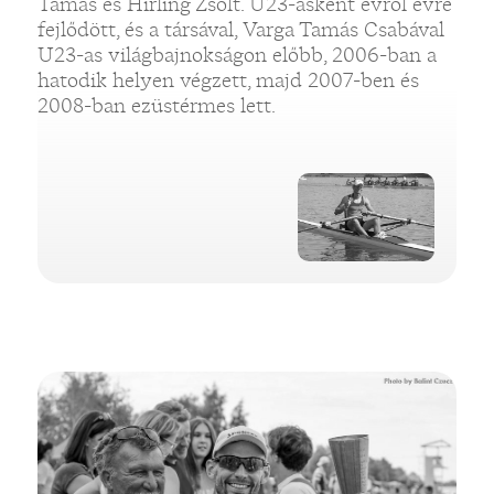
Tamás és Hirling Zsolt. U23-asként évről évre
fejlődött, és a társával, Varga Tamás Csabával
U23-as világbajnokságon előbb, 2006-ban a
hatodik helyen végzett, majd 2007-ben és
2008-ban ezüstérmes lett.