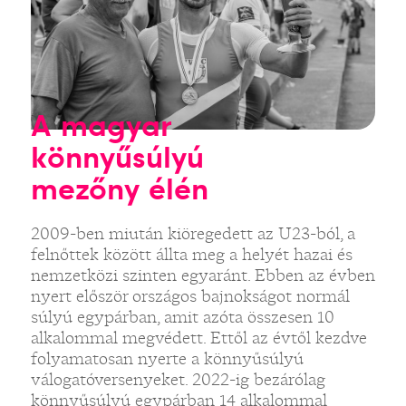
A magyar
könnyűsúlyú
mezőny élén
2009-ben miután kiöregedett az U23-ból, a
felnőttek között állta meg a helyét hazai és
nemzetközi szinten egyaránt. Ebben az évben
nyert először országos bajnokságot normál
súlyú egypárban, amit azóta összesen 10
alkalommal megvédett. Ettől az évtől kezdve
folyamatosan nyerte a könnyűsúlyú
válogatóversenyeket. 2022-ig bezárólag
könnyűsúlyú egypárban 14 alkalommal