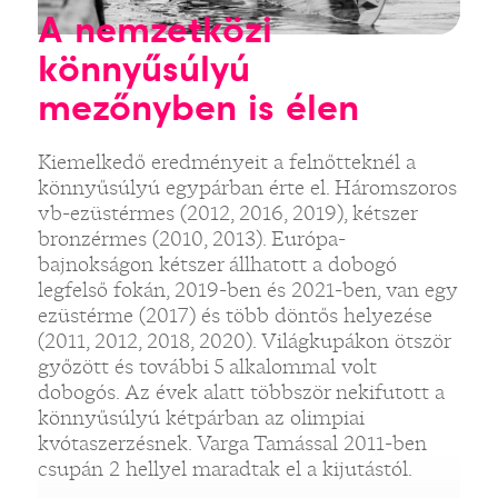
A nemzetközi
könnyűsúlyú
mezőnyben is élen
Kiemelkedő eredményeit a felnőtteknél a
könnyűsúlyú egypárban érte el. Háromszoros
vb-ezüstérmes (2012, 2016, 2019), kétszer
bronzérmes (2010, 2013). Európa-
bajnokságon kétszer állhatott a dobogó
legfelső fokán, 2019-ben és 2021-ben, van egy
ezüstérme (2017) és több döntős helyezése
(2011, 2012, 2018, 2020). Világkupákon ötször
győzött és további 5 alkalommal volt
dobogós. Az évek alatt többször nekifutott a
könnyűsúlyú kétpárban az olimpiai
kvótaszerzésnek. Varga Tamással 2011-ben
csupán 2 hellyel maradtak el a kijutástól.