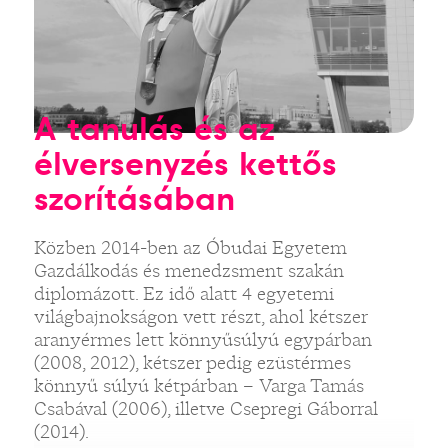
A tanulás és az
élversenyzés kettős
szorításában
Közben 2014-ben az Óbudai Egyetem
Gazdálkodás és menedzsment szakán
diplomázott. Ez idő alatt 4 egyetemi
világbajnokságon vett részt, ahol kétszer
aranyérmes lett könnyűsúlyú egypárban
(2008, 2012), kétszer pedig ezüstérmes
könnyű súlyú kétpárban – Varga Tamás
Csabával (2006), illetve Csepregi Gáborral
(2014).