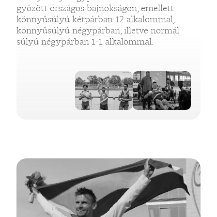
győzött országos bajnokságon, emellett
könnyűsúlyú kétpárban 12 alkalommal,
könnyűsúlyú négypárban, illetve normál
súlyú négypárban 1-1 alkalommal.