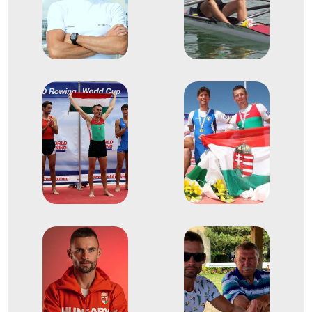
Bulgária
Evezés világbajnokság
Evezős Könnyű súlyú
6
egypárevezős (Ks 1x)
2011
2011. aug.
Bled
Szlovénia
Evezés világbajnokság
Varga Tamás
Galambos Péter