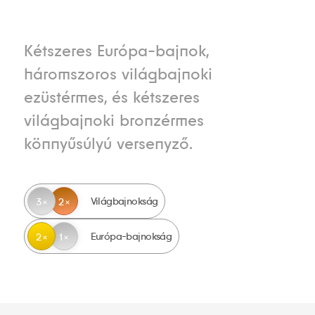
Kétszeres Európa-bajnok,
háromszoros világbajnoki
ezüstérmes, és kétszeres
világbajnoki bronzérmes
könnyűsúlyú versenyző.
Világbajnokság
3
2
Európa-bajnokság
2
1