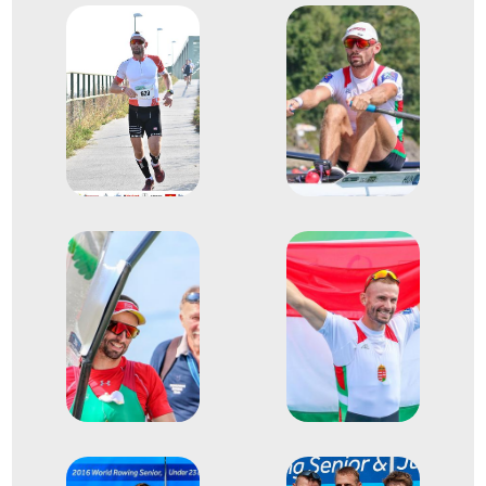
3
egypárevezős (Ks 1x)
2013
2013. aug.
Chungju
Dél-Korea
Evezés világbajnokság
Evezős Könnyű súlyú
3
egypárevezős (Ks 1x)
2019
2019. máj.
Luzern