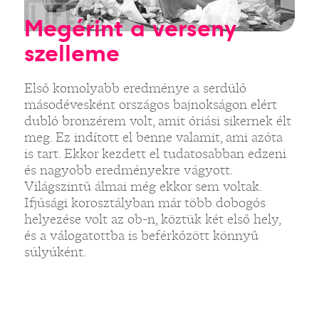
Megérint a verseny
szelleme
Első komolyabb eredménye a serdülő
másodévesként országos bajnokságon elért
dubló bronzérem volt, amit óriási sikernek élt
meg. Ez indított el benne valamit, ami azóta
is tart. Ekkor kezdett el tudatosabban edzeni
és nagyobb eredményekre vágyott.
Világszintű álmai még ekkor sem voltak.
Ifjúsági korosztályban már több dobogós
helyezése volt az ob-n, köztük két első hely,
és a válogatottba is beférkőzött könnyű
súlyúként.