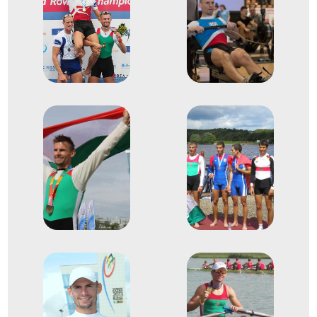
Evezős Könnyű súlyú
1
egypárevezős (Ks 1x)
2017
2017. máj.
Racice
Csehország
Evezés Európa-bajnokság
Evezős Könnyű súlyú
2
egypárevezős (Ks 1x)
2018
2018. szept.
Plovdiv