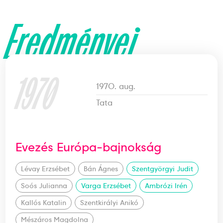
Eredményei
1970
1970. aug.
Tata
Evezés Európa-bajnokság
Lévay Erzsébet
Bán Ágnes
Szentgyörgyi Judit
Soós Julianna
Varga Erzsébet
Ambrózi Irén
Kallós Katalin
Szentkirályi Anikó
Mészáros Magdolna