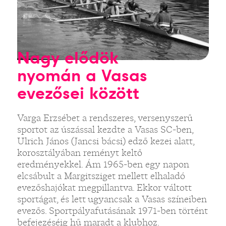
Nagy elődök
nyomán a Vasas
evezősei között
Varga Erzsébet a rendszeres, versenyszerű
sportot az úszással kezdte a Vasas SC-ben,
Ulrich János (Jancsi bácsi) edző kezei alatt,
korosztályában reményt keltő
eredményekkel. Ám 1965-ben egy napon
elcsábult a Margitsziget mellett elhaladó
evezőshajókat megpillantva. Ekkor váltott
sportágat, és lett ugyancsak a Vasas színeiben
evezős. Sportpályafutásának 1971-ben történt
befejezéséig hű maradt a klubhoz.