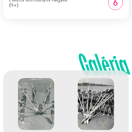
6
(4+)
Galéria