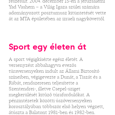
részesült. 2004. december 15-én a jeruzsálemi
Yad Vashem – a Világ Igaza szülei számára
adományozott posztumusz kitüntetését vette
át az MTA épületében az izraeli nagykövettől.
Sport egy életen át
A sport végigkísérte egész életét. A
versenyzést abbahagyva evezős
túraversenyeken indult az Állami Biztosító
színeiben, végigevezte a Dunát, a Tiszát és a
Rábát, rendszeresen teljesítette a
Szentendrei-, illetve Csepel-sziget
megkerülését kitűző túrafordulókat. A
pénzintézetek közötti úszóversenyeken
korosztályában többször első helyen végzett,
átúszta a Balatont 1981-ben és 1982-ben.