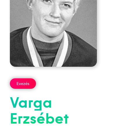
Evezés
Varga
Erzsébet