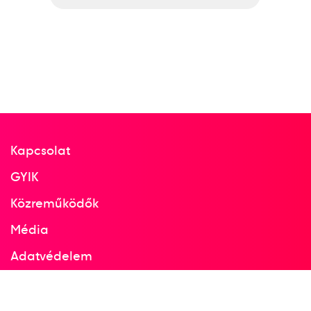
Kapcsolat
GYIK
Közreműködők
Média
Adatvédelem
Facebook
Instagram