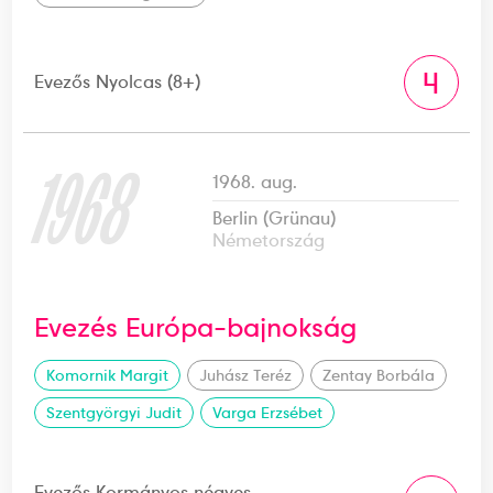
4
Evezős Nyolcas (8+)
1968
1968. aug.
Berlin (Grünau)
Németország
Evezés Európa-bajnokság
Komornik Margit
Juhász Teréz
Zentay Borbála
Szentgyörgyi Judit
Varga Erzsébet
Evezős Kormányos négyes