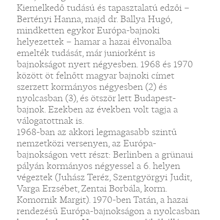
Kiemelkedő tudású és tapasztalatú edzői –
Bertényi Hanna, majd dr. Ballya Hugó,
mindketten egykor Európa-bajnoki
helyezettek – hamar a hazai élvonalba
emelték tudását, már juniorként is
bajnokságot nyert négyesben. 1968 és 1970
között öt felnőtt magyar bajnoki címet
szerzett kormányos négyesben (2) és
nyolcasban (3), és ötször lett Budapest-
bajnok. Ezekben az években volt tagja a
válogatottnak is.
1968-ban az akkori legmagasabb szintű
nemzetközi versenyen, az Európa-
bajnokságon vett részt: Berlinben a grünaui
pályán kormányos négyessel a 6. helyen
végeztek (Juhász Teréz, Szentgyörgyi Judit,
Varga Erzsébet, Zentai Borbála, korm.
Komornik Margit). 1970-ben Tatán, a hazai
rendezésű Európa-bajnokságon a nyolcasban