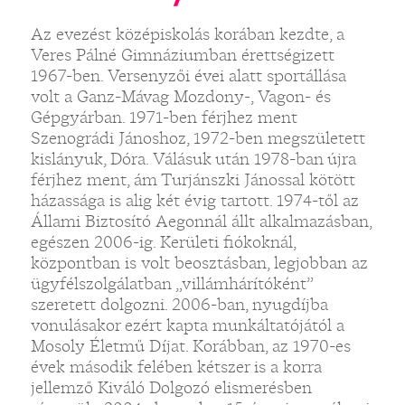
Az evezést középiskolás korában kezdte, a
Veres Pálné Gimnáziumban érettségizett
1967-ben. Versenyzői évei alatt sportállása
volt a Ganz-Mávag Mozdony-, Vagon- és
Gépgyárban. 1971-ben férjhez ment
Szenográdi Jánoshoz, 1972-ben megszületett
kislányuk, Dóra. Válásuk után 1978-ban újra
férjhez ment, ám Turjánszki Jánossal kötött
házassága is alig két évig tartott. 1974-től az
Állami Biztosító Aegonnál állt alkalmazásban,
egészen 2006-ig. Kerületi fiókoknál,
központban is volt beosztásban, legjobban az
ügyfélszolgálatban „villámhárítóként”
szeretett dolgozni. 2006-ban, nyugdíjba
vonulásakor ezért kapta munkáltatójától a
Mosoly Életmű Díjat. Korábban, az 1970-es
évek második felében kétszer is a korra
jellemző Kiváló Dolgozó elismerésben