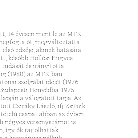
tt, 14 évesen ment le az MTK-
 megfogta őt, megváltoztatta
t első edzője, akinek hatására
tt, később Hollósi Frigyes
 tudását és irányította
égig (1980) az MTK-ban
atonai szolgálat idejét (1976-
a Budapesti Honvédba. 1975-
alapján a válogatott tagja. Az
ott Cziráky László, ifj. Zsitnik
zetételű csapat abban az évben
i négyes versenyszámot is
 így ők rajtolhattak