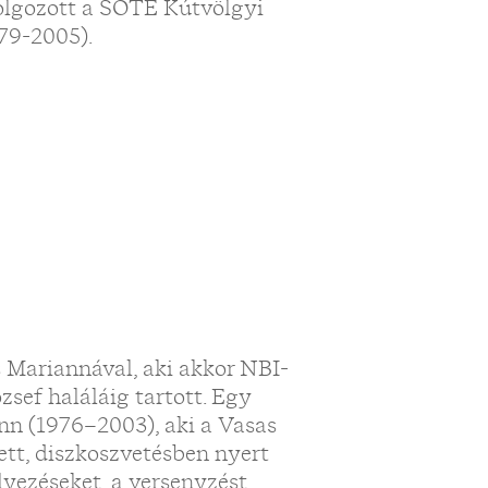
olgozott a SOTE Kútvölgyi
979-2005).
 Mariannával, aki akkor NBI-
zsef haláláig tartott. Egy
nn (1976–2003), aki a Vasas
ett, diszkoszvetésben nyert
lyezéseket, a versenyzést