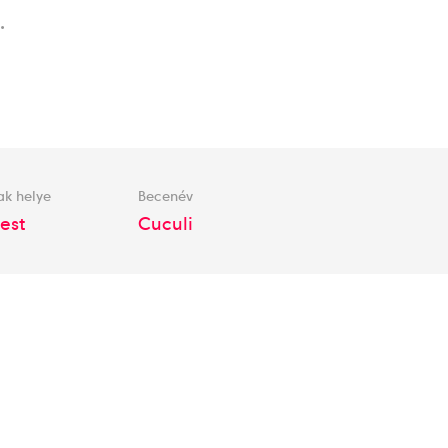
.
ak helye
Becenév
est
Cuculi