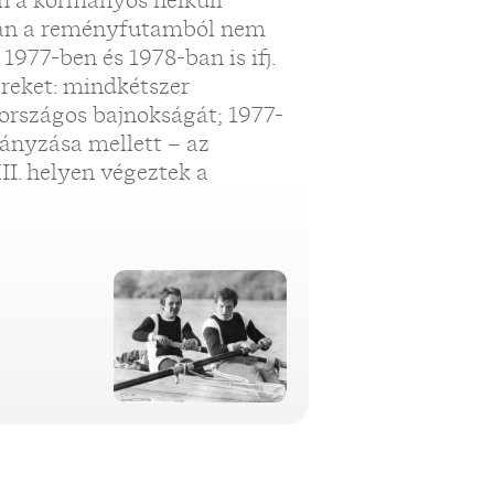
 a kormányos nélküli
an a reményfutamból nem
1977-ben és 1978-ban is ifj.
ereket: mindkétszer
országos bajnokságát; 1977-
ányzása mellett – az
I. helyen végeztek a