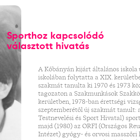
Sporthoz kapcsolódó
választott hivatás
A Kőbányán kijárt általános iskol
iskolában folytatta a XIX. kerületb
szakmát tanulta ki 1970 és 1973 kö
tagozaton a Szakmunkások Szakközé
kerületben, 1978-ban érettségi viz
szeptemberétől új szakmát tanult:
Testnevelési és Sport Hivatal) spor
majd (1980) az ORFI (Országos Reu
Intézet) gyógy- és orvosi masszőri 