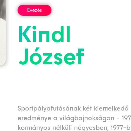
Evezés
Kindl
József
Sportpályafutásának két kiemelkedő
eredménye a világbajnokságon - 19
kormányos nélküli négyesben, 1977-