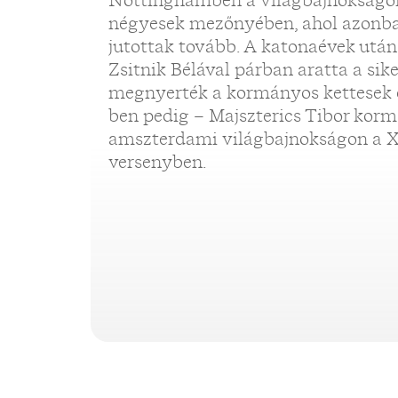
Nottinghamben a világbajnokságon
négyesek mezőnyében, ahol azonb
jutottak tovább. A katonaévek után 
Zsitnik Bélával párban aratta a sik
megnyerték a kormányos kettesek 
ben pedig – Majszterics Tibor korm
amszterdami világbajnokságon a XI
versenyben.