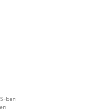
75-ben
ben