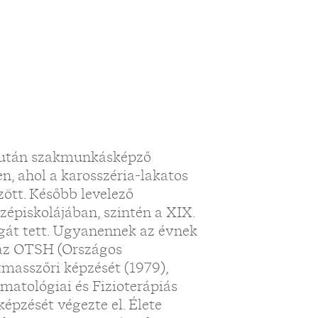
a után szakmunkásképző
en, ahol a karosszéria-lakatos
zött. Később levelező
piskolájában, szintén a XIX.
sgát tett. Ugyanennek az évnek
 az OTSH (Országos
tmasszőri képzését (1979),
matológiai és Fizioterápiás
képzését végezte el. Élete