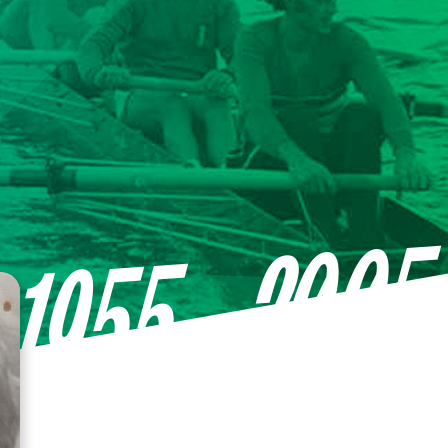
—2005
1955