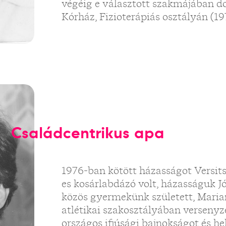
végéig e választott szakmájában d
Kórház, Fizioterápiás osztályán (1
Családcentrikus apa
1976-ban kötött házasságot Versits
es kosárlabdázó volt, házasságuk Jó
közös gyermekünk született, Maria
atlétikai szakosztályában versenyz
országos ifjúsági bajnokságot és he