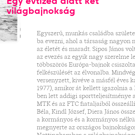
Egy évtized alatt két
világbajnokság
Egyszerű, munkás családba születe
ba evezni, ahol a társaság nagyon
az életét és maradt. Sipos János vol
az evezés az egyik nagy szerelme le
többszörös Európa-bajnok csiszolta
felkészülését az élvonalba. Mindv
versenyzett, kivéve a másfél éves k
1977), amikor át kellett igazolnia 
ben lett addigi sportteljesítménye 
MTK és az FTC fiataljaiból összeállít
Béla, Kindl József, Diera János öss
a kormányos és a kormányos nélkül
megnyerte az országos bajnokságon,