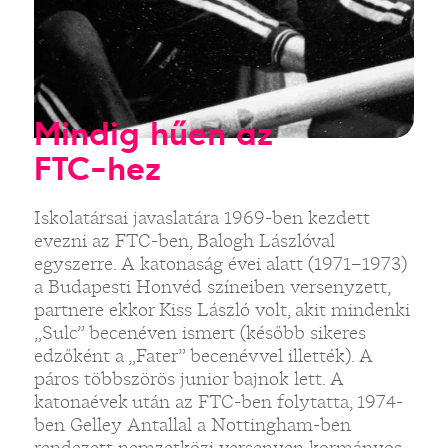
Mindig hűen az
FTC-hez
Iskolatársai javaslatára 1969-ben kezdett
evezni az FTC-ben, Balogh Lászlóval
egyszerre. A katonaság évei alatt (1971–1973)
a Budapesti Honvéd színeiben versenyzett,
partnere ekkor Kiss László volt, akit mindenki
„Sulc” becenéven ismert (később sikeres
edzőként a „Fater” becenévvel illették). A
páros többszörös junior bajnok lett. A
katonaévek után az FTC-ben folytatta, 1974-
ben Gelley Antallal a Nottingham-ben
rendezett nemzetközi versenyen kormányos