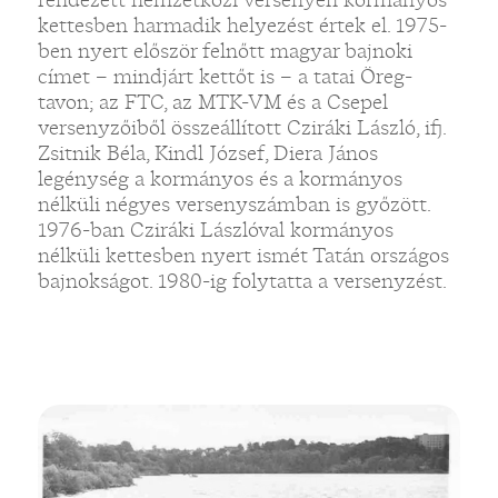
kettesben harmadik helyezést értek el. 1975-
ben nyert először felnőtt magyar bajnoki
címet – mindjárt kettőt is – a tatai Öreg-
tavon; az FTC, az MTK-VM és a Csepel
versenyzőiből összeállított Cziráki László, ifj.
Zsitnik Béla, Kindl József, Diera János
legénység a kormányos és a kormányos
nélküli négyes versenyszámban is győzött.
1976-ban Cziráki Lászlóval kormányos
nélküli kettesben nyert ismét Tatán országos
bajnokságot. 1980-ig folytatta a versenyzést.