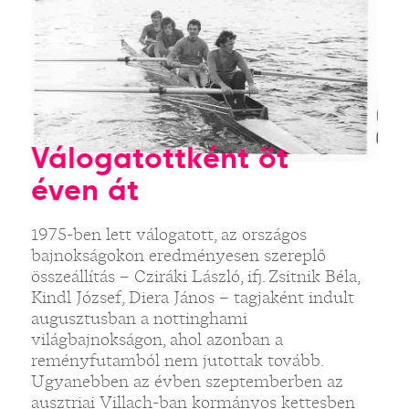
Válogatottként öt
éven át
1975-ben lett válogatott, az országos
bajnokságokon eredményesen szereplő
összeállítás – Cziráki László, ifj. Zsitnik Béla,
Kindl József, Diera János – tagjaként indult
augusztusban a nottinghami
világbajnokságon, ahol azonban a
reményfutamból nem jutottak tovább.
Ugyanebben az évben szeptemberben az
ausztriai Villach-ban kormányos kettesben