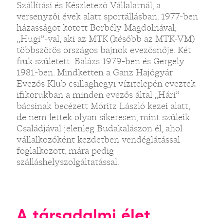
Szállítási és Készletező Vállalatnál, a
versenyzői évek alatt sportállásban. 1977-ben
házasságot kötött Borbély Magdolnával,
„Hugi”-val, aki az MTK (később az MTK-VM)
többszörös országos bajnok evezősnője. Két
fiuk született: Balázs 1979-ben és Gergely
1981-ben. Mindketten a Ganz Hajógyár
Evezős Klub csillaghegyi vízitelepén eveztek
ifikorukban a minden evezős által „Hári”
bácsinak becézett Móritz László kezei alatt,
de nem lettek olyan sikeresen, mint szüleik.
Családjával jelenleg Budakalászon él, ahol
vállalkozóként kezdetben vendéglátással
foglalkozott, mára pedig
szálláshelyszolgáltatással.
A társadalmi élet