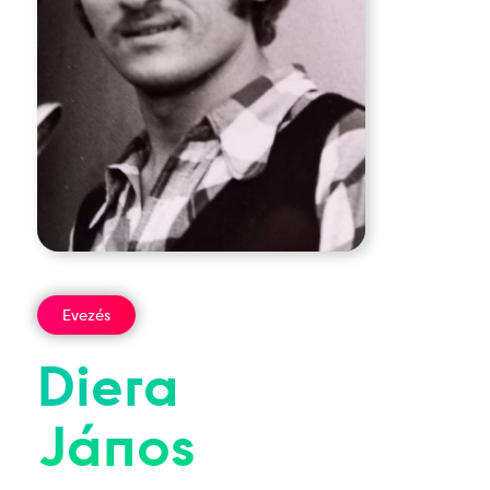
Evezés
Diera
János