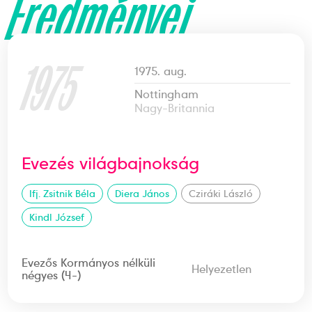
Eredményei
1975
1975. aug.
Nottingham
Nagy-Britannia
Evezés világbajnokság
Ifj. Zsitnik Béla
Diera János
Cziráki László
Kindl József
Evezős Kormányos nélküli
Helyezetlen
négyes (4-)