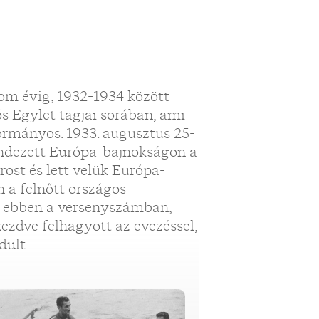
om évig, 1932-1934 között
s Egylet tagjai sorában, ami
ormányos. 1933. augusztus 25-
ndezett Európa-bajnokságon a
ost és lett velük Európa-
 a felnőtt országos
 ebben a versenyszámban,
kezdve felhagyott az evezéssel,
dult.