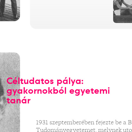
Céltudatos pálya:
gyakornokból egyetemi
tanár
1931 szeptemberében fejezte be a 
Tudományegyetemet, melynek utols