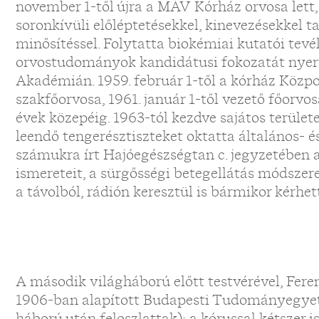
november 1-től újra a MÁV Kórház orvosa lett, 
soronkívüli előléptetésekkel, kinevezésekkel t
minősítéssel. Folytatta biokémiai kutatói tevé
orvostudományok kandidátusi fokozatát nye
Akadémián. 1959. február 1-től a kórház Köz
szakfőorvosa, 1961. január 1-től vezető főorvos
évek közepéig. 1963-tól kezdve sajátos terület
leendő tengerésztiszteket oktatta általános- 
számukra írt Hajóegészségtan c. jegyzetében
ismereteit, a sürgősségi betegellátás módszerei
a távolból, rádión keresztül is bármikor kérhet
A második világháború előtt testvérével, Feren
1906-ban alapított Budapesti Tudományegye
háború után feloszlattak); a kórussal kétszer 