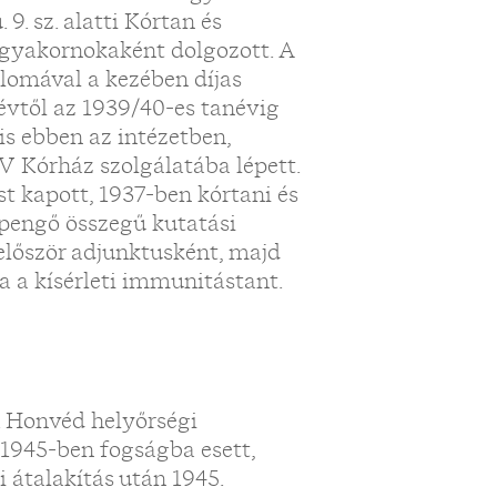
9. sz. alatti Kórtan és
n gyakornokaként dolgozott. A
lomával a kezében díjas
évtől az 1939/40-es tanévig
is ebben az intézetben,
V Kórház szolgálatába lépett.
t kapott, 1937-ben kórtani és
pengő összegű kutatási
 először adjunktusként, majd
 a kísérleti immunitástant.
. Honvéd helyőrségi
 1945-ben fogságba esett,
i átalakítás után 1945.