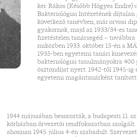
ker. Rákos (Később Hőgyes Endre) u. 
Bakteriológiai Intézetének díjtala
következő tanévben, már orvosi dip
gyakornok, majd az 1933/34-es tan
fizetéstelen tanársegéd – továbbra 
miközben 1933. október 15-én a MÁ
1935-ben egyetemi tanári kinevezés
bakteriológiai tanulmányokra 400 
ösztöndíjat nyert. 1942-től 1945-ig
egyetemi magántanárként tanította
1944 májusában besorozták, a budapesti 11. sz
kórházban őrvezetői rendfokozatban szolgált.
ahonnan 1945. július 4-én szabadult. Szervezet