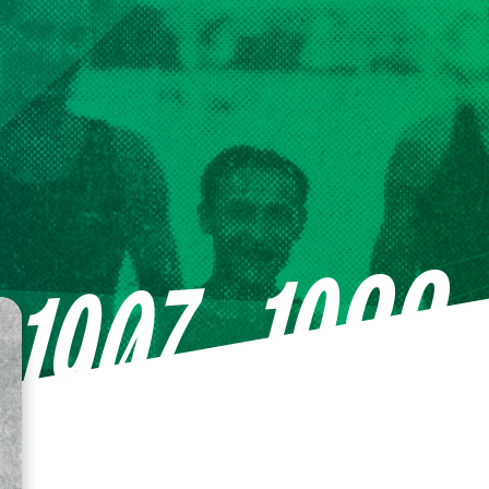
—1988
1907