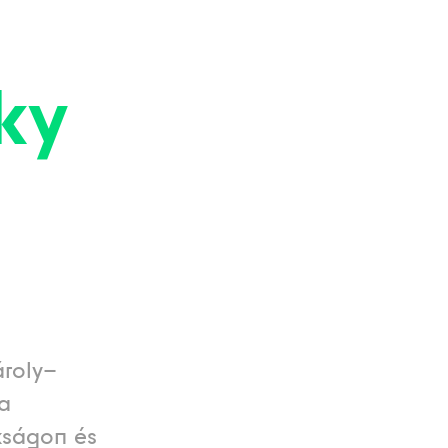
ky
roly–
a
kságon és