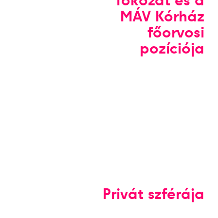
fokozat és a
MÁV Kórház
főorvosi
pozíciója
Privát szférája