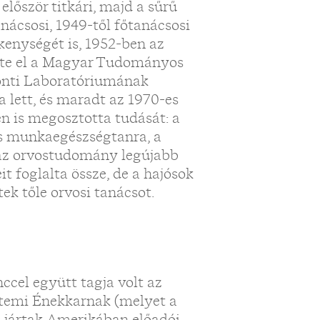
először titkári, majd a sűrű
anácsosi, 1949-től főtanácsosi
kenységét is, 1952-ben az
rte el a Magyar Tudományos
ponti Laboratóriumának
a lett, és maradt az 1970-es
en is megosztotta tudását: a
és munkaegészségtanra, a
 az orvostudomány legújabb
t foglalta össze, de a hajósok
tek tőle orvosi tanácsot.
ccel együtt tagja volt az
temi Énekkarnak (melyet a
is jártak Amerikában előadói