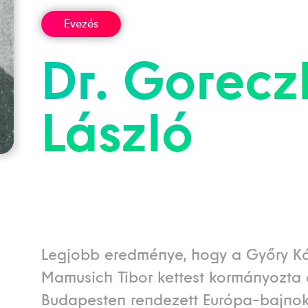
Evezés
Dr.
Gorecz
László
Legjobb eredménye, hogy a Győry Ká
Mamusich Tibor kettest kormányozta 
Budapesten rendezett Európa-bajno