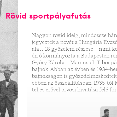
Rövid sportpályafutás
Nagyon rövid ideig, mindössze hár
jegyezték a nevét a Hungária Evező
alatt 18 győzelem részese – mint k
én ő kormányozta a Budapesten re
Győry Károly – Mamusich Tibor pár
bajnok. Abban az évben és 1934-ben
bajnokságon is győzedelmeskedtek
ebben az összeállításban. 1935-től 
teljes erővel orvosi hivatása felé for