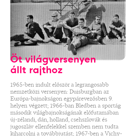
Öt világversenyen
állt rajthoz
1965-ben indult először a legrangosabb
nemzetközi versenyen: Duisburgban az
Európa-bajnokságon egypárevezősben 9.
helyen végzett; 1966-ban Bledben a sportág
második világbajnokságának előfutamában
új-zélandi, dán, holland, csehszlovák és
jugoszláv ellenfelekkel szemben nem tudta
kiharcolni a továbbjutást; 1967-ben a Vichy-