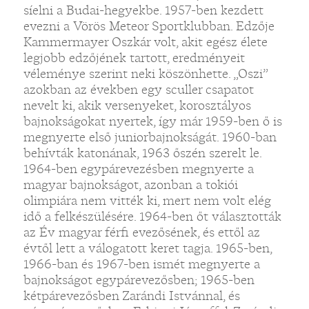
síelni a Budai-hegyekbe. 1957-ben kezdett
evezni a Vörös Meteor Sportklubban. Edzője
Kammermayer Oszkár volt, akit egész élete
legjobb edzőjének tartott, eredményeit
véleménye szerint neki köszönhette. „Oszi”
azokban az években egy sculler csapatot
nevelt ki, akik versenyeket, korosztályos
bajnokságokat nyertek, így már 1959-ben ő is
megnyerte első juniorbajnokságát. 1960-ban
behívták katonának, 1963 őszén szerelt le.
1964-ben egypárevezésben megnyerte a
magyar bajnokságot, azonban a tokiói
olimpiára nem vitték ki, mert nem volt elég
idő a felkészülésére. 1964-ben őt választották
az Év magyar férfi evezősének, és ettől az
évtől lett a válogatott keret tagja. 1965-ben,
1966-ban és 1967-ben ismét megnyerte a
bajnokságot egypárevezősben; 1965-ben
kétpárevezősben Zarándi Istvánnal, és