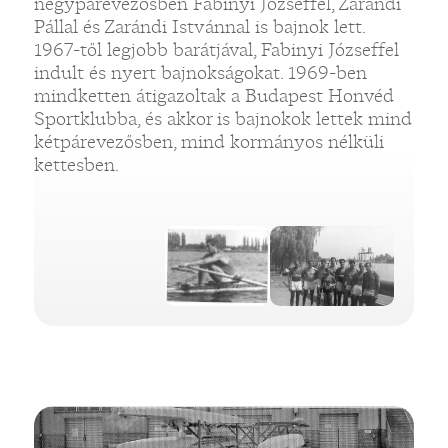
négypárevezősben Fabinyi Józseffel, Zarándi
Pállal és Zarándi Istvánnal is bajnok lett.
1967-től legjobb barátjával, Fabinyi Józseffel
indult és nyert bajnokságokat. 1969-ben
mindketten átigazoltak a Budapest Honvéd
Sportklubba, és akkor is bajnokok lettek mind
kétpárevezősben, mind kormányos nélküli
kettesben.