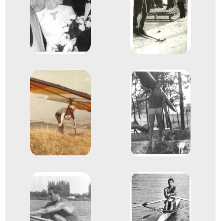
1965
1965. aug.
Duisburg
Németország
Evezés Európa-bajnokság
9
Evezős Egypárevezős (1x)
1967
1967. szept.
Vichy
Franciaország