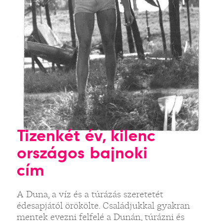
Tizenkét év, kilenc
országos bajnoki
cím
A Duna, a víz és a túrázás szeretetét
édesapjától örökölte. Családjukkal gyakran
mentek evezni felfelé a Dunán, túrázni és