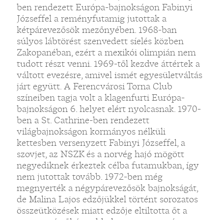
ben rendezett Európa-bajnokságon Fabinyi
Józseffel a reményfutamig jutottak a
kétpárevezősök mezőnyében. 1968-ban
súlyos lábtörést szenvedett síelés közben
Zakopanéban, ezért a mexikói olimpián nem
tudott részt venni. 1969-től kezdve áttértek a
váltott evezésre, amivel ismét egyesületváltás
járt együtt. A Ferencvárosi Torna Club
színeiben tagja volt a klagenfurti Európa-
bajnokságon 6. helyet elért nyolcasnak. 1970-
ben a St. Cathrine-ben rendezett
világbajnokságon kormányos nélküli
kettesben versenyzett Fabinyi Józseffel, a
szovjet, az NSZK és a norvég hajó mögött
negyediknek érkeztek célba futamukban, így
nem jutottak tovább. 1972-ben még
megnyerték a négypárevezősök bajnokságát,
de Malina Lajos edzőjükkel történt sorozatos
összeütközések miatt edzője eltiltotta őt a