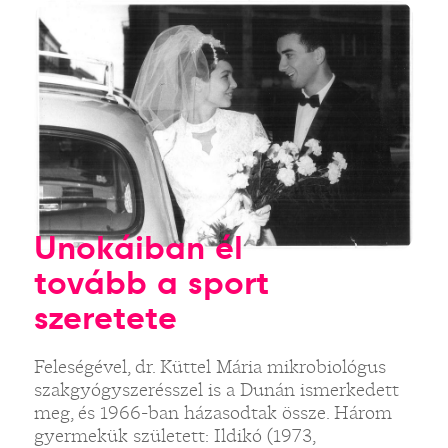
Unokáiban él
tovább a sport
szeretete
Feleségével, dr. Küttel Mária mikrobiológus
szakgyógyszerésszel is a Dunán ismerkedett
meg, és 1966-ban házasodtak össze. Három
gyermekük született: Ildikó (1973,