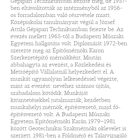
Gépipari Technikumban kezdte meg, de 1957-
ben eltávolították az intézményből az 1956-
os forradalomban való részvétele miatt.
Középiskolai tanulmányait végül a József
Attila Gépipari Technikumban fejezte be. Az
evezés mellett 1965-től a Budapesti Műszaki
Egyetem hallgatója volt. Diplomáját 1972-ben
szerezte meg az Építőmérnöki Karon
Szerkezetépítő mérnökként. Miután
abbahagyta az evezést, a Közlekedési és
Metróépítő Vállalatnál helyezkedett el. A
munkát ugyanolyan lelkesedéssel végezte,
mint az evezést: nevéhez számos újítás,
szabadalom kötődik. Munkáját
kitüntetésekkel jutalmazták; kezdetben
munkahelyi mérnök, építésvezető, majd fő-
építésvezető volt. A Budapesti Műszaki
Egyetem Építőmérnöki Karán 1979–1981
között Geotechnikai Szakmérnöki oklevelet is
szerzett. 1981-ben a Földmérő és Talajvizsgáló