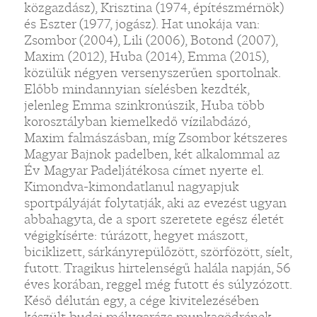
közgazdász), Krisztina (1974, építészmérnök)
és Eszter (1977, jogász). Hat unokája van:
Zsombor (2004), Lili (2006), Botond (2007),
Maxim (2012), Huba (2014), Emma (2015),
közülük négyen versenyszerűen sportolnak.
Előbb mindannyian síelésben kezdték,
jelenleg Emma szinkronúszik, Huba több
korosztályban kiemelkedő vízilabdázó,
Maxim falmászásban, míg Zsombor kétszeres
Magyar Bajnok padelben, két alkalommal az
Év Magyar Padeljátékosa címet nyerte el.
Kimondva-kimondatlanul nagyapjuk
sportpályáját folytatják, aki az evezést ugyan
abbahagyta, de a sport szeretete egész életét
végigkísérte: túrázott, hegyet mászott,
biciklizett, sárkányrepülőzött, szörfözött, síelt,
futott. Tragikus hirtelenségű halála napján, 56
éves korában, reggel még futott és súlyzózott.
Késő délután egy, a cége kivitelezésében
készült budai mélygarázs munkagödrének