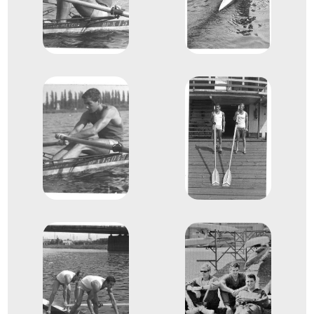
Evezés Európa-bajnokság
Fabinyi József
Bohn István
Evezős Kétpárevezős (2x)
Helyezetlen