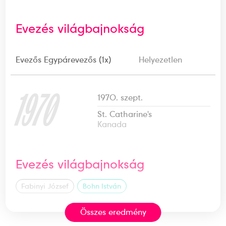
Evezés világbajnokság
Evezős Egypárevezős (1x)
Helyezetlen
1970
1970. szept.
St. Catharine's
Kanada
Evezés világbajnokság
Fabinyi József
Bohn István
Összes eredmény
Evezős Kormányos nélküli
Helyezetlen