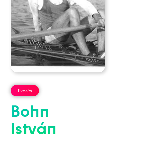
Evezés
Bohn
István