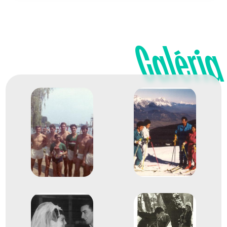
kettes (2-)
1969
1969. szept.
Galéria
Klagenfurt
Ausztria
Evezés Európa-bajnokság
Czakó Csaba
Dr. Kokas Péter
Pályi András
Romvári László
Felcsiki Ákos
Rigler György
Molnár Andor
Fabinyi József
Bohn István
6
Evezős Nyolcas (8+)