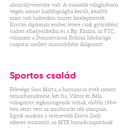
alosztályvezetője volt. A második világháború
végén német hadifogságba került, később
mint volt ludovikás tisztet kitelepítették.
Ezután diplomás ember létére csak gyúróként
tudott elhelyezkedni és a Bp. Kinizsi, az FTC,
valamint a Dunaújvárosi Kohász labdarúgó
csapatai mellett masszőrként dolgozott.
Sportos család
Felesége Sass Márta, a harmincas évek ismert
teniszbajnoknője, két fia, Viktor és Béla
válogatott jégkorongozók voltak, előbbi 1964-
ben részt vett az innsbrucki téli olimpián.
Egyik unokája a testnevelő Zsitva Zsolt
sikeres teniszező, az MTK bajnokcsapatának