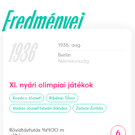
Eredményei
1936
1936. aug.
Berlin
Németország
XI. nyári olimpiai játékok
Kovács József
Ribényi Tibor
Vadas József István Sándor
Zsitvai Zoltán
Rövidtávfutás 4x400 m
6