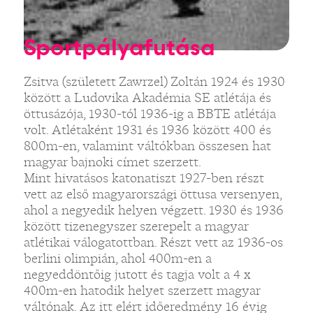
Sportpályafutása
Zsitva (született Zawrzel) Zoltán 1924 és 1930
között a Ludovika Akadémia SE atlétája és
öttusázója, 1930-tól 1936-ig a BBTE atlétája
volt. Atlétaként 1931 és 1936 között 400 és
800m-en, valamint váltókban összesen hat
magyar bajnoki címet szerzett.
Mint hivatásos katonatiszt 1927-ben részt
vett az első magyarországi öttusa versenyen,
ahol a negyedik helyen végzett. 1930 és 1936
között tizenegyszer szerepelt a magyar
atlétikai válogatottban. Részt vett az 1936-os
berlini olimpián, ahol 400m-en a
negyeddöntőig jutott és tagja volt a 4 x
400m-en hatodik helyet szerzett magyar
váltónak. Az itt elért időeredmény 16 évig