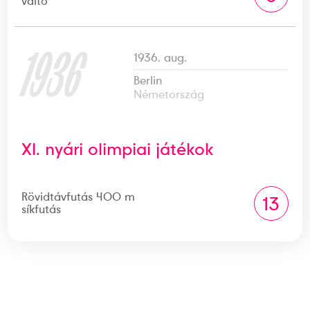
váltó
1936
1936. aug.
Berlin
Németország
XI. nyári olimpiai játékok
Rövidtávfutás 400 m
13
síkfutás