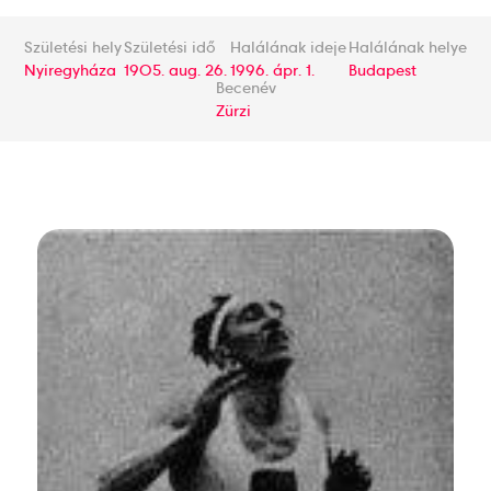
Születési hely
Születési idő
Halálának ideje
Halálának helye
Nyiregyháza
1905. aug. 26.
1996. ápr. 1.
Budapest
Becenév
Zürzi