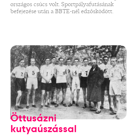
országos csúcs volt. Sportpályafutásának
befejezése után a BBTE-nél edzősködött.
Öttusázni
kutyaúszással