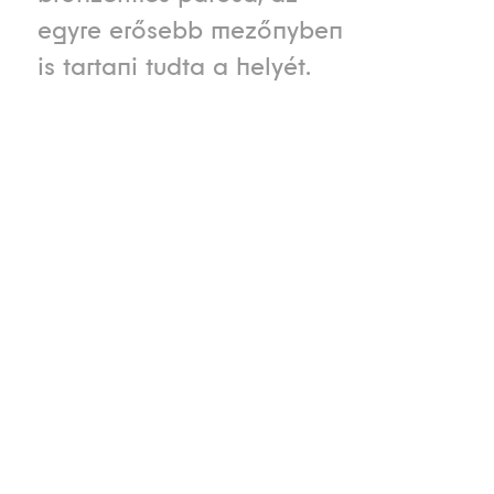
egyre erősebb mezőnyben
is tartani tudta a helyét.
Verseny típusa
Verseny neve
A rendező
ország
Téli
Olimpia
VII. téli
nyelvén
olimpiai
VII Giochi
játékok
Olimpici
invernali
Kezdete
Vége
Lokáció
1956. január
1956.
Cortina
26.
február 5.
d’Ampezzo,
Olaszország