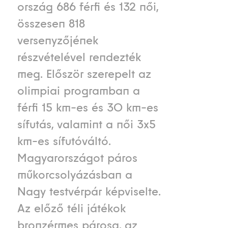
ország 686 férfi és 132 női,
összesen 818
versenyzőjének
részvételével rendezték
meg. Először szerepelt az
olimpiai programban a
férfi 15 km-es és 30 km-es
sífutás, valamint a női 3x5
km-es sífutóváltó.
Magyarországot páros
műkorcsolyázásban a
Nagy testvérpár képviselte.
Az előző téli játékok
bronzérmes párosa, az