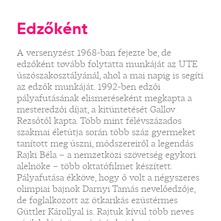
Edzőként
A versenyzést 1968-ban fejezte be, de
edzőként tovább folytatta munkáját az UTE
úszószakosztályánál, ahol a mai napig is segíti
az edzők munkáját. 1992-ben edzői
pályafutásának elismeréseként megkapta a
mesteredzői díjat, a kitüntetését Gallov
Rezsőtől kapta. Több mint félévszázados
szakmai életútja során több száz gyermeket
tanított meg úszni, módszereiről a legendás
Rajki Béla – a nemzetközi szövetség egykori
alelnöke – több oktatófilmet készített.
Pályafutása ékköve, hogy ő volt a négyszeres
olimpiai bajnok Darnyi Tamás nevelőedzője,
de foglalkozott az ötkarikás ezüstérmes
Güttler Károllyal is. Rajtuk kívül több neves