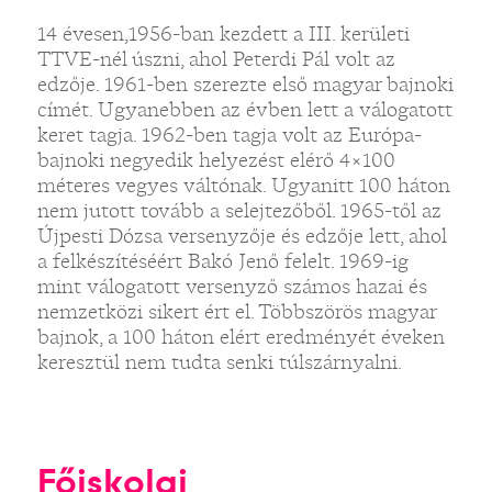
14 évesen,1956-ban kezdett a III. kerületi
TTVE-nél úszni, ahol Peterdi Pál volt az
edzője. 1961-ben szerezte első magyar bajnoki
címét. Ugyanebben az évben lett a válogatott
keret tagja. 1962-ben tagja volt az Európa-
bajnoki negyedik helyezést elérő 4×100
méteres vegyes váltónak. Ugyanitt 100 háton
nem jutott tovább a selejtezőből. 1965-től az
Újpesti Dózsa versenyzője és edzője lett, ahol
a felkészítéséért Bakó Jenő felelt. 1969-ig
mint válogatott versenyző számos hazai és
nemzetközi sikert ért el. Többszörös magyar
bajnok, a 100 háton elért eredményét éveken
keresztül nem tudta senki túlszárnyalni.
Főiskolai