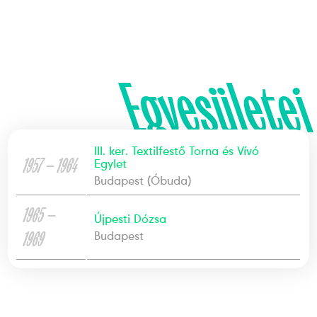
Egyesületei
III. ker. Textilfestő Torna és Vívó
1957 — 1964
Egylet
Budapest (Óbuda)
1965 —
Újpesti Dózsa
1969
Budapest