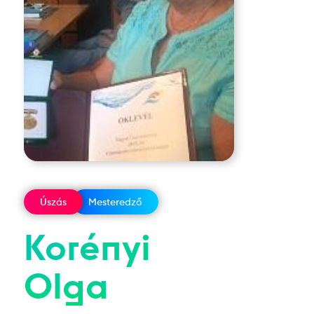
Úszás
Mesteredző
Korényi
Olga