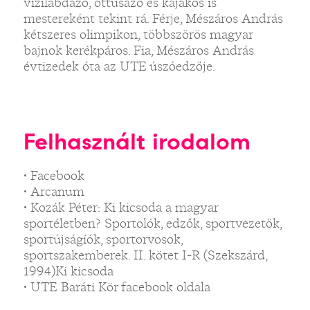
vízilabdázó, öttusázó és kajakos is
mestereként tekint rá. Férje, Mészáros András
kétszeres olimpikon, többszörös magyar
bajnok kerékpáros. Fia, Mészáros András
évtizedek óta az UTE úszóedzője.
Felhasznált irodalom
• Facebook
• Arcanum
• Kozák Péter: Ki kicsoda a magyar
sportéletben? Sportolók, edzők, sportvezetők,
sportújságíók, sportorvosok,
sportszakemberek. II. kötet I-R (Szekszárd,
1994)Ki kicsoda
• UTE Baráti Kör facebook oldala