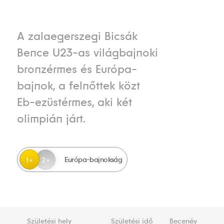
A zalaegerszegi Bicsák
Bence U23-as világbajnoki
bronzérmes és Európa-
bajnok, a felnőttek közt
Eb-ezüstérmes, aki két
olimpián járt.
Európa-bajnokság
1
2
Születési hely
Születési idő
Becenév