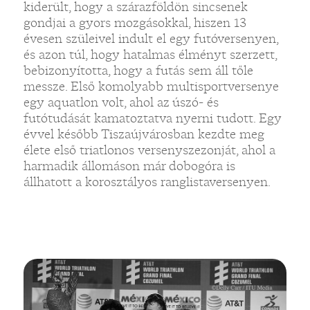
kiderült, hogy a szárazföldön sincsenek
gondjai a gyors mozgásokkal, hiszen 13
évesen szüleivel indult el egy futóversenyen,
és azon túl, hogy hatalmas élményt szerzett,
bebizonyította, hogy a futás sem áll tőle
messze. Első komolyabb multisportversenye
egy aquatlon volt, ahol az úszó- és
futótudását kamatoztatva nyerni tudott. Egy
évvel később Tiszaújvárosban kezdte meg
élete első triatlonos versenyszezonját, ahol a
harmadik állomáson már dobogóra is
állhatott a korosztályos ranglistaversenyen.