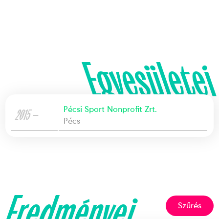
Egyesületei
Pécsi Sport Nonprofit Zrt.
2015 —
Pécs
Eredményei
Szűrés