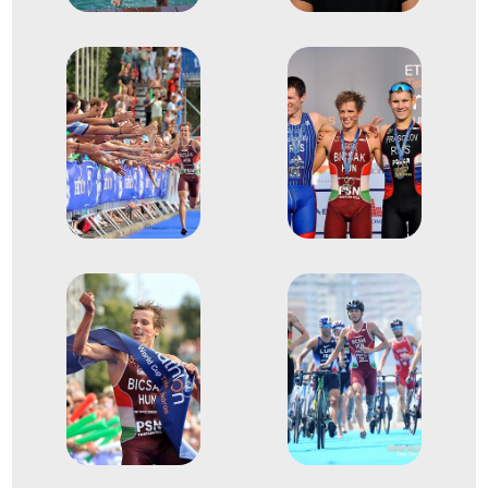
2020
2021. júl.
Tokió
Japán
XXXII. nyári olimpiai játékok
Bicsák Bence
Tóth Tamás
Bragmayer Zsanett
dr. Kovács Zsófia
11
Triatlon vegyes
2024
2024. júl.
Párizs
Franciaország