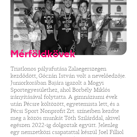
Mérföldkövek
Triatlonos pályafutása Zalaegerszegen
kezdődött, Góczán István volt a nevelőedzője.
Juniorkorában Bajára igazolt a Mogyi
Sportegyesülethez, ahol Borbély Miklós
irányításával folytatta. A gimnáziumi évek
után Pécsre költözött, egyetemista lett, és a
Pécsi Sport Nonprofit Zrt. színeiben kezdte
meg a közös munkát Tóth Szilárddal, akivel
egészen 2022-ig dolgoztak együtt. Jelenleg
egy nemzetközi csapatattal készül Joel Filliol