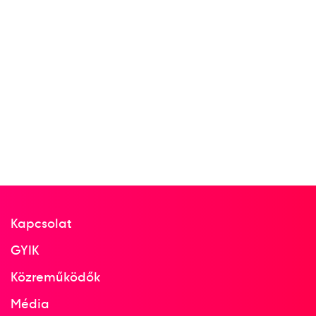
Bragmayer Zsanett
dr. Kovács Zsófia
12
Triatlon vegyes
2018
2018. júl.
Hamburg
Németország
Kapcsolat
Hamburg ITU Triathlon Mixed
GYIK
Relay World Championships
Közreműködők
Bicsák Bence
Faldum Gábor
Média
Bragmayer Zsanett
dr. Kovács Zsófia