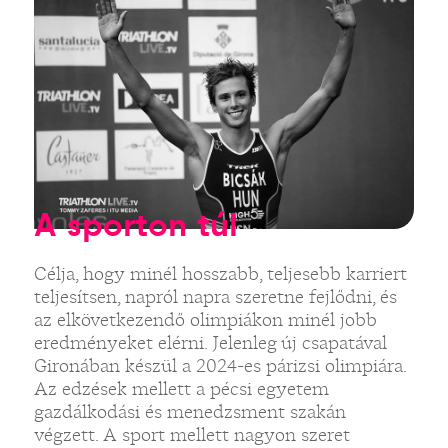
A sporton túl
Célja, hogy minél hosszabb, teljesebb karriert
teljesítsen, napról napra szeretne fejlődni, és
az elkövetkezendő olimpiákon minél jobb
eredményeket elérni. Jelenleg új csapatával
Gironában készül a 2024-es párizsi olimpiára.
Az edzések mellett a pécsi egyetem
gazdálkodási és menedzsment szakán
végzett. A sport mellett nagyon szeret