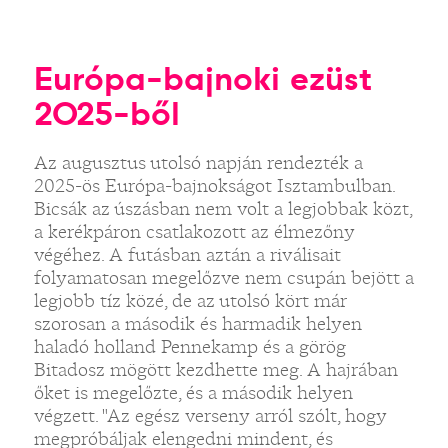
Európa-bajnoki ezüst
2025-ből
Az augusztus utolsó napján rendezték a
2025-ös Európa-bajnokságot Isztambulban.
Bicsák az úszásban nem volt a legjobbak közt,
a kerékpáron csatlakozott az élmezőny
végéhez. A futásban aztán a riválisait
folyamatosan megelőzve nem csupán bejött a
legjobb tíz közé, de az utolsó kört már
szorosan a második és harmadik helyen
haladó holland Pennekamp és a görög
Bitadosz mögött kezdhette meg. A hajrában
őket is megelőzte, és a második helyen
végzett. "Az egész verseny arról szólt, hogy
megpróbáljak elengedni mindent, és