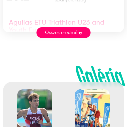
Aguilas ETU Triathlon U23 and
Youth European
Összes eredmény
Championships
2
Triatlon vegyes
Galéria
2025
2025. aug.
Isztambul
Törökország
Triatlon Európa-bajnokság