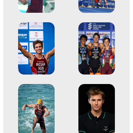
2
Triatlon egyéni
2020
2021. júl.
Tokió
Japán
XXXII. nyári olimpiai játékok
7
Triatlon egyéni