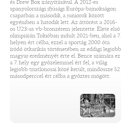
és Drew Box irányításával. A 2012-es
spanyolországi ifjúsági Európa-bajnokságon
csapatban a második, a juniorok között
egyéniben a hatodik lett. Az áttörést a 2016-
os U23-as vb-bronzérem jelentette. Élete első
olimpiáján Tokióban indult 2021-ben, ahol a 7.
helyen ért célba, ezzel a sportág 2000 óta
„
íródó ötkarikás történetében az eddigi legjobb
magyar eredményét érte el. Bence számára ez
a 7. hely egy győzelemmel ért fel, a világ
legjobb triatlonosai közé került, mindössze 52
másodperccel ért célba a győztes mögött.