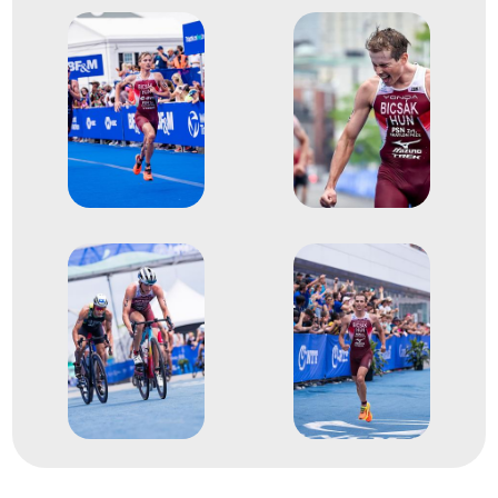
XXXIII. nyári olimpiai játékok
16
Triatlon egyéni
2020
2020. szept.
Hamburg
Németország
Hamburg ITU Triathlon Mixed
Relay World Championships
Bicsák Bence
Faldum Gábor