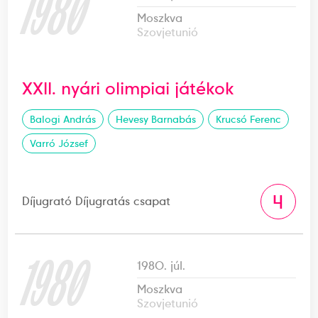
1980
Moszkva
Szovjetunió
XXII. nyári olimpiai játékok
Balogi András
Hevesy Barnabás
Krucsó Ferenc
Varró József
4
Díjugrató Díjugratás csapat
1980
1980. júl.
Moszkva
Szovjetunió