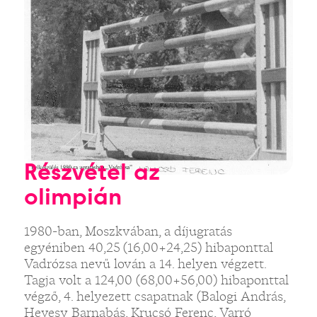
Részvétel az
olimpián
1980-ban, Moszkvában, a díjugratás
egyéniben 40,25 (16,00+24,25) hibaponttal
Vadrózsa nevű lován a 14. helyen végzett.
Tagja volt a 124,00 (68,00+56,00) hibaponttal
végző, 4. helyezett csapatnak (Balogi András,
Hevesy Barnabás, Krucsó Ferenc, Varró