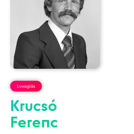
Lovaglás
Krucsó
Ferenc