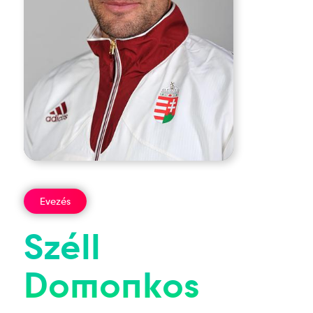
Evezés
Széll
Domonkos