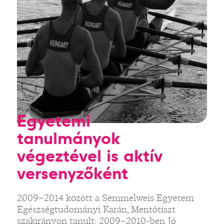
Egyetemi
tanulmányok
végeztével is aktív
versenyzőként
2009–2014 között a Semmelweis Egyetem
Egészségtudományi Karán, Mentőtiszt
szakirányon tanult; 2009–2010-ben Jó