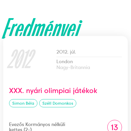
Eredményei
2012
2012. júl.
London
Nagy-Britannia
XXX. nyári olimpiai játékok
Simon Béla
Széll Domonkos
Evezős Kormányos nélküli
13
kettes (2-)