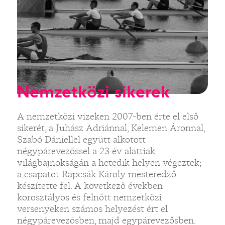
Nemzetközi sikerek
A nemzetközi vizeken 2007-ben érte el első
sikerét, a Juhász Adriánnal, Kelemen Áronnal,
Szabó Dániellel együtt alkotott
négypárevezőssel a 23 év alattiak
világbajnokságán a hetedik helyen végeztek;
a csapatot Rapcsák Károly mesteredző
készítette fel. A következő években
korosztályos és felnőtt nemzetközi
versenyeken számos helyezést ért el
négypárevezősben, majd egypárevezősben.