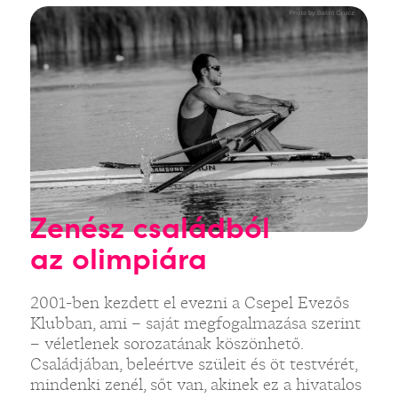
Zenész családból
az olimpiára
2001-ben kezdett el evezni a Csepel Evezős
Klubban, ami – saját megfogalmazása szerint
– véletlenek sorozatának köszönhető.
Családjában, beleértve szüleit és öt testvérét,
mindenki zenél, sőt van, akinek ez a hivatalos