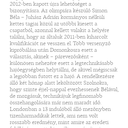
2012-ben kapott újra lehetőséget a
bizonyításra. Az olimpiára készülő Simon
Béla – Juhász Adrián kormányos nélküli
kettes tagjai közül az utóbbi kiesett a
csapatból, azonnal kellett valakit a helyére
találni, hogy az általuk 2011-ben kiharcolt
kvalifikációt ne vesszen el. Több versenyző
kipróbálása után Domonkosra esett a
választás, akinek – párevezősként –
különösen nehezére esett a legtechnikásabb
hajóegységben helytállni, de akivel mégiscsak
a legjobban futott ez a hajó. A rendelkezésre
álló két hónap alatt leköltözött Szolnokra,
hogy szinte éjjel-nappal evezhessenek Bélával,
de mozgásuk, technikájuk legfinomabb
összehangolására már nem maradt idő.
Londonban a 13 indulóból álló mezőnyben
tizenharmadikak lettek, ami nem volt
rosszabb eredmény, mint amire az eredeti