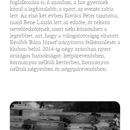
foglalkozása is, ő azonban, a hat gyermek
közül a legfiatalabb, a sport, az evezés rabja
lett. Az első két évben Kovács Péter tanította,
majd Bene László lett az edzője, őt tekinti
nevelőedzőjének, mert neki köszönheti a
legtöbbet, azt, hogy a válogatottságig eljutott.
Később Búza József irányította felkészülését a
klubon belül. 2014-ig négy számban nyert
országos bajnokságot: kétpárevezősben,
kormányos nélküli kettesben, kormányos
nélküli négyesben és négypárevezősben.