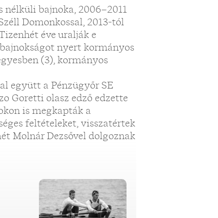
 nélküli bajnoka, 2006–2011
Széll Domonkossal, 2013-tól
Tizenhét éve uralják e
7 bajnokságot nyert kormányos
négyesben (3), kormányos
nal együtt a Pénzügyőr SE
zo Goretti olasz edző edzette
okon is megkapták a
éges feltételeket, visszatértek
mét Molnár Dezsővel dolgoznak