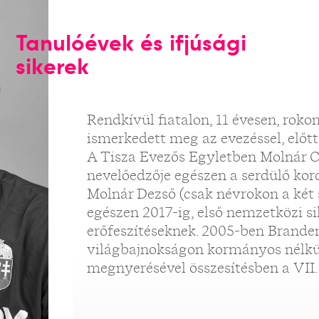
Tanulóévek és ifjúsági
sikerek
Rendkívül fiatalon, 11 évesen, roko
ismerkedett meg az evezéssel, előtt
A Tisza Evezős Egyletben Molnár Cs
nevelőedzője egészen a serdülő kor
Molnár Dezső (csak névrokon a két 
egészen 2017-ig, első nemzetközi si
erőfeszítéseknek. 2005-ben Brande
világbajnokságon kormányos nélkü
megnyerésével összesítésben a VII.