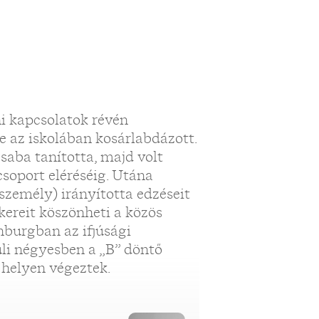
ni kapcsolatok révén
e az iskolában kosárlabdázott.
aba tanította, majd volt
csoport eléréséig. Utána
személy) irányította edzéseit
kereit köszönheti a közös
nburgban az ifjúsági
li négyesben a „B” döntő
 helyen végeztek.