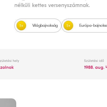
nélküli kettes versenyszámnak.
Világbajnokság
Európa-bajnoks
1
1
zületési hely
Születési idő
Szolnok
1988. aug. 