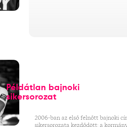
Példátlan bajnoki
sikersorozat
2006-ban az első felnőtt bajnoki c
sikersorozata kezdődött: a kormány