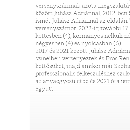
versenyszámnak azóta megszakítás
között Juhász Adriánnal, 2012-ben 
ismét Juhász Adriánnal az oldalán. 
versenyszámot. 2022-ig további 1
kettesben (4), kormányos nélküli 
négyesben (4) és nyolcasban (6).
2017 és 2021 között Juhász Adrián
színeiben versenyeztek és Eros Ren
kettősüket, majd amikor már Szoln
professzionális felkészüléshez szüks
az anyaegyesületbe és 2021 óta is
együtt.