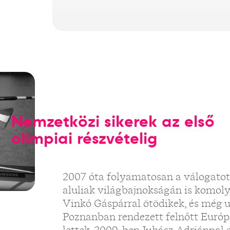
Nemzetközi sikerek az első
olimpiai részvételig
2007 óta folyamatosan a válogatott
aluliak világbajnokságán is komoly 
Vinkó Gáspárral ötödikek, és még
Poznanban rendezett felnőtt Euró