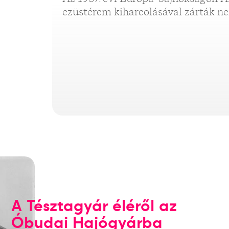
ezüstérem kiharcolásával zárták ne
A Tésztagyár éléről az
Óbudai Hajógyárba