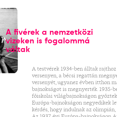
A fivérek a nemzetközi
vizeken is fogalommá
váltak
A testvérek 1934-ben álltak rajtho
versenyen, a bécsi regattán megnye
versenyét, ugyanez évben itthon már
bajnokságot is megnyerték. 1935-b
főiskolai világbajnokságon győztek
Európa-bajnokságon negyedikek let
kérdés, hogy indulnak az olimpián,
Az 1937. évi Európa-bajnokságon