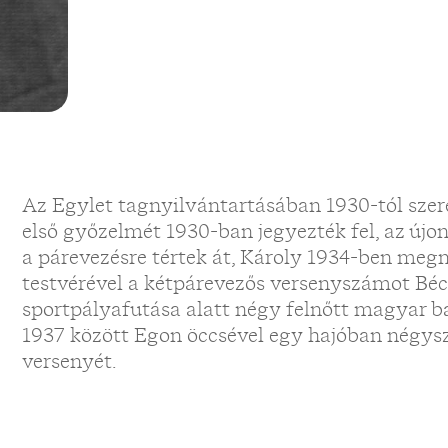
Az Egylet tagnyilvántartásában 1930-tól szere
első győzelmét 1930-ban jegyezték fel, az új
a párevezésre tértek át, Károly 1934-ben megny
testvérével a kétpárevezős versenyszámot Béc
sportpályafutása alatt négy felnőtt magyar ba
1937 között Egon öccsével egy hajóban négys
versenyét.