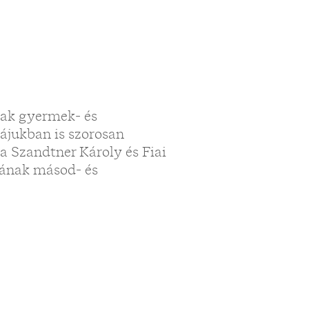
sak gyermek- és
jukban is szorosan
a Szandtner Károly és Fiai
sának másod- és