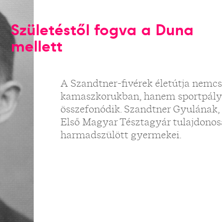
Születéstől fogva a Duna
mellett
A Szandtner-fivérek életútja nemc
kamaszkorukban, hanem sportpályá
összefonódik. Szandtner Gyulának, 
Első Magyar Tésztagyár tulajdono
harmadszülött gyermekei.