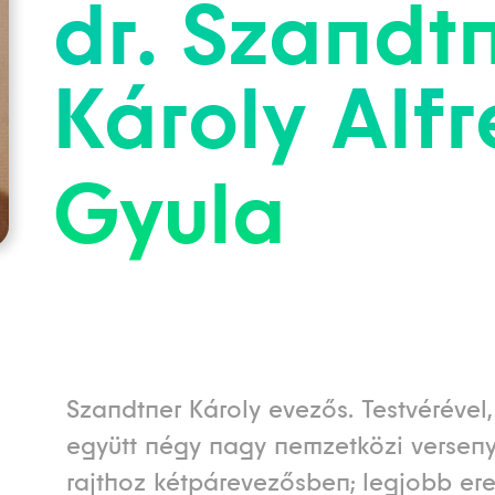
dr.
Szandtn
Károly
Alf
Gyula
Szandtner Károly evezős. Testvérével
együtt négy nagy nemzetközi verseny
rajthoz kétpárevezősben; legjobb e