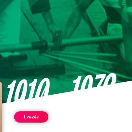
—1973
1910
Evezés