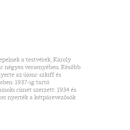
pelnek a testvérek, Károly
onc négyes versenyében. Később
erte az újonc szkiff és
sben. 1937-ig tartó
jnoki címet szerzett: 1934 és
zer nyerték a kétpárevezősök