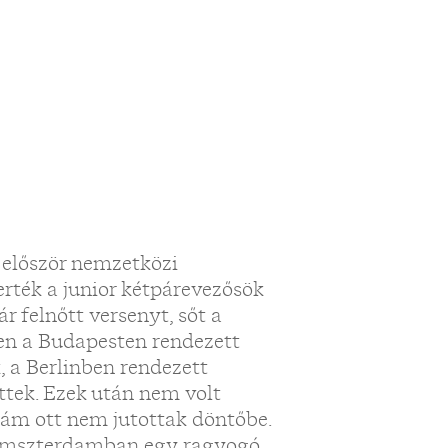
z először nemzetközi
rték a junior kétpárevezősök
 felnőtt versenyt, sőt a
en a Budapesten rendezett
, a Berlinben rendezett
tek. Ezek után nem volt
 ám ott nem jutottak döntőbe.
 Amszterdamban egy ragyogó