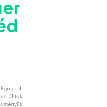
er
réd
, Egonnal
en álltak
redményük