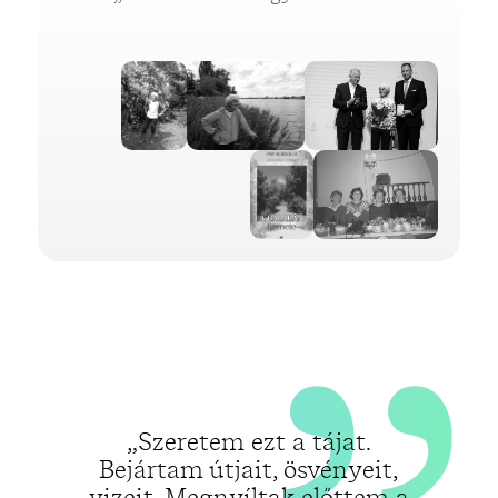
„
„Szeretem ezt a tájat.
Bejártam útjait, ösvényeit,
vizeit. Megnyíltak előttem a