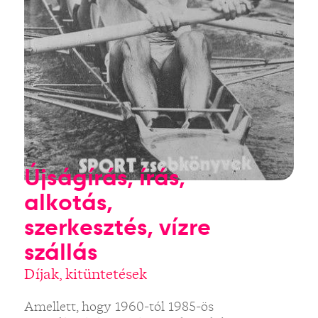
Újságírás, írás,
alkotás,
szerkesztés, vízre
szállás
Díjak, kitüntetések
Amellett, hogy 1960-tól 1985-ös