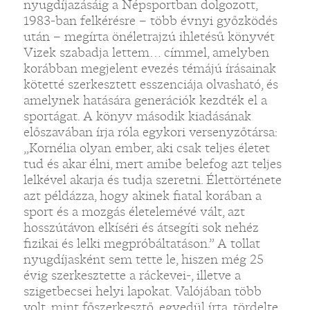
nyugdíjazásáig a Népsportban dolgozott,
1983-ban felkérésre – több évnyi győzködés
után – megírta önéletrajzú ihletésű könyvét
Vizek szabadja lettem… címmel, amelyben
korábban megjelent evezés témájú írásainak
kötetté szerkesztett esszenciája olvasható, és
amelynek hatására generációk kezdték el a
sportágat. A könyv második kiadásának
előszavában írja róla egykori versenyzőtársa:
„Kornélia olyan ember, aki csak teljes életet
tud és akar élni, mert amibe belefog azt teljes
lelkével akarja és tudja szeretni. Élettörténete
azt példázza, hogy akinek fiatal korában a
sport és a mozgás életelemévé vált, azt
hosszútávon elkíséri és átsegíti sok nehéz
fizikai és lelki megpróbáltatáson.” A tollat
nyugdíjasként sem tette le, hiszen még 25
évig szerkesztette a ráckevei-, illetve a
szigetbecsei helyi lapokat. Valójában több
volt, mint főszerkesztő, egyedül írta, tördelte,