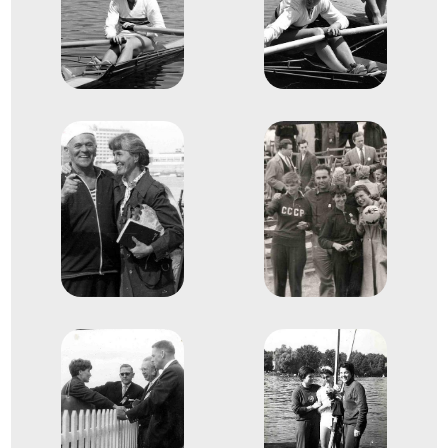
1955
1955. aug.
Bukarest
Románia
Evezés Európa-bajnokság
3
Evezős Egypárevezős (1x)
1956
1956. aug.
Bled
Jugoszlávia
Evezés Európa-bajnokság