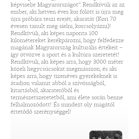
képviselje Magyarországot”. Rendkívüli az az
ember, aki hetven éves kor fölött is újra meg
újra próbára teszi erejét, akaratát (Kori 70
évesen tanult meg síelni, korcsolyázni)!
Rendkívüli, aki képes naponta 100
kilométereket kerékpározni, hogy felfedezze
magának Magyarország kulturális értékeit –
így ötvözve a sport és a kultúra szeretetét!
Rendkívüli, aki képes arra, hogy 3000 méter
közeli hegycsúcsokat megmásszon, és aki
képes arra, hogy tizenéves gyerekeknek is
átadjon valamit abból a szívósságból,
kitartásból, akaraterőből és
természetszeretetből, ami élete során benne
felhalmozódott! És mindezt oly magától
értetődő szerénységgel!