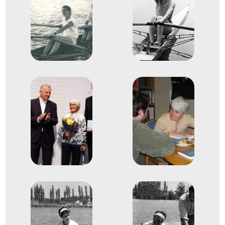
1
Evezős Egypárevezős (1x)
1961
1961. aug.
Prága
Csehszlovákia
Evezés Európa-bajnokság
1
Evezős Egypárevezős (1x)