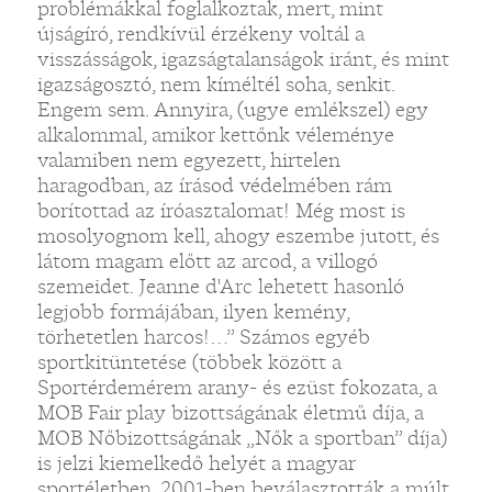
problémákkal foglalkoztak, mert, mint
újságíró, rendkívül érzékeny voltál a
visszásságok, igazságtalanságok iránt, és mint
igazságosztó, nem kíméltél soha, senkit.
Engem sem. Annyira, (ugye emlékszel) egy
alkalommal, amikor kettőnk véleménye
valamiben nem egyezett, hirtelen
haragodban, az írásod védelmében rám
borítottad az íróasztalomat! Még most is
mosolyognom kell, ahogy eszembe jutott, és
látom magam előtt az arcod, a villogó
szemeidet. Jeanne d'Arc lehetett hasonló
legjobb formájában, ilyen kemény,
törhetetlen harcos!…” Számos egyéb
sportkitüntetése (többek között a
Sportérdemérem arany- és ezüst fokozata, a
MOB Fair play bizottságának életmű díja, a
MOB Nőbizottságának „Nők a sportban” díja)
is jelzi kiemelkedő helyét a magyar
sportéletben. 2001-ben beválasztották a múlt