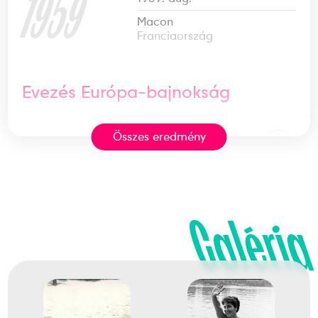
1959
Macon
Franciaország
Evezés Európa-bajnokság
Összes eredmény
1
Evezős Egypárevezős (1x)
1960
1960. aug.
Galéria
London (Willesden)
Nagy-Britannia
Evezés Európa-bajnokság