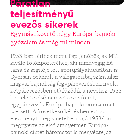
Páratlan
teljesítményű
evezős sikerek
Egymást követő négy Európa-bajnoki
győzelem és még mi minden
1953-ban férjhez ment Pap Jenőhöz, az MTI
kiváló fotóriporteréhez, aki mindvégig hű
társa és segítője lett sportpályafutásában is.
Gyorsan bekerült a válogatottba, számtalan
magyar bajnokság (egypárevezősben nyolc,
kétpárevezősben öt) fűződik a nevéhez. 1955-
ben elérte első nemzetközi sikerét,
egypárevezős Európa-bajnoki bronzérmet
szerzett. A következő két évben ezt az
eredményt megismételte, majd 1958-ban
megnyerte az első aranyérmét. Európa-
bajnoki címét háromszor is megvédte, az