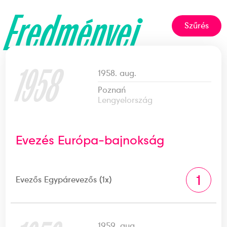
Eredményei
Szűrés
1958
1958. aug.
Poznań
Lengyelország
Evezés Európa-bajnokság
1
Evezős Egypárevezős (1x)
1959. aug.