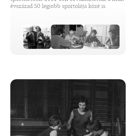
évszázad 50 legjobb sportolója közé is.