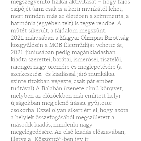
megszégyenítő fizikai aktivitását – hogy fájós
csípőjét (ami csak is a kerti munkától lehet,
mert minden más az életében a szimmetria, a
harmónia jegyében telt) is tegye rendbe. A
műtét sikerült, a fájdalom megszűnt.
2021. májusában a Magyar Olimpiai Bizottság
közgyűlésén a MOB Életműdíját vehette át,
2021. júniusában pedig magánkiadásban
kiadta szerettei, barátai, ismerősei, tisztelői,
rajongói nagy örömére és meglepetésére (a
szerkesztési- és kiadással járó munkákat
szinte titokban végezte, csak pár ember
tudtával) A Balabán üzenete című könyvet,
melyben az előzőekben már említett helyi
újságokban megjelenő írásait gyűjtötte
csokorba. Ezzel olyan sikert ért el, hogy azóta
a helyiek összefogásából megszületett a
második kiadás, mindenki nagy
megelégedésére. Az első kiadás előszavában,
illetve a „Köszöntő”-ben így ír: