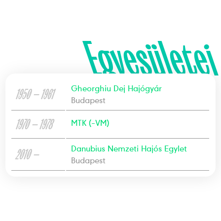
Egyesületei
Gheorghiu Dej Hajógyár
1950 — 1961
Budapest
1970 — 1978
MTK (-VM)
Danubius Nemzeti Hajós Egylet
2010 —
Budapest