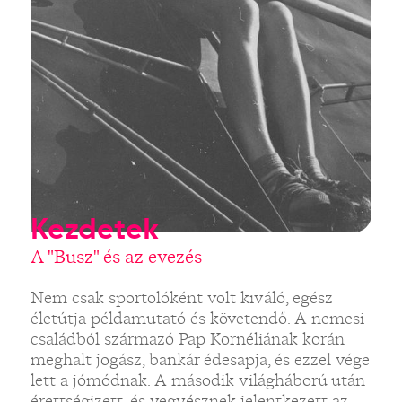
Kezdetek
A "Busz" és az evezés
Nem csak sportolóként volt kiváló, egész
életútja példamutató és követendő. A nemesi
családból származó Pap Kornéliának korán
meghalt jogász, bankár édesapja, és ezzel vége
lett a jómódnak. A második világháború után
érettségizett, és vegyésznek jelentkezett az