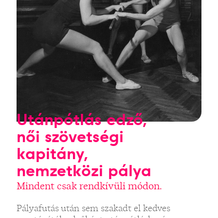
Utánpótlás edző,
női szövetségi
kapitány,
nemzetközi pálya
Mindent csak rendkívüli módon.
Pályafutás után sem szakadt el kedves