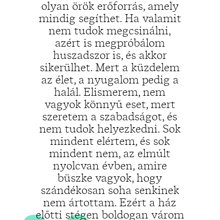
olyan örök erőforrás, amely
mindig segíthet. Ha valamit
nem tudok megcsinálni,
„
azért is megpróbálom
huszadszor is, és akkor
sikerülhet. Mert a küzdelem
az élet, a nyugalom pedig a
halál. Elismerem, nem
vagyok könnyű eset, mert
szeretem a szabadságot, és
nem tudok helyezkedni. Sok
mindent elértem, és sok
mindent nem, az elmúlt
nyolcvan évben, amire
büszke vagyok, hogy
szándékosan soha senkinek
nem ártottam. Ezért a ház
előtti stégen boldogan várom