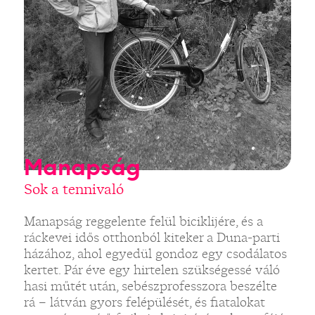
Manapság
Sok a tennivaló
Manapság reggelente felül biciklijére, és a
ráckevei idős otthonból kiteker a Duna-parti
házához, ahol egyedül gondoz egy csodálatos
kertet. Pár éve egy hirtelen szükségessé váló
hasi műtét után, sebészprofesszora beszélte
rá – látván gyors felépülését, és fiatalokat