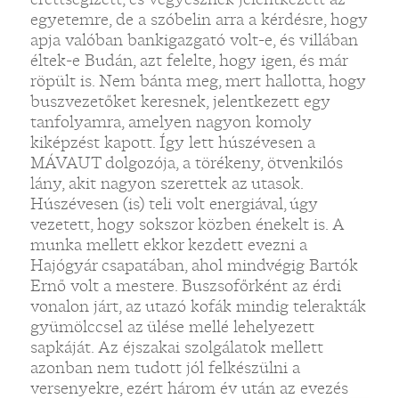
egyetemre, de a szóbelin arra a kérdésre, hogy
apja valóban bankigazgató volt-e, és villában
éltek-e Budán, azt felelte, hogy igen, és már
röpült is. Nem bánta meg, mert hallotta, hogy
buszvezetőket keresnek, jelentkezett egy
tanfolyamra, amelyen nagyon komoly
kiképzést kapott. Így lett húszévesen a
MÁVAUT dolgozója, a törékeny, ötvenkilós
lány, akit nagyon szerettek az utasok.
Húszévesen (is) teli volt energiával, úgy
vezetett, hogy sokszor közben énekelt is. A
munka mellett ekkor kezdett evezni a
Hajógyár csapatában, ahol mindvégig Bartók
Ernő volt a mestere. Buszsofőrként az érdi
vonalon járt, az utazó kofák mindig telerakták
gyümölccsel az ülése mellé lehelyezett
sapkáját. Az éjszakai szolgálatok mellett
azonban nem tudott jól felkészülni a
versenyekre, ezért három év után az evezés