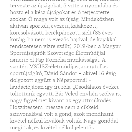
tervezte az újságokat, ő vitte a nyomdába és
hozta el a kész újságokat és ő terjesztette
azokat. Ő maga volt az újság. Mindeközben
aktívan sportolt, evezett, kajakozott,
korcsolyázott, kerékpározott, síelt (85 éves
koráig, ha nem is evezős hajóval, de kajakkal
rendszeresen vízre szállt). 2019-ben a Magyar
Sportújságírók Szövetsége Életműdíjjal
ismerte el Pap Kornélia munkásságát. A
szintén MSÚSZ-életműdíjas, aranytollas
sportújságíró, Dávid Sándor – akivel 16 évig
dolgozott együtt a Népsportnál –
laudációjában így írt róla: „Csodálatos éveket
töltöttünk együtt. Bár Veled enyhén szólva is,
nagy figyelmet kívánt az együttműködés.
Hozzáteszem: messze nem a cikkeid
színvonalával volt a gond, azok mondhatni
kivétel nélkül kiválóak voltak. Nagy gonddal
megírtak, és kivétel nélkül jelentős