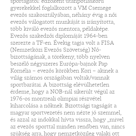
sportágától: edzőként utánpótláskorú
gyerekekkel foglalkozott a VM Csemege
evezős szakosztályában, néhány évig a női
evezős válogatott munkáját is irányította,
több kiváló evezős mentora, példaképe.
Evezős szakedzői diplomáját 1964-ben
szerezte a TF-en. Évekig tagja volt a FISA
(Nemzetközi Evezős Szövetség) Nő-
bizottságának, a törékeny, több nyelven
beszélő négyszeres Európa-bajnok Pap
Kornélia – evezős körökben Kori – akinek a
világ számos országában voltak/vannak
sportbarátai. A bizottság elévülhetetlen
érdeme, hogy a NOB-nál sikerült végül az
1976-os montreali olimpiai részvétel
kiharcolása a nőknek. Bizottsági tagságát a
magyar sportvezetés nem nézte jó szemmel,
és azzal az indokkal hívta vissza, hogy „mivel
az evezős sporttal minden rendben van, nincs
szükség arra, hogy nemzetközileg valaki ott