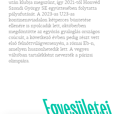
után klubja megszűnt, így 2021-től Honvéd
Szondi György SE együttesében folytatta
pályafutását. A 2023-as U23-as
kontinensviadalon kétperces büntetése
ellenére is nyolcadik lett, októberben
megdöntötte az egyórás gyaloglás országos
csúcsát, a következő évben pedig részt vett
első felnőttvilágversenyén, a római Eb-n,
amelyen huszonhetedik lett. A vegyes
váltóban tartalékként nevezték a párizsi
olimpiára.
Egyesületei