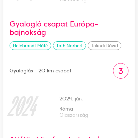
Gyalogló csapat Európa-
bajnokság
Helebrandt Máté
Tóth Norbert
Tokodi Dávid
3
Gyaloglás - 20 km csapat
2024
2024. jún.
Róma
Olaszország