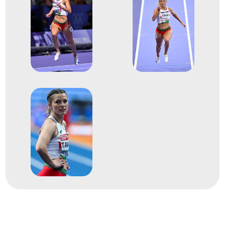
2025
2025. szept.
Tokió
Japán
Atlétikai világbajnokság
21
Rövidtávfutás 100 m síkfutás
2023
2023. aug.
Budapest
Atlétikai világbajnokság