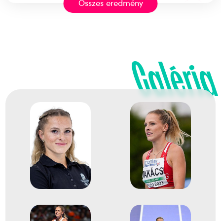
Összes eredmény
Rövidtávfutás 200 m
27
síkfutás
2023
Galéria
2023. aug.
Budapest
Atlétikai világbajnokság
Takács Boglárka
Kerekes Gréta
13
Rövidtávfutás 4x100 m váltó