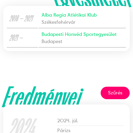
Alba Regia Atlétikai Klub
2016 — 2021
Székesfehérvár
Budapesti Honvéd Sportegyesület
2021 —
Budapest
Eredményei
Szűrés
2024
2024. júl.
Párizs