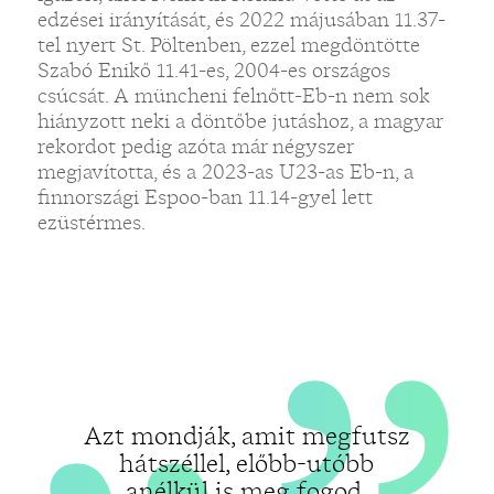
„
edzései irányítását, és 2022 májusában 11.37-
tel nyert St. Pöltenben, ezzel megdöntötte
„
Szabó Enikő 11.41-es, 2004-es országos
csúcsát. A müncheni felnőtt-Eb-n nem sok
hiányzott neki a döntőbe jutáshoz, a magyar
rekordot pedig azóta már négyszer
megjavította, és a 2023-as U23-as Eb-n, a
finnországi Espoo-ban 11.14-gyel lett
ezüstérmes.
Azt mondják, amit megfutsz
hátszéllel, előbb-utóbb
anélkül is meg fogod.