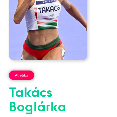
Atlétika
Takács
Boglárka