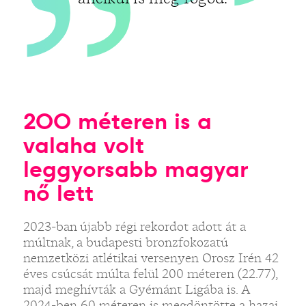
200 méteren is a
valaha volt
leggyorsabb magyar
nő lett
2023-ban újabb régi rekordot adott át a
múltnak, a budapesti bronzfokozatú
nemzetközi atlétikai versenyen Orosz Irén 42
éves csúcsát múlta felül 200 méteren (22.77),
majd meghívták a Gyémánt Ligába is. A
2024-ben 60 méteren is megdöntötte a hazai