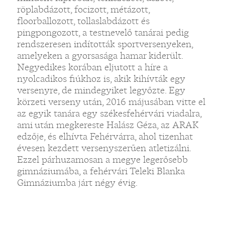
röplabdázott, focizott, métázott,
floorballozott, tollaslabdázott és
pingpongozott, a testnevelő tanárai pedig
rendszeresen indították sportversenyeken,
amelyeken a gyorsasága hamar kiderült.
Negyedikes korában eljutott a híre a
nyolcadikos fiúkhoz is, akik kihívták egy
versenyre, de mindegyiket legyőzte. Egy
körzeti verseny után, 2016 májusában vitte el
az egyik tanára egy székesfehérvári viadalra,
ami után megkereste Halász Géza, az ARAK
edzője, és elhívta Fehérvárra, ahol tizenhat
évesen kezdett versenyszerűen atletizálni.
Ezzel párhuzamosan a megye legerősebb
gimnáziumába, a fehérvári Teleki Blanka
Gimnáziumba járt négy évig.