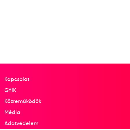
23
Rövidtávfutás 100 m síkfutás
2023
2023. aug.
Budapest
Kapcsolat
Atlétikai világbajnokság
GYIK
Közreműködők
Rövidtávfutás 200 m
29
Média
síkfutás
Adatvédelem