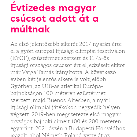
Évtizedes magyar
csúcsot adott át a
múltnak
Az első jelentősebb sikerét 2017 nyarán érte
el a győri európai ifjúsági olimpiai fesztiválon
(EYOF), ezüstérmet szerzett és 11.75-ös
ifjúsági országos csúcsot ért el, edzéseit ekkor
már Varga Tamás irányította. A következő
évben két jelentős sikere is volt, előbb
Győrben, az U18-as atlétikai Európa-
bajnokságon 100 méteren ezüstérmet
szerzett, majd Buenos Airesben, a nyári
ifjúsági olimpiai játékokon negyedik helyen
végzett. 2019-ben megszerezte első magyar
országos bajnoki címeit 100 és 200 méteren
egyaránt. 2021 őszén a Budapesti Honvédhoz
igazolt, ahol Németh Roland vette át az