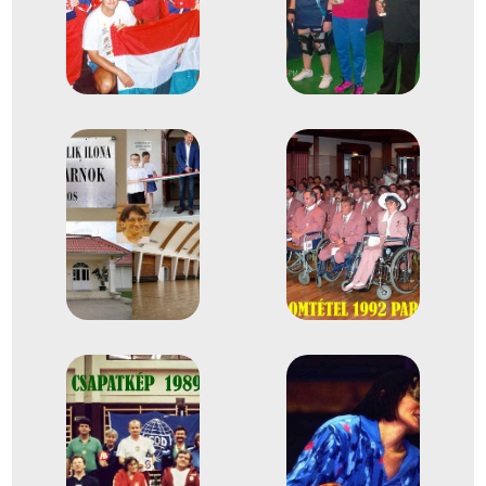
3
Para-asztalitenisz Egyes
1990
1990. júl.
Assen
Hollandia
Para Asztalitenisz
Világbajnokság
Paulik Ilona
Pusztafiné Kovács Judit