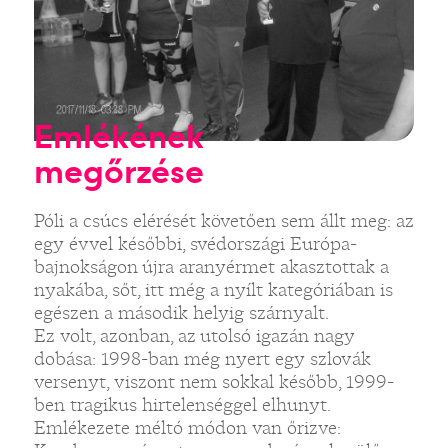
Emlékének
megőrzése
Póli a csúcs elérését követően sem állt meg: az
egy évvel későbbi, svédországi Európa-
bajnokságon újra aranyérmet akasztottak a
nyakába, sőt, itt még a nyílt kategóriában is
egészen a második helyig szárnyalt.
Ez volt, azonban, az utolsó igazán nagy
dobása: 1998-ban még nyert egy szlovák
versenyt, viszont nem sokkal később, 1999-
ben tragikus hirtelenséggel elhunyt.
Emlékezete méltó módon van őrizve: