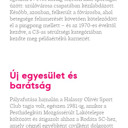
űzött: szülővárosa csapatában kézilabdázott.
Később, azonban, felkerült a fővárosba, ahol
betegsége felismerését követően köteleződött
el a pingpong mellett – és az 1970-es évektől
kezdve, a C3-as sérültségi kategóriában
kezdte meg példaértékű karrierjét.
Új egyesület és
barátság
Pályafutása hajnalán a Halassy Olivér Sport
Club tagja volt, egészen 1981-ig, amikor a
Pesthidegkúti Mozgássérült Lakótelepre
költözött és átigazolt ahhoz a Rodáta SC-hez,
amely cégnél egyébként civilként dolgozott