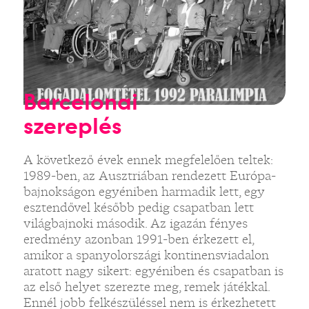
Barcelonai
szereplés
A következő évek ennek megfelelően teltek:
1989-ben, az Ausztriában rendezett Európa-
bajnokságon egyéniben harmadik lett, egy
esztendővel később pedig csapatban lett
világbajnoki második. Az igazán fényes
eredmény azonban 1991-ben érkezett el,
amikor a spanyolországi kontinensviadalon
aratott nagy sikert: egyéniben és csapatban is
az első helyet szerezte meg, remek játékkal.
Ennél jobb felkészüléssel nem is érkezhetett