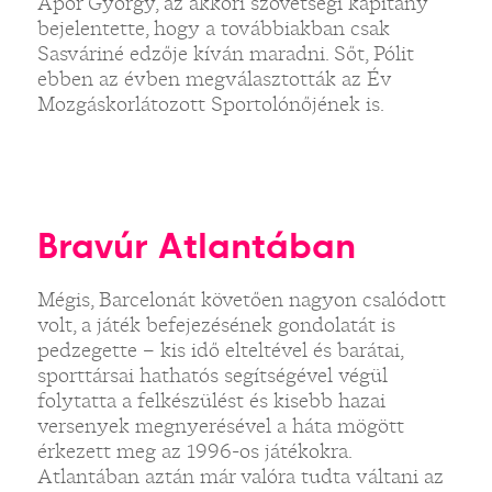
Apor György, az akkori szövetségi kapitány
bejelentette, hogy a továbbiakban csak
Sasváriné edzője kíván maradni. Sőt, Pólit
ebben az évben megválasztották az Év
Mozgáskorlátozott Sportolónőjének is.
Bravúr Atlantában
Mégis, Barcelonát követően nagyon csalódott
volt, a játék befejezésének gondolatát is
pedzegette – kis idő elteltével és barátai,
sporttársai hathatós segítségével végül
folytatta a felkészülést és kisebb hazai
versenyek megnyerésével a háta mögött
érkezett meg az 1996-os játékokra.
Atlantában aztán már valóra tudta váltani az