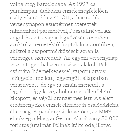
volna meg Barcelonába. Az 1992-es
paralimpiai játékokra ennek megfelelően
esélyesként érkezett. Ott, a harmadik
versenynapon ezüstérmet szereztek
mindenkori partnerével, Pusztafinével. Az
angol és az ír csapat legyőzését követően
azoktól a németektől kaptak ki a döntőben,
akiktől a csoportmérkőzések során is
vereséget szenvedtek. Az egyéni versenynap
viszont igen balszerencsésen alakult Póli
számára: hőemelkedéssel, szigorú orvosi
felügyelet mellett, legyengült állapotban
versenyzett, de így is simán menetelt a
legjobb négy közé, ahol német ellenfelétől
kikapott, és végül bronzérmes lett. Az elért
eredményeket ennek ellenére is csalódásként
élte meg. A paralimpiát követően, az MMS-
elnökség a Magyar Gerinc Alapítvány 50 000
forintos jutalmát Pólinak ítélte oda, illetve