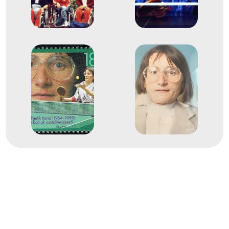
2
Para-asztalitenisz Páros
1987
1987. okt.
Stoke-Mandeville
Anglia
Para Asztalitenisz Európa-
bajnokság
Paulik Ilona
Pusztafiné Kovács Judit
1
Para-asztalitenisz Egyes