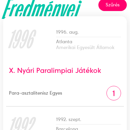
Eredményei
Szűrés
1996
1996. aug.
Atlanta
Amerikai Egyesült Államok
X. Nyári Paralimpiai Játékok
1
Para-asztalitenisz Egyes
1992
1992. szept.
Barcelona