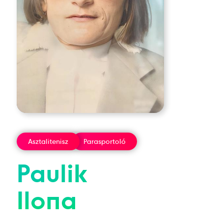
Asztalitenisz
Parasportoló
Paulik
Ilona