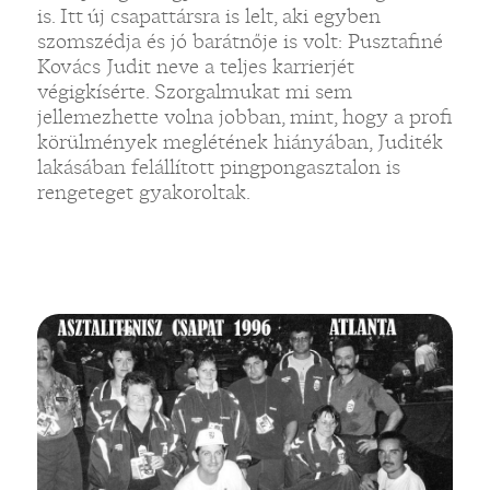
is. Itt új csapattársra is lelt, aki egyben
szomszédja és jó barátnője is volt: Pusztafiné
Kovács Judit neve a teljes karrierjét
végigkísérte. Szorgalmukat mi sem
jellemezhette volna jobban, mint, hogy a profi
körülmények meglétének hiányában, Juditék
lakásában felállított pingpongasztalon is
rengeteget gyakoroltak.