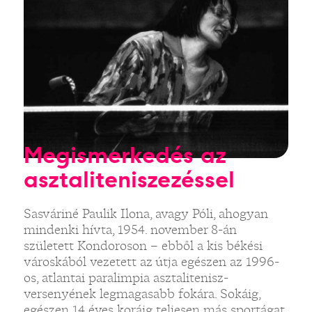
Megismerkedés az
asztaliteniszezéssel
Sasváriné Paulik Ilona, avagy Póli, ahogyan
mindenki hívta, 1954. november 8-án
született Kondoroson – ebből a kis békési
városkából vezetett az útja egészen az 1996-
os, atlantai paralimpia asztalitenisz-
versenyének legmagasabb fokára. Sokáig,
egészen 14 éves koráig teljesen más sportágat