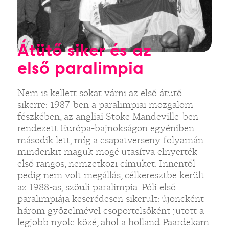
Átütő siker és az
első paralimpia
Nem is kellett sokat várni az első átütő
sikerre: 1987-ben a paralimpiai mozgalom
fészkében, az angliai Stoke Mandeville-ben
rendezett Európa-bajnokságon egyéniben
második lett, míg a csapatverseny folyamán
mindenkit maguk mögé utasítva elnyerték
első rangos, nemzetközi címüket. Innentől
pedig nem volt megállás, célkeresztbe került
az 1988-as, szöuli paralimpia. Póli első
paralimpiája keserédesen sikerült: újoncként
három győzelmével csoportelsőként jutott a
legjobb nyolc közé, ahol a holland Paardekam