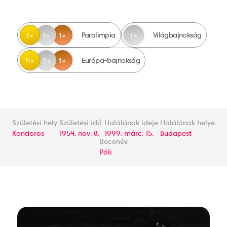
Paralimpia
Világbajnokság
1
1
1
1
Európa-bajnokság
4
2
1
Születési hely
Születési idő
Halálának ideje
Halálának helye
Kondoros
1954. nov. 8.
1999. márc. 15.
Budapest
Becenév
Póli