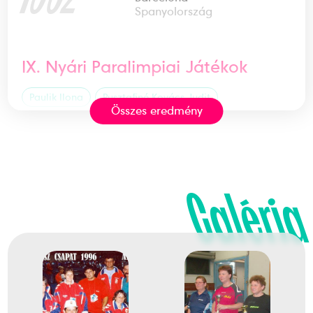
Spanyolország
IX. Nyári Paralimpiai Játékok
Paulik Ilona
Pusztafiné Kovács Judit
Összes eredmény
2
Para-asztalitenisz Páros
Galéria
1992
1992. szept.
Barcelona
Spanyolország
IX. Nyári Paralimpiai Játékok