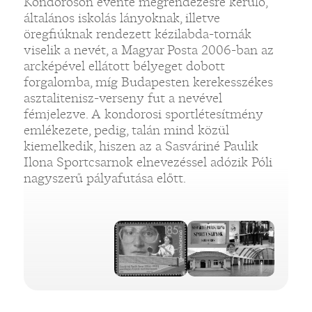
Kondoroson évente megrendezésre kerülő,
általános iskolás lányoknak, illetve
öregfiúknak rendezett kézilabda-tornák
viselik a nevét, a Magyar Posta 2006-ban az
arcképével ellátott bélyeget dobott
forgalomba, míg Budapesten kerekesszékes
asztalitenisz-verseny fut a nevével
fémjelezve. A kondorosi sportlétesítmény
emlékezete, pedig, talán mind közül
kiemelkedik, hiszen az a Sasváriné Paulik
Ilona Sportcsarnok elnevezéssel adózik Póli
nagyszerű pályafutása előtt.