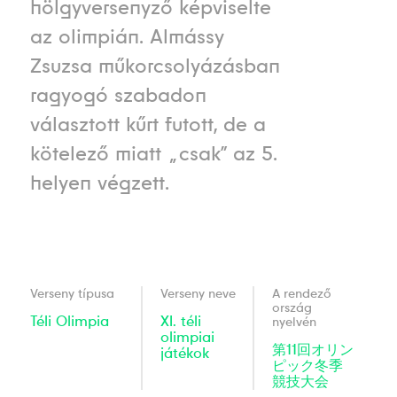
hölgyversenyző képviselte
az olimpián. Almássy
Zsuzsa műkorcsolyázásban
ragyogó szabadon
választott kűrt futott, de a
kötelező miatt „csak” az 5.
helyen végzett.
Verseny típusa
Verseny neve
A rendező
ország
Téli
Olimpia
XI. téli
nyelvén
olimpiai
第11回オリン
játékok
ピック冬季
競技大会