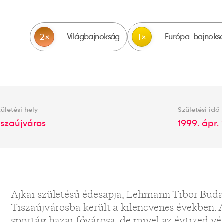
Világbajnokság
Európa-bajnoks
2
1
ületési hely
Születési idő
iszaújváros
1999. ápr. 
Ajkai születésű édesapja, Lehmann Tibor Buda
Tiszaújvárosba került a kilencvenes években.
sportág hazai fővárosa, de mivel az évtized v