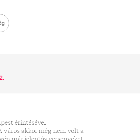
ág
2.
pest érintésével
 A város akkor még nem volt a
égén már jelentős versenyeket