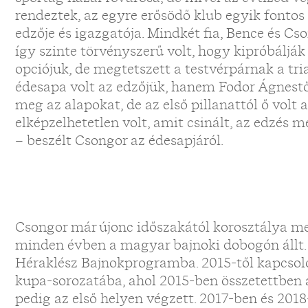
rendeztek, az egyre erősödő klub egyik fontos
edzője és igazgatója. Mindkét fia, Bence és Cs
így szinte törvényszerű volt, hogy kipróbálják
opciójuk, de megtetszett a testvérpárnak a tr
édesapa volt az edzőjük, hanem Fodor Ágnestő
meg az alapokat, de az első pillanattól ő vol
elképzelhetetlen volt, amit csinált, az edzés 
– beszélt Csongor az édesapjáról.
Csongor már újonc időszakától korosztálya me
minden évben a magyar bajnoki dobogón állt.
Héraklész Bajnokprogramba. 2015-től kapcsoló
kupa-sorozatába, ahol 2015-ben összetettben
pedig az első helyen végzett. 2017-ben és 201