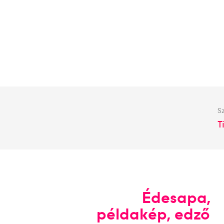
Sz
T
Édesapa,
példakép, edző