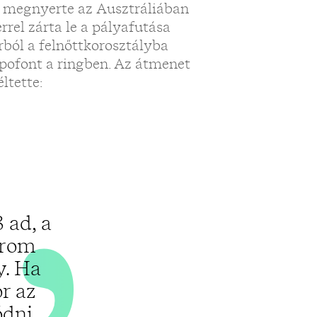
„
g megnyerte az Ausztráliában
rrel zárta le a pályafutása
rból a felnőttkorosztályba
pofont a ringben. Az átmenet
ltette:
 ad, a
három
y. Ha
r az
ődni.