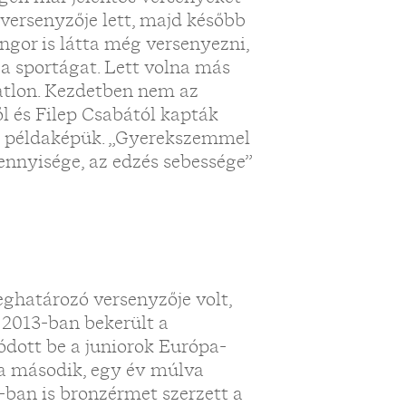
 versenyzője lett, majd később
ongor is látta még versenyezni,
 a sportágat. Lett volna más
iatlon. Kezdetben nem az
l és Filep Csabától kapták
t a példaképük. „Gyerekszemmel
mennyisége, az edzés sebessége”
ghatározó versenyzője volt,
 2013-ban bekerült a
dott be a juniorok Európa-
 a második, egy év múlva
8-ban is bronzérmet szerzett a