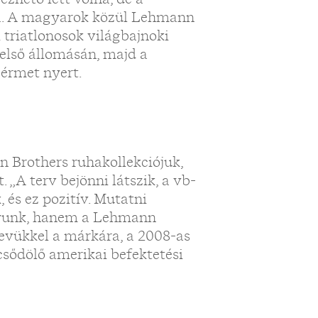
lna. A magyarok közül Lehmann
i triatlonosok világbajnoki
első állomásán, majd a
érmet nyert.
n Brothers ruhakollekciójuk,
 „A terv bejönni látszik, a vb-
 és ez pozitív. Mutatni
gyunk, hanem a Lehmann
nevükkel a márkára, a 2008-as
csődölő amerikai befektetési