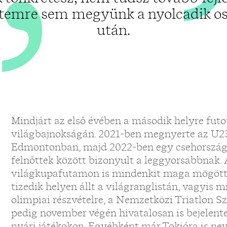
temre sem megyünk a nyolcadik os
után.
Mindjárt az első évében a második helyre futo
világbajnokságán. 2021-ben megnyerte az U23
Edmontonban, majd 2022-ben egy csehország
felnőttek között bizonyult a leggyorsabbnak. 
világkupafutamon is mindenkit maga mögött h
tizedik helyen állt a világranglistán, vagyis 
olimpiai részvételre, a Nemzetközi Triatlon S
pedig november végén hivatalosan is bejelente
nyári játékokon. Egyébként már Tokióra is neve