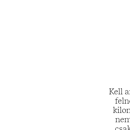
Kell 
feln
kilo
nem
csak