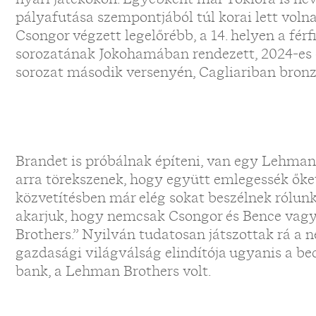
pályafutása szempontjából túl korai lett vo
Csongor végzett legelőrébb, a 14. helyen a férf
sorozatának Jokohamában rendezett, 2024-es 
sorozat második versenyén, Cagliariban bronz
Brandet is próbálnak építeni, van egy Lehman
arra törekszenek, hogy együtt emlegessék őket.
közvetítésben már elég sokat beszélnek rólunk,
akarjuk, hogy nemcsak Csongor és Bence va
Brothers.” Nyilván tudatosan játszottak rá a 
gazdasági világválság elindítója ugyanis a be
bank, a Lehman Brothers volt.