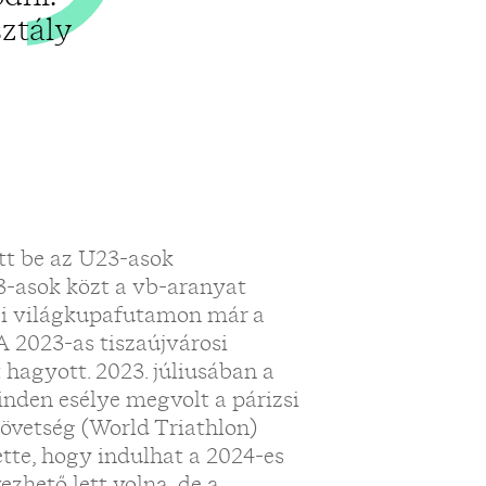
ztály
tt be az U23-asok
-asok közt a vb-aranyat
i világkupafutamon már a
A 2023-as tiszaújvárosi
agyott. 2023. júliusában a
minden esélye megvolt a párizsi
zövetség (World Triathlon)
tte, hogy indulhat a 2024-es
zhető lett volna, de a