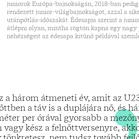
„
juniorok Európa-bajnokságán, 2018-ban pedi
rendezett junior-világbajnokságot, azzal a sike
utánpótlás-időszakát. Édesapja szerint a junio
átlépni olyan, mintha rögtön kapna egy nagy 
nehézségeit az édesapa kitűnő példával szemlé
az a három átmeneti év, amit az U23
őttben a táv is a duplájára nő, és 
méter per órával gyorsabb a mezőn
 vagy kész a felnőttversenyre, akko
 tönkretesz, nem tudsz tovább fejl